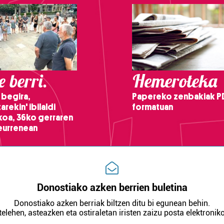
 berri.
Hemeroteka
 begira,
Papereko zenbakiak P
arekin' ibilaldi
formatuan
ikoa, 36ko gerraren
teurrenean
Donostiako azken berrien buletina
Donostiako azken berriak biltzen ditu bi egunean behin.
telehen, asteazken eta ostiraletan iristen zaizu posta elektroniko