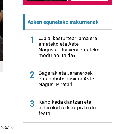
Azken egunetako irakurrienak
1
«Jaia ikasturteari amaiera
emateko eta Aste
Nagusiari hasiera emateko
modu polita da»
2
Bagerak eta Jaraneroek
eman diote hasiera Aste
Nagusi Piratari
3
Kanoikada dantzari eta
aldarrikatzaileak piztu du
festa
9
/
05
/
10