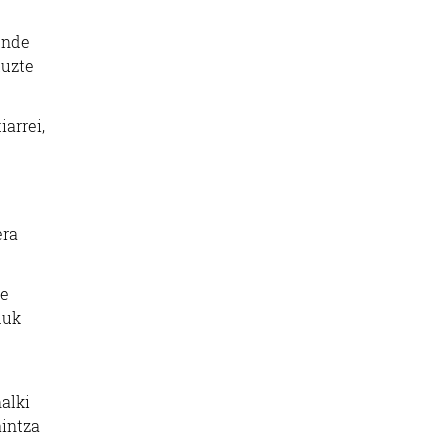
unde
tuzte
arrei,
era
re
duk
alki
aintza