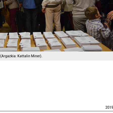
(Argazkia: Kattalin Miner).
201