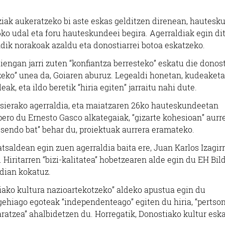
ziak aukeratzeko bi aste eskas gelditzen direnean, hautesk
ko udal eta foru hauteskundeei begira. Agerraldiak egin di
dik norakoak azaldu eta donostiarrei botoa eskatzeko.
engan jarri zuten “konfiantza berresteko” eskatu die donosti
tzeko” unea da, Goiaren aburuz. Legealdi honetan, kudeaketa
leak, eta ildo beretik “hiria egiten” jarraitu nahi dute.
sierako agerraldia, eta maiatzaren 26ko hauteskundeetan
pero du Ernesto Gasco alkategaiak, “gizarte kohesioan” aurr
o sendo bat” behar du, proiektuak aurrera eramateko.
tsaldean egin zuen agerraldia baita ere, Juan Karlos Izagir
 Hiritarren “bizi-kalitatea” hobetzearen alde egin du EH Bil
rdian kokatuz.
iako kultura nazioartekotzeko” aldeko apustua egin du
ehiago egoteak “independenteago” egiten du hiria, “pertson
garatzea” ahalbidetzen du. Horregatik, Donostiako kultur esk