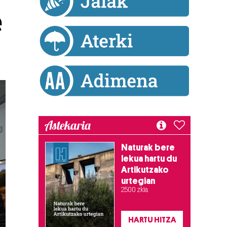
e
Astekaria
Naturak bere
lekua hartu du
Artikutzako
urtegian
2.500 zkia.
HARTU HITZA