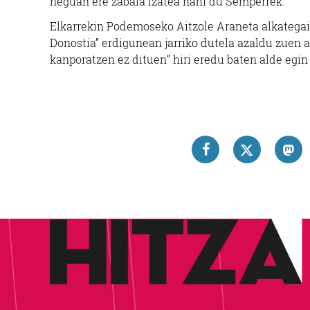
neguan ere zabala izatea nahi du Semperrek.
Elkarrekin Podemoseko Aitzole Araneta alkategaia
Donostia” erdigunean jarriko dutela azaldu zuen at
kanporatzen ez dituen” hiri eredu baten alde egin