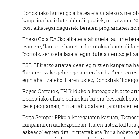
Donostiako hurrengo alkatea eta udaleko zinegot
kanpaina hasi dute alderdi guztiek, maiatzaren 26
bost alkategai nagusiek, beraien programaren non
Eneko Goia EAJko alkategaiak duela lau urte berai
izan ere, “lau urte hauetan lortutakoa kontsolida
“zorrotz, serio eta lasaia” egin dutela deritzo jeltza
PSE-EEk atzo arratsaldean egin zuen kanpaina ha
“hiriarentzako gehiengo aurrerakoi bat” egotea es
egin ahal izateko. Haren ustez, Donostiak “liderg
Reyes Carrerek, EH Bilduko alkateagaiak, atzo arra
Donostiako alkate ohiarekin batera, besteak beste.
bere programan, hiritarrak udalaren jardunaren e
Borja Semper PPko alkategaiaren kasuan, “Donost
kanpainaren aurkezpenean. Haren ustez, kultura g
askeago” egiten ditu hiritarrak eta “hiria hobeto 