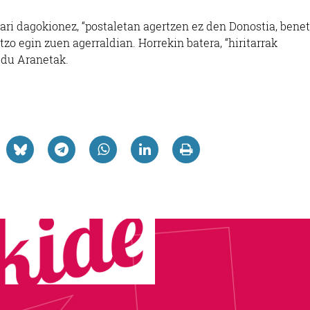
ri dagokionez, “postaletan agertzen ez den Donostia, bene
zo egin zuen agerraldian. Horrekin batera, “hiritarrak
 du Aranetak.