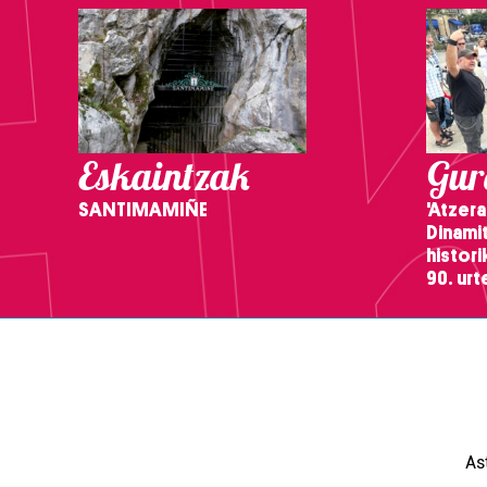
Eskaintzak
Gure
SANTIMAMIÑE
'Atzera
Dinamit
histor
90. ur
As