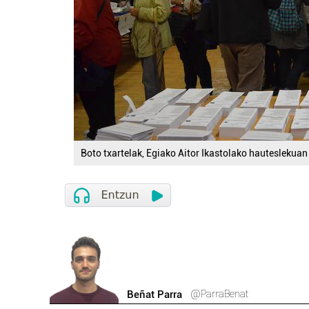
Boto txartelak, Egiako Aitor Ikastolako hauteslekuan 
@ParraBenat
Beñat Parra