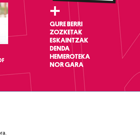
+
GURE BERRI
ZOZKETAK
ESKAINTZAK
DENDA
HEMEROTEKA
DF
NOR GARA
ra.