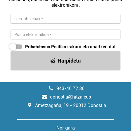
elektronikora.
Webgune honek cookie propioak eta hirugarrenen cookie-
fitxategiak erabiltzen ditu. Zure esperientzia eta
zerbitzuak hobetzeko asmoz, cookie teknologiaz
baliatzen gara. Ohar hau onartuz gero, teknologia hori
erabiltzeko baimen esplizitua ematen diguzu.
Gehiago
irakurri
Pribatutasun Politika
irakurri eta onartzen dut.
Harpidetu
943-46 72 36
donostia@hitza.eus
Ametzagaña, 19 - 20012 Donostia
Nor gara