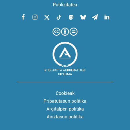
Publizitatea
KUDEAKETA AURRERATUARI
DIPLOMA
Cookieak
Pribatutasun politika
Argitalpen politika
Aniztasun politika