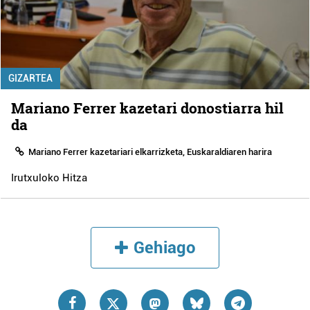
GIZARTEA
Mariano Ferrer kazetari donostiarra hil
da
Mariano Ferrer kazetariari elkarrizketa, Euskaraldiaren harira
Irutxuloko Hitza
Gehiago