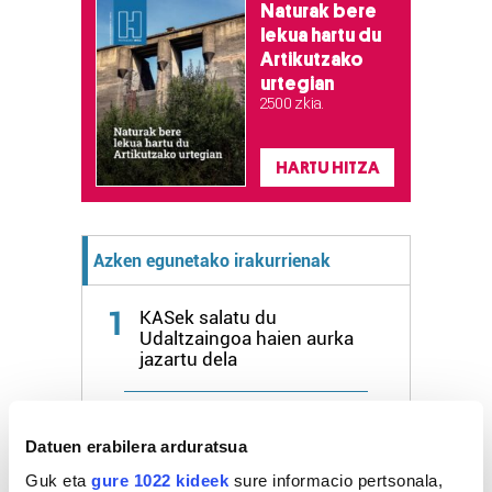
Naturak bere
lekua hartu du
Artikutzako
urtegian
2.500 zkia.
HARTU HITZA
Azken egunetako irakurrienak
1
KASek salatu du
Udaltzaingoa haien aurka
jazartu dela
2
Dunkel und licht
Datuen erabilera arduratsua
Guk eta
gure 1022 kideek
sure informacio pertsonala,
Donostiarrek eklipsea