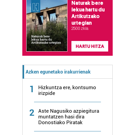
Naturak bere
lekua hartu du
Artikutzako
urtegian
2.500 zkia.
HARTU HITZA
Azken egunetako irakurrienak
1
Hizkuntza ere, kontsumo
irizpide
2
Aste Nagusiko azpiegitura
muntatzen hasi dira
Donostiako Piratak