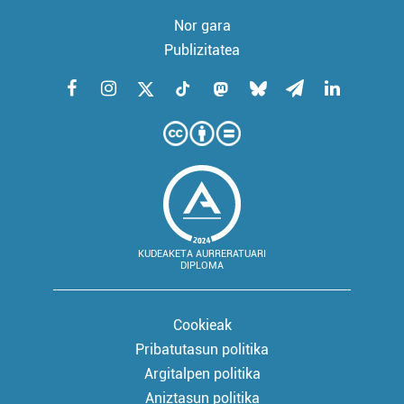
Nor gara
Publizitatea
KUDEAKETA AURRERATUARI
DIPLOMA
Cookieak
Pribatutasun politika
Argitalpen politika
Aniztasun politika