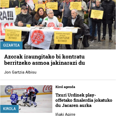
GIZARTEA
Azorak iraungitako bi kontratu
berritzeko asmoa jakinarazi du
Jon Gartzia Albisu
Kirol agenda
Txuri Urdinek play-
offetako finalerdia jokatuko
du Jacaren aurka
KIROLA
Iñaki Agirre