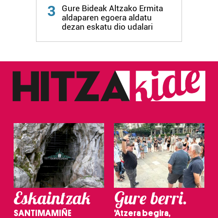
3
Gure Bideak Altzako Ermita
aldaparen egoera aldatu
dezan eskatu dio udalari
Eskaintzak
Gure berri.
SANTIMAMIÑE
'Atzera begira,