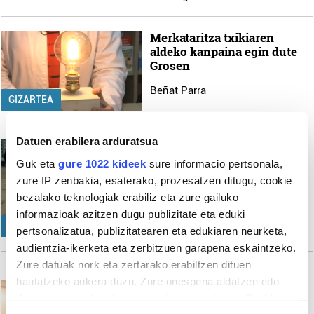
Merkataritza txikiaren
aldeko kanpaina egin dute
Grosen
Beñat Parra
GIZARTEA
Datuen erabilera arduratsua
Atzean Zuloa: 'Kokologista'
Guk eta
gure 1022 kideek
sure informacio pertsonala,
Irutxuloko Hitza
zure IP zenbakia, esaterako, prozesatzen ditugu, cookie
bezalako teknologiak erabiliz eta zure gailuko
informazioak azitzen dugu publizitate eta eduki
EUSKARA
pertsonalizatua, publizitatearen eta edukiaren neurketa,
audientzia-ikerketa eta zerbitzuen garapena eskaintzeko.
Zure datuak nork eta zertarako erabiltzen dituen
hautatzeko aukera duzu. Zure onespena aldatzen edo
Erre zituzten sorginak
deuseztatzen ahal duzu edozein momentutan, Cookie
Jon Gartzia Albisu