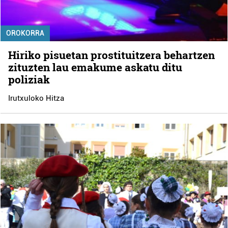
OROKORRA
Hiriko pisuetan prostituitzera behartzen
zituzten lau emakume askatu ditu
poliziak
Irutxuloko Hitza