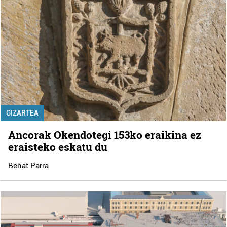
GIZARTEA
Ancorak Okendotegi 153ko eraikina ez
eraisteko eskatu du
Beñat Parra