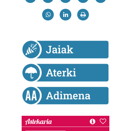
Bazkide batzuek ez dizute baimenik eskatzen, eta beren
interes komertzial legitimoetan babesten dira. Ikusi gure
bazkideen zerrenda, beren ustez zein helburutarako
duten interes legitimoa eta horren aurka nola egin
dezakezun ikusteko.
Lortu zure datu pertsonalak prozesatzeko moduari
buruzko informazio gehiago eta ezarri zure lehentasunak
datuen atalean. Edozein unetan alda edo ken dezakezu
zure baimena Cookieen adierazpenean.
Webgune honek cookie propioak eta hirugarrenen cookie-
fitxategiak erabiltzen ditu. Zure esperientzia eta
zerbitzuak hobetzeko asmoz, cookie teknologiaz
baliatzen gara. Ohar hau onartuz gero, teknologia hori
erabiltzeko baimen esplizitua ematen diguzu.
Gehiago
irakurri
Astekaria