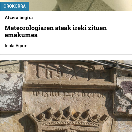
OROKORRA
Atzera begira
Meteorologiaren ateak ireki zituen
emakumea
Iñaki Agirre