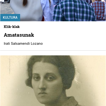
KULTURA
Klik-klak
Amatasunak
Irati Salsamendi Lozano