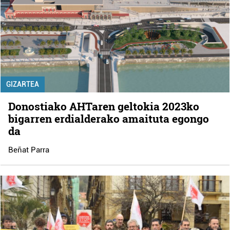
GIZARTEA
Donostiako AHTaren geltokia 2023ko
bigarren erdialderako amaituta egongo
da
Beñat Parra