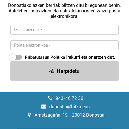
Donostiako azken berriak biltzen ditu bi egunean behin.
Astelehen, asteazken eta ostiraletan iristen zaizu posta
elektronikora.
Pribatutasun Politika
irakurri eta onartzen dut.
Harpidetu
943-46 72 36
donostia@hitza.eus
Ametzagaña, 19 - 20012 Donostia