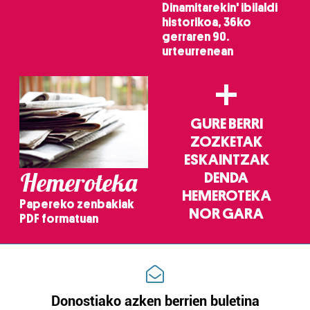
Dinamitarekin' ibilaldi
historikoa, 36ko
gerraren 90.
urteurrenean
+
GURE BERRI
ZOZKETAK
ESKAINTZAK
Hemeroteka
DENDA
HEMEROTEKA
Papereko zenbakiak
NOR GARA
PDF formatuan
Donostiako azken berrien buletina