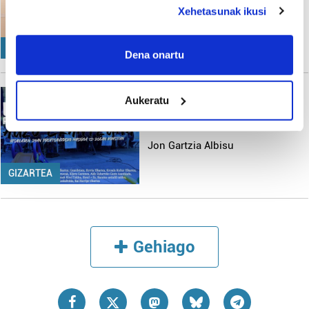
deklaraziotik edo Privacy triggerean klikatuz.
Xehetasunak ikusi
If you allow, we would also like to:
KULTURA
Collect information about your geographical
Dena onartu
location which can be accurate to within several
meters
Prentsaurreko masibora
Aukeratu
Identify your device by actively scanning it for
deitu dituzte herritarrak,
specific characteristics (fingerprinting)
Kijeraren itxiera salatzeko
Find out more about how your personal data is processed
Jon Gartzia Albisu
and set your preferences in the
details section
.
GIZARTEA
Guk eta gure bazkideek zure datu pertsonalak
prozesatzen ditugu, zure IP zenbakia, besteak beste,
teknologia erabiliz, cookieak adibidez, iragarki eta eduki
pertsonalizatuak eskaintzeko, iragarkiak eta edukia
Gehiago
neurtzeko, jendeari buruzko informazioa biltzeko eta
produktuak garatzeko. Zure datuak nork eta zertarako
erabiltzen dituen hauta dezakezu.