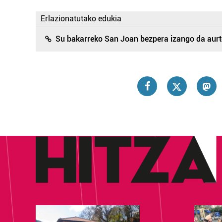
Erlazionatutako edukia
Su bakarreko San Joan bezpera izango da aur