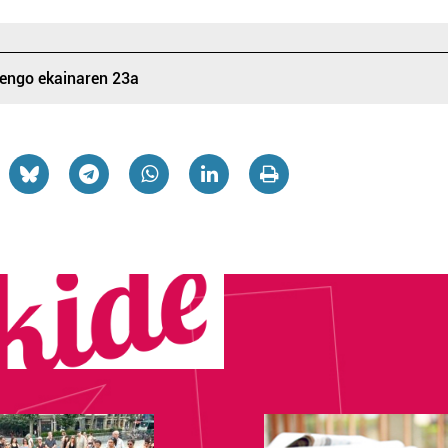
tengo ekainaren 23a