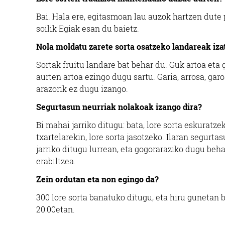
Bai. Hala ere, egitasmoan lau auzok hartzen dute 
soilik Egiak esan du baietz.
Nola moldatu zarete sorta osatzeko landareak iza
Sortak fruitu landare bat behar du. Guk artoa eta 
aurten artoa ezingo dugu sartu. Garia, arrosa, garoa
arazorik ez dugu izango.
Segurtasun neurriak nolakoak izango dira?
Bi mahai jarriko ditugu: bata, lore sorta eskuratze
txartelarekin, lore sorta jasotzeko. Ilaran segurt
jarriko ditugu lurrean, eta gogoraraziko dugu be
erabiltzea.
Zein ordutan eta non egingo da?
300 lore sorta banatuko ditugu, eta hiru gunetan 
20:00etan.