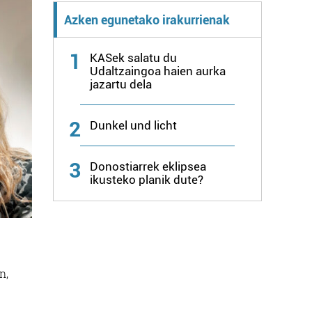
Azken egunetako irakurrienak
1
KASek salatu du
Udaltzaingoa haien aurka
jazartu dela
2
Dunkel und licht
3
Donostiarrek eklipsea
ikusteko planik dute?
n,