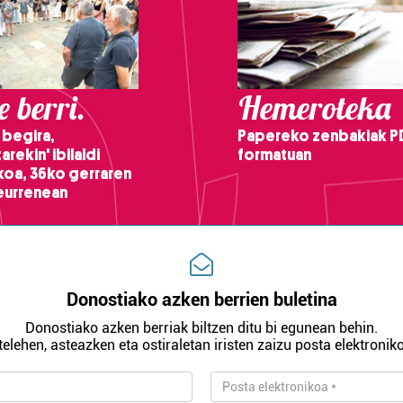
 berri.
Hemeroteka
 begira,
Papereko zenbakiak P
arekin' ibilaldi
formatuan
ikoa, 36ko gerraren
teurrenean
Donostiako azken berrien buletina
Donostiako azken berriak biltzen ditu bi egunean behin.
telehen, asteazken eta ostiraletan iristen zaizu posta elektroniko