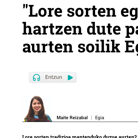
"Lore sorten e
hartzen dute pa
aurten soilik E
Maite Reizabal
Egia
Lore sorten tradizioa mantenduko duzue aurten?