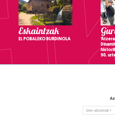
Eskaintzak
Gure
EL POBALEKO BURDINOLA
'Atzera
Dinamit
histor
90. ur
As