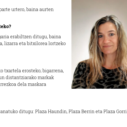
parte urtero, baina aurten
teko?
garia erabiltzen ditugu, baina
, lizarra eta bitxilorea lortzeko
ko txartela erosteko; bigarrena,
asun distantziarako markak
harrezkoa dela maskara
banatuko ditugu: Plaza Haundin, Plaza Berrin eta Plaza Gorri