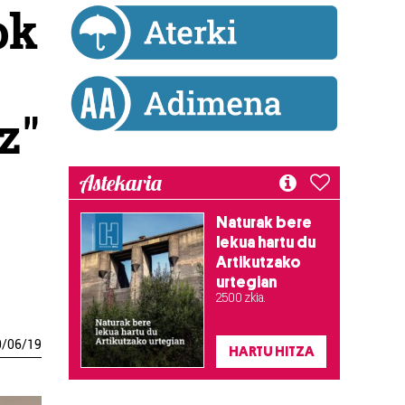
ok
z"
Astekaria
Naturak bere
lekua hartu du
Artikutzako
urtegian
2.500 zkia.
0
/
06
/
19
HARTU HITZA