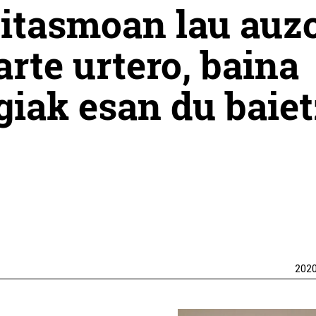
gitasmoan lau auz
rte urtero, baina
giak esan du baiet
202