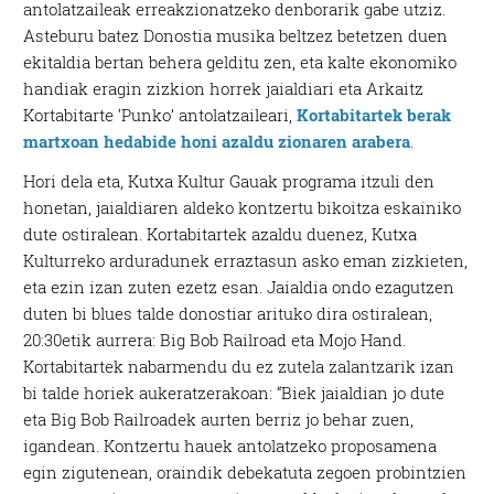
antolatzaileak erreakzionatzeko denborarik gabe utziz.
Asteburu batez Donostia musika beltzez betetzen duen
ekitaldia bertan behera gelditu zen, eta kalte ekonomiko
handiak eragin zizkion horrek jaialdiari eta Arkaitz
Kortabitarte ‘Punko’ antolatzaileari,
Kortabitartek berak
martxoan hedabide honi azaldu zionaren arabera
.
Hori dela eta, Kutxa Kultur Gauak programa itzuli den
honetan, jaialdiaren aldeko kontzertu bikoitza eskainiko
dute ostiralean. Kortabitartek azaldu duenez, Kutxa
Kulturreko arduradunek erraztasun asko eman zizkieten,
eta ezin izan zuten ezetz esan. Jaialdia ondo ezagutzen
duten bi blues talde donostiar arituko dira ostiralean,
20:30etik aurrera: Big Bob Railroad eta Mojo Hand.
Kortabitartek nabarmendu du ez zutela zalantzarik izan
bi talde horiek aukeratzerakoan: “Biek jaialdian jo dute
eta Big Bob Railroadek aurten berriz jo behar zuen,
igandean. Kontzertu hauek antolatzeko proposamena
egin zigutenean, oraindik debekatuta zegoen probintzien