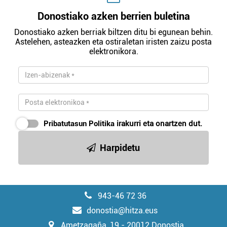
Donostiako azken berrien buletina
Donostiako azken berriak biltzen ditu bi egunean behin.
Astelehen, asteazken eta ostiraletan iristen zaizu posta
elektronikora.
Pribatutasun Politika
irakurri eta onartzen dut.
Harpidetu
943-46 72 36
donostia@hitza.eus
Ametzagaña, 19 - 20012 Donostia