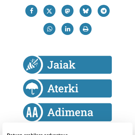
Datuen erabilera arduratsua