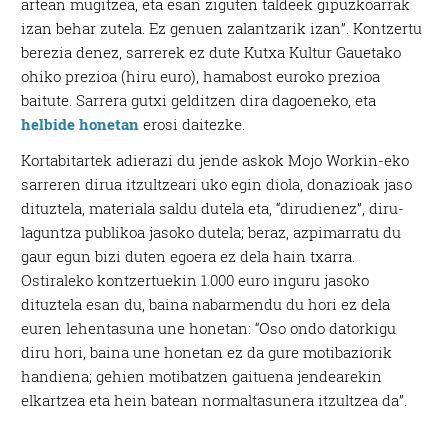
artean mugitzea, eta esan ziguten taldeek gipuzkoarrak
izan behar zutela. Ez genuen zalantzarik izan”. Kontzertu
berezia denez, sarrerek ez dute Kutxa Kultur Gauetako
ohiko prezioa (hiru euro), hamabost euroko prezioa
baitute. Sarrera gutxi gelditzen dira dagoeneko, eta
helbide honetan
erosi daitezke.
Kortabitartek adierazi du jende askok Mojo Workin-eko
sarreren dirua itzultzeari uko egin diola, donazioak jaso
dituztela, materiala saldu dutela eta, “dirudienez”, diru-
laguntza publikoa jasoko dutela; beraz, azpimarratu du
gaur egun bizi duten egoera ez dela hain txarra.
Ostiraleko kontzertuekin 1.000 euro inguru jasoko
dituztela esan du, baina nabarmendu du hori ez dela
euren lehentasuna une honetan: “Oso ondo datorkigu
diru hori, baina une honetan ez da gure motibaziorik
handiena; gehien motibatzen gaituena jendearekin
elkartzea eta hein batean normaltasunera itzultzea da”.