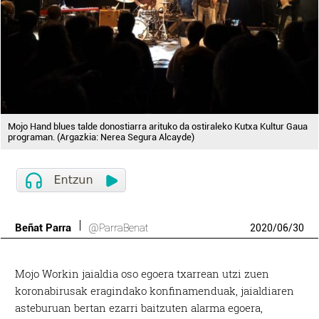
Mojo Hand blues talde donostiarra arituko da ostiraleko Kutxa Kultur Gaua
programan. (Argazkia: Nerea Segura Alcayde)
Beñat Parra
@ParraBenat
2020
/
06
/
30
Mojo Workin jaialdia oso egoera txarrean utzi zuen
koronabirusak eragindako konfinamenduak, jaialdiaren
asteburuan bertan ezarri baitzuten alarma egoera,