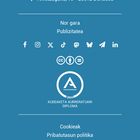
Nor gara
Publizitatea
KUDEAKETA AURRERATUARI
DIPLOMA
Cookieak
Pribatutasun politika