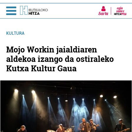
Sartu
KULTURA
Mojo Workin jaialdiaren
aldekoa izango da ostiraleko
Kutxa Kultur Gaua