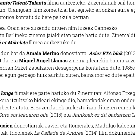
ento/Talent/Talentu
filma aurkezteko. Zuzendariak sail hor
kin. Oraingoan, film komertzial bat egiteko erronkari aurre e
torioa kontatu du bere pelikula berrian.
a. Orain arte zuzendu dituen film luzeek Cannesko
a Berlineko zinema jaialdietan parte hartu dute. Zinemaldi
i et Mikelats
filmea aurkeztuko du.
 dun bat da
Amaia Merino
donostiarra.
Asier ETA biok
(2013
t da, eta
Miguel Angel Llamas
zinemagilearekin batera zuz
berrian Mikel Zabalzaren desagerpena kontatzen dute: 1985
ei egun geroago hilik aurkitu zuten, baina inor ez dute epai
 longe
filmak ere parte hartuko du Zinemiran: Alfonso Etxeg
txera itzultzeko bideari ekingo dio, hamarkadak eman ondo
rbesteratuta. Bi zuzendariek aurkeztu izan dituzten euren 
Gure sor lekuaren bila
(2015) eta
Jainkoak ez dit barkatzen
(2
igoien
donostiarrak: Javier eta Romerales, Madrilgo kaleeta
tak. Irigoienek
La Cañada de Andrea
(2014) film dokumenta