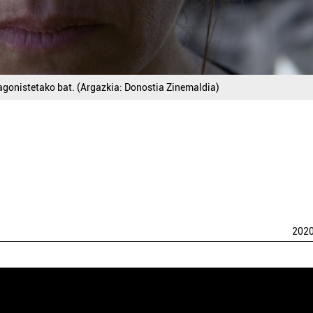
tagonistetako bat. (Argazkia: Donostia Zinemaldia)
202