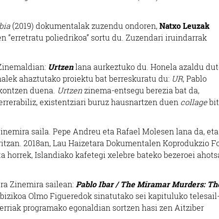
bia
(2019) dokumentalak zuzendu ondoren,
Natxo Leuzak
 “erretratu poliedrikoa” sortu du. Zuzendari iruindarrak
 Zinemaldian:
Urtzen
lana aurkeztuko du. Honela azaldu du
alek ahaztutako proiektu bat berreskuratu du:
UR
, Pablo
akontzen duena.
Urtzen
zinema-entsegu berezia bat da,
berrerabiliz, existentziari buruz hausnartzen duen
collage
bit
inemira saila. Pepe Andreu eta Rafael Molesen lana da, eta
itzan. 2018an, Lau Haizetara Dokumentalen Koprodukzio F
ta horrek, Islandiako kafetegi xelebre bateko bezeroei ahots
ira Zinemira sailean:
Pablo Ibar / The Miramar Murders: Th
bizikoa Olmo Figueredok sinatutako sei kapituluko telesail
erriak programako egonaldian sortzen hasi zen Aitziber