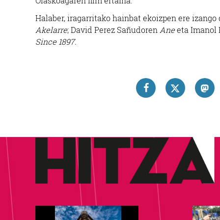
Olaskoagaren film ertaina.
Halaber, iragarritako hainbat ekoizpen ere izango 
Akelarre
; David Perez Sañudoren
Ane
eta Imanol
Since 1897.