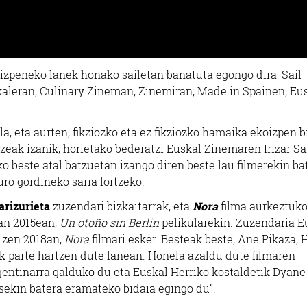
izpeneko lanek honako sailetan banatuta egongo dira: Sail
akaleran, Culinary Zineman, Zinemiran, Made in Spainen, Eu
a, eta aurten, fikziozko eta ez fikziozko hamaika ekoizpen 
zeak izanik, horietako bederatzi Euskal Zinemaren Irizar Sa
o beste atal batzuetan izango diren beste lau filmerekin ba
uro gordineko saria lortzeko.
arizurieta
zuzendari bizkaitarrak, eta
Nora
filma aurkeztuko
an 2015ean,
Un otoño sin Berlin
pelikularekin. Zuzendaria E
 zen 2018an,
Nora
filmari esker. Besteak beste, Ane Pikaza, 
ek parte hartzen dute lanean. Honela azaldu dute filmaren
argentinarra galduko du eta Euskal Herriko kostaldetik Dyane
ekin batera eramateko bidaia egingo du”.