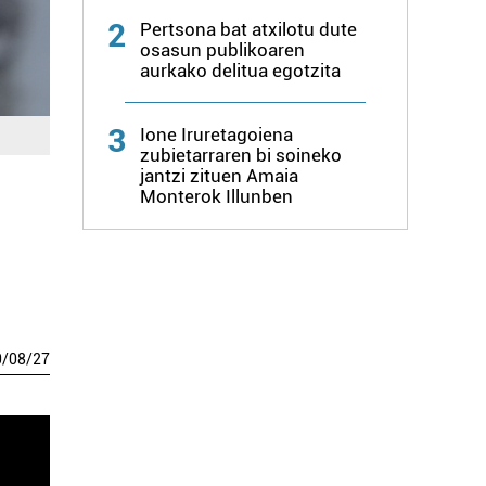
2
Pertsona bat atxilotu dute
osasun publikoaren
aurkako delitua egotzita
3
Ione Iruretagoiena
zubietarraren bi soineko
jantzi zituen Amaia
Monterok Illunben
0
/
08
/
27