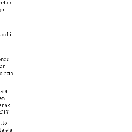
retan
gin
an bi
,
endu
ean
tu ezta
arai
ren
lanak
018).
n lo
la eta