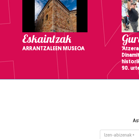
Eskaintzak
Gure
ARRANTZALEEN MUSEOA
'Atzera
Dinamit
histor
90. ur
As