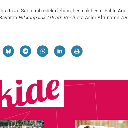
dira Irizar Saria irabazteko lehian, besteak beste, Pablo Agu
 Rayoren
Hil kanpaiak / Death Knell,
eta Asier Altunaren
AR