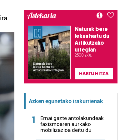
Astekaria
ira.
Naturak bere
lekua hartu du
Artikutzako
urtegian
2.500 zkia.
HARTU HITZA
Azken egunetako irakurrienak
1
Ernai gazte antolakundeak
faxismoaren aurkako
mobilizazioa deitu du