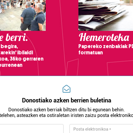
 berri.
Hemeroteka
 begira,
Papereko zenbakiak P
arekin' ibilaldi
formatuan
ikoa, 36ko gerraren
teurrenean
Donostiako azken berrien buletina
Donostiako azken berriak biltzen ditu bi egunean behin.
telehen, asteazken eta ostiraletan iristen zaizu posta elektroniko