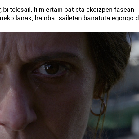
, bi telesail, film ertain bat eta ekoizpen fasean
neko lanak; hainbat sailetan banatuta egongo d