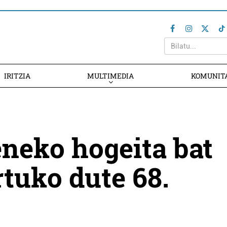
IRITZIA
MULTIMEDIA
KOMUNIT
neko hogeita bat
rtuko dute 68.