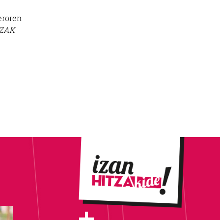
eroren
ZAK
+