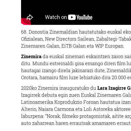
68. Donostia Zinemaldian hautatutako euskal eko
Ofizialean, New Directors Sailean, Zabaltegi-Tab
Zinemaren Galan, EiTB Galan eta WIP Europan.
Zinemira
da euskal zinemari eskaintzen zaion sail
ditu. Mundu estreinaldi gisa emango diren film lu
hautagai izango direla jakinarazi dute, Zinemaldik
Orotara, hamairu film luze lehiatuko dira 20.000 e
2020ko Zinemira inauguratuko du
Lara Izagirre G
Izagirrek debuta egin zuen Euskal Zinemaren Gal
Latinoamerika Koprodukzio Foroan hautatua izan
Alterio, Naiara Carmona eta Loli Astoreka aktore
laburpena: “Norak, filmeko protagonistak, aitite 
auto zaharrean haren errautsak amamaren errauts