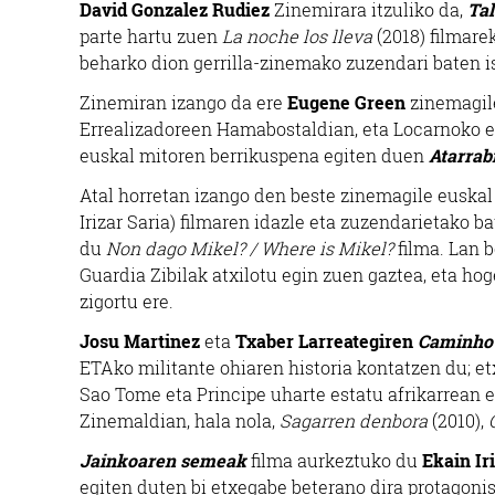
David Gonzalez Rudiez
Zinemirara itzuliko da,
Tal
parte hartu zuen
La noche los lleva
(2018) filmare
beharko dion gerrilla-zinemako zuzendari baten is
Zinemiran izango da ere
Eugene Green
zinemagile
Errealizadoreen Hamabostaldian, eta Locarnoko et
euskal mitoren berrikuspena egiten duen
Atarrab
Atal horretan izango den beste zinemagile euskal
Irizar Saria) filmaren idazle eta zuzendarietako ba
du
Non dago Mikel? / Where is Mikel?
filma. Lan 
Guardia Zibilak atxilotu egin zuen gaztea, eta hog
zigortu ere.
Josu Martinez
eta
Txaber Larreategiren
Caminho
ETAko militante ohiaren historia kontatzen du; e
Sao Tome eta Principe uharte estatu afrikarrean e
Zinemaldian, hala nola,
Sagarren denbora
(2010),
Jainkoaren semeak
filma aurkeztuko du
Ekain Ir
egiten duten bi etxegabe beterano dira protagonis