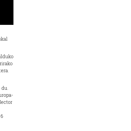
skal
bilduko
rirako
tera.
 du.
uropa-
Hector
 6