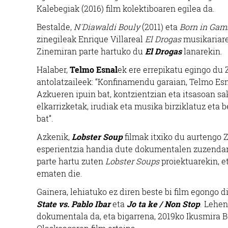
Kalebegiak (2016) film kolektiboaren egilea da.
Bestalde,
N´Diawaldi Bouly
(2011) eta
Born in Gam
zinegileak Enrique Villareal
El Drogas
musikariaren
Zinemiran parte hartuko du
El Drogas
lanarekin.
Halaber,
Telmo Esnal
ek ere errepikatu egingo du
antolatzaileek: “Konfinamendu garaian, Telmo Esn
Azkueren ipuin bat, kontzientzian eta itsasoan s
elkarrizketak, irudiak eta musika birziklatuz eta 
bat”.
Azkenik,
Lobster Soup
filmak itxiko du aurtengo Z
esperientzia handia dute dokumentalen zuzendar
parte hartu zuten
Lobster Soups
proiektuarekin, e
ematen die.
Gainera, lehiatuko ez diren beste bi film egongo d
State vs. Pablo Ibar
eta
Jo ta ke / Non Stop
. Lehen
dokumentala da, eta bigarrena, 2019ko Ikusmira B