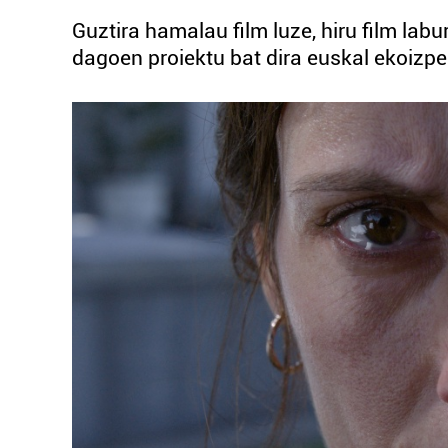
Guztira hamalau film luze, hiru film labur
dagoen proiektu bat dira euskal ekoizpe