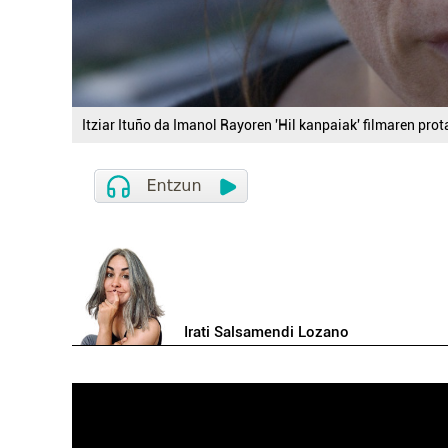
Itziar Ituño da Imanol Rayoren 'Hil kanpaiak' filmaren pro
Irati Salsamendi Lozano