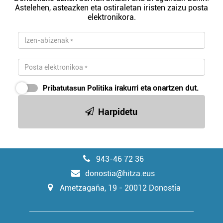
Astelehen, asteazken eta ostiraletan iristen zaizu posta
elektronikora.
Pribatutasun Politika
irakurri eta onartzen dut.
Harpidetu
943-46 72 36
donostia@hitza.eus
Ametzagaña, 19 - 20012 Donostia