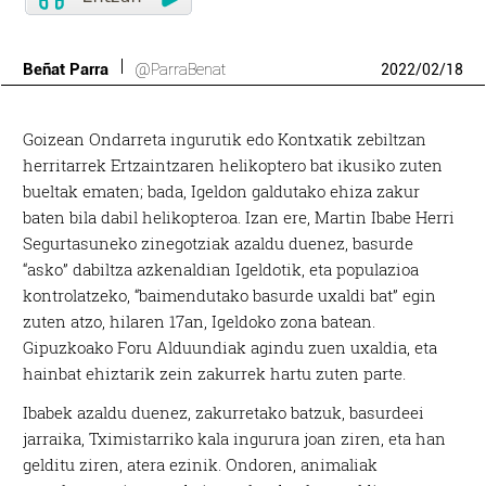
Beñat Parra
@ParraBenat
2022
/
02
/
18
Goizean Ondarreta ingurutik edo Kontxatik zebiltzan
herritarrek Ertzaintzaren helikoptero bat ikusiko zuten
bueltak ematen; bada, Igeldon galdutako ehiza zakur
baten bila dabil helikopteroa. Izan ere, Martin Ibabe Herri
Segurtasuneko zinegotziak azaldu duenez, basurde
“asko” dabiltza azkenaldian Igeldotik, eta populazioa
kontrolatzeko, “baimendutako basurde uxaldi bat” egin
zuten atzo, hilaren 17an, Igeldoko zona batean.
Gipuzkoako Foru Alduundiak agindu zuen uxaldia, eta
hainbat ehiztarik zein zakurrek hartu zuten parte.
Ibabek azaldu duenez, zakurretako batzuk, basurdeei
jarraika, Tximistarriko kala ingurura joan ziren, eta han
gelditu ziren, atera ezinik. Ondoren, animaliak