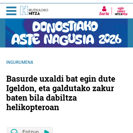
Sartu
INGURUMENA
Basurde uxaldi bat egin dute
Igeldon, eta galdutako zakur
baten bila dabiltza
helikopteroan