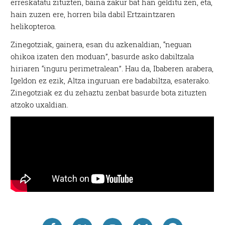
erreskatatu zituzten, baina zakur bat han gelditu zen, eta,
hain zuzen ere, horren bila dabil Ertzaintzaren
helikopteroa.
Zinegotziak, gainera, esan du azkenaldian, “neguan
ohikoa izaten den moduan”, basurde asko dabiltzala
hiriaren “inguru perimetralean”. Hau da, Ibaberen arabera,
Igeldon ez ezik, Altza inguruan ere badabiltza, esaterako.
Zinegotziak ez du zehaztu zenbat basurde bota zituzten
atzoko uxaldian.