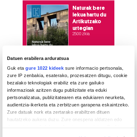
Naturak bere
lekua hartu du
Artikutzako
urtegian
2.500 zkia.
HARTU HITZA
Datuen erabilera arduratsua
Guk eta
gure 1022 kideek
sure informacio pertsonala,
zure IP zenbakia, esaterako, prozesatzen ditugu, cookie
Azken egunetako irakurrienak
bezalako teknologiak erabiliz eta zure gailuko
informazioak azitzen dugu publizitate eta eduki
1
KASek salatu du
pertsonalizatua, publizitatearen eta edukiaren neurketa,
Udaltzaingoa haien aurka
audientzia-ikerketa eta zerbitzuen garapena eskaintzeko.
jazartu dela
Zure datuak nork eta zertarako erabiltzen dituen
hautatzeko aukera duzu. Zure onespena aldatzen edo
2
Dunkel und licht
deuseztatzen ahal duzu edozein momentutan, Cookie
deklaraziotik edo Privacy triggerean klikatuz.