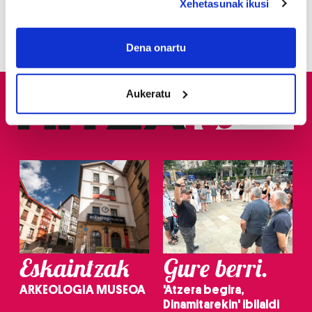
Xehetasunak ikusi
3
Donostiarrek eklipsea
ikusteko planik dute?
If you allow, we would also like to:
Collect information about your geographical
Dena onartu
location which can be accurate to within several
meters
Aukeratu
Identify your device by actively scanning it for
specific characteristics (fingerprinting)
Find out more about how your personal data is processed
and set your preferences in the
details section
.
Guk eta gure bazkideek zure datu pertsonalak
prozesatzen ditugu, zure IP zenbakia, besteak beste,
teknologia erabiliz, cookieak adibidez, iragarki eta eduki
pertsonalizatuak eskaintzeko, iragarkiak eta edukia
neurtzeko, jendeari buruzko informazioa biltzeko eta
Eskaintzak
Gure berri.
produktuak garatzeko. Zure datuak nork eta zertarako
erabiltzen dituen hauta dezakezu.
ARKEOLOGIA MUSEOA
'Atzera begira,
Dinamitarekin' ibilaldi