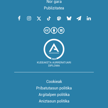
Nor gara
Publizitatea
KUDEAKETA AURRERATUARI
DIPLOMA
Cookieak
Pribatutasun politika
Argitalpen politika
Aniztasun politika