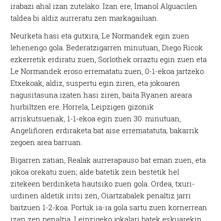
irabazi ahal izan zutelako. Izan ere, Imanol Alguacilen
taldea bi aldiz aurreratu zen markagailuan.
Neurketa hasi eta gutxira, Le Normandek egin zuen
lehenengo gola. Bederatzigarren minutuan, Diego Ricok
ezkerretik erdiratu zuen, Sorlothek orraztu egin zuen eta
Le Normandek eroso errematatu zuen, 0-1-ekoa jartzeko.
Etxekoak, aldiz, suspertu egin ziren, eta jokoaren
nagusitasuna izaten hasi ziren, baita Ryanen areara
hurbiltzen ere. Horrela, Leipzigen gizonik
arriskutsuenak, 1-1-ekoa egin zuen 30. minutuan,
Angeliñoren erdiraketa bat aise errematatuta; bakarrik
zegoen area barruan.
Bigarren zatian, Realak aurrerapauso bat eman zuen, eta
jokoa orekatu zuen; alde batetik zein bestetik hel
zitekeen berdinketa hautsiko zuen gola. Ordea, txuri-
urdinen aldetik iritsi zen, Oiartzabalek penaltiz jarri
baitzuen 1-2-koa. Portuk ia-ia gola sartu zuen kornerrean
izan zen penaltia, Leipzigeko jokalari batek eskuarekin