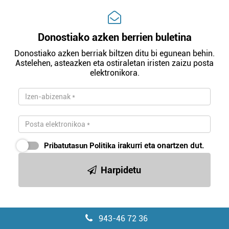
Donostiako azken berrien buletina
Donostiako azken berriak biltzen ditu bi egunean behin.
Astelehen, asteazken eta ostiraletan iristen zaizu posta
elektronikora.
Pribatutasun Politika
irakurri eta onartzen dut.
Harpidetu
943-46 72 36