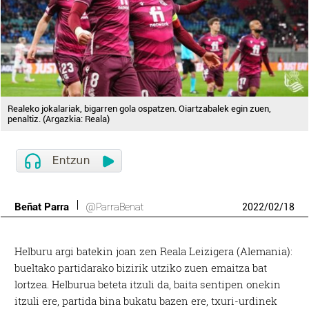
Realeko jokalariak, bigarren gola ospatzen. Oiartzabalek egin zuen,
penaltiz. (Argazkia: Reala)
Beñat Parra
@ParraBenat
2022
/
02
/
18
Helburu argi batekin joan zen Reala Leizigera (Alemania):
bueltako partidarako bizirik utziko zuen emaitza bat
lortzea. Helburua beteta itzuli da, baita sentipen onekin
itzuli ere, partida bina bukatu bazen ere, txuri-urdinek