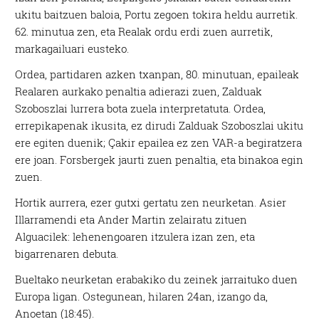
ukitu baitzuen baloia, Portu zegoen tokira heldu aurretik.
62. minutua zen, eta Realak ordu erdi zuen aurretik,
markagailuari eusteko.
Ordea, partidaren azken txanpan, 80. minutuan, epaileak
Realaren aurkako penaltia adierazi zuen, Zalduak
Szoboszlai lurrera bota zuela interpretatuta. Ordea,
errepikapenak ikusita, ez dirudi Zalduak Szoboszlai ukitu
ere egiten duenik; Çakir epailea ez zen VAR-a begiratzera
ere joan. Forsbergek jaurti zuen penaltia, eta binakoa egin
zuen.
Hortik aurrera, ezer gutxi gertatu zen neurketan. Asier
Illarramendi eta Ander Martin zelairatu zituen
Alguacilek: lehenengoaren itzulera izan zen, eta
bigarrenaren debuta.
Bueltako neurketan erabakiko du zeinek jarraituko duen
Europa ligan. Ostegunean, hilaren 24an, izango da,
Anoetan (18:45).