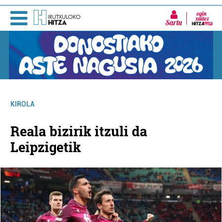
Sartu
KIROLA
Reala bizirik itzuli da
Leipzigetik