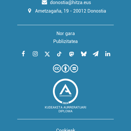
donostia@hitza.eus
Ametzagaña, 19 - 20012 Donostia
Nor gara
Publizitatea
KUDEAKETA AURRERATUARI
DIPLOMA
Cookieak