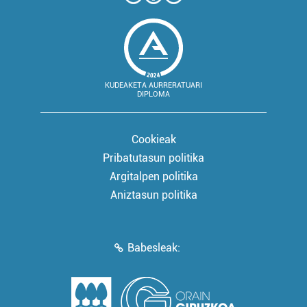
KUDEAKETA AURRERATUARI
DIPLOMA
Cookieak
Pribatutasun politika
Argitalpen politika
Aniztasun politika
Babesleak: