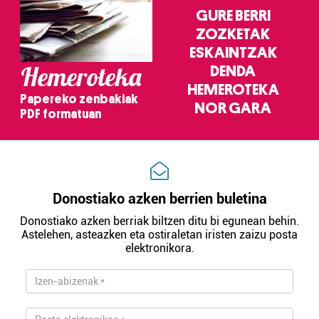
GURE BERRI
ZOZKETAK
ESKAINTZAK
Hemeroteka
DENDA
HEMEROTEKA
Papereko zenbakiak
NOR GARA
PDF formatuan
Donostiako azken berrien buletina
Donostiako azken berriak biltzen ditu bi egunean behin.
Astelehen, asteazken eta ostiraletan iristen zaizu posta
elektronikora.