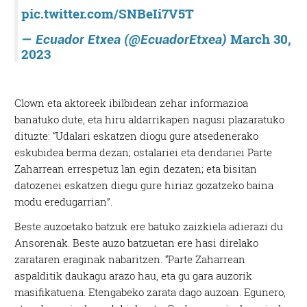
pic.twitter.com/SNBeIi7V5T
March 30,
— Ecuador Etxea (@EcuadorEtxea)
2023
Clown eta aktoreek ibilbidean zehar informazioa
banatuko dute, eta hiru aldarrikapen nagusi plazaratuko
dituzte: “Udalari eskatzen diogu gure atsedenerako
eskubidea berma dezan; ostalariei eta dendariei Parte
Zaharrean errespetuz lan egin dezaten; eta bisitan
datozenei eskatzen diegu gure hiriaz gozatzeko baina
modu eredugarrian”.
Beste auzoetako batzuk ere batuko zaizkiela adierazi du
Ansorenak. Beste auzo batzuetan ere hasi direlako
zarataren eraginak nabaritzen. “Parte Zaharrean
aspalditik daukagu arazo hau, eta gu gara auzorik
masifikatuena. Etengabeko zarata dago auzoan. Egunero,