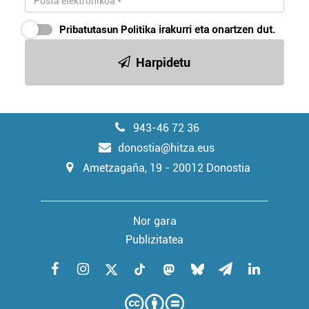
Pribatutasun Politika
irakurri eta onartzen dut.
Harpidetu
943-46 72 36
donostia@hitza.eus
Ametzagaña, 19 - 20012 Donostia
Nor gara
Publizitatea