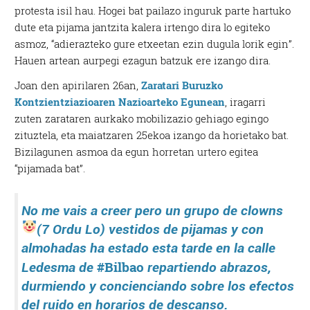
protesta isil hau. Hogei bat pailazo inguruk parte hartuko
dute eta pijama jantzita kalera irtengo dira lo egiteko
asmoz, “adierazteko gure etxeetan ezin dugula lorik egin”.
Hauen artean aurpegi ezagun batzuk ere izango dira.
Joan den apirilaren 26an,
Zaratari Buruzko
Kontzientziazioaren Nazioarteko Egunean
, iragarri
zuten zarataren aurkako mobilizazio gehiago egingo
zituztela, eta maiatzaren 25ekoa izango da horietako bat.
Bizilagunen asmoa da egun horretan urtero egitea
“pijamada bat”.
No me vais a creer pero un grupo de clowns
(7 Ordu Lo)
vestidos de pijamas y con
almohadas ha estado esta tarde en la calle
#Bilbao
Ledesma de
repartiendo abrazos,
durmiendo y concienciando sobre los efectos
del ruido en horarios de descanso.