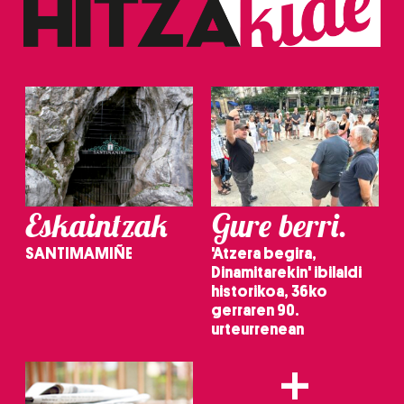
fitxategiak erabiltzen ditu. Zure esperientzia eta
zerbitzuak hobetzeko asmoz, cookie teknologiaz
baliatzen gara. Ohar hau onartuz gero, teknologia hori
erabiltzeko baimen esplizitua ematen diguzu.
Gehiago
irakurri
Eskaintzak
Gure berri.
SANTIMAMIÑE
'Atzera begira,
Dinamitarekin' ibilaldi
historikoa, 36ko
gerraren 90.
urteurrenean
+