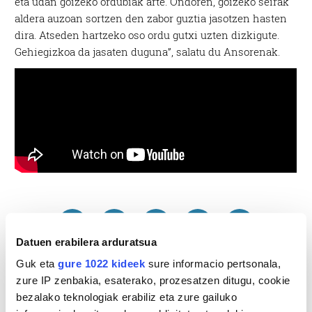
eta udan goizeko ordubiak arte. Ondoren, goizeko seirak
aldera auzoan sortzen den zabor guztia jasotzen hasten
dira. Atseden hartzeko oso ordu gutxi uzten dizkigute.
Gehiegizkoa da jasaten duguna”, salatu du Ansorenak.
Datuen erabilera arduratsua
Guk eta
gure 1022 kideek
sure informacio pertsonala,
zure IP zenbakia, esaterako, prozesatzen ditugu, cookie
bezalako teknologiak erabiliz eta zure gailuko