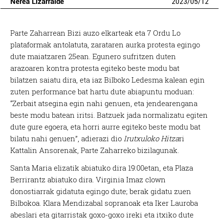
Nerea Lizarralde
2023
/
05
/
12
Parte Zaharrean Bizi auzo elkarteak eta 7 Ordu Lo
plataformak antolatuta, zarataren aurka protesta egingo
dute maiatzaren 25ean. Egunero sufritzen duten
arazoaren kontra protesta egiteko beste modu bat
bilatzen saiatu dira, eta iaz Bilboko Ledesma kalean egin
zuten performance bat hartu dute abiapuntu moduan:
“Zerbait atsegina egin nahi genuen, eta jendearengana
beste modu batean iritsi. Batzuek jada normalizatu egiten
dute gure egoera, eta horri aurre egiteko beste modu bat
bilatu nahi genuen”, adierazi dio
Irutxuloko Hitza
ri
Kattalin Ansorenak, Parte Zaharreko bizilagunak.
Santa Maria elizatik abiatuko dira 19:00etan, eta Plaza
Berrirantz abiatuko dira. Virginia Imaz clown
donostiarrak gidatuta egingo dute; berak gidatu zuen
Bilbokoa. Klara Mendizabal sopranoak eta Iker Lauroba
abeslari eta gitarristak goxo-goxo ireki eta itxiko dute