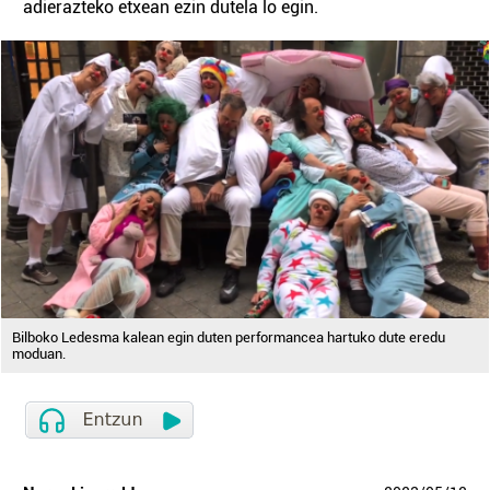
adierazteko etxean ezin dutela lo egin.
Bilboko Ledesma kalean egin duten performancea hartuko dute eredu
moduan.