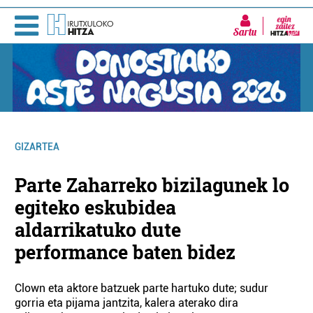
Sartu
GIZARTEA
Parte Zaharreko bizilagunek lo
egiteko eskubidea
aldarrikatuko dute
performance baten bidez
Clown eta aktore batzuek parte hartuko dute; sudur
gorria eta pijama jantzita, kalera aterako dira