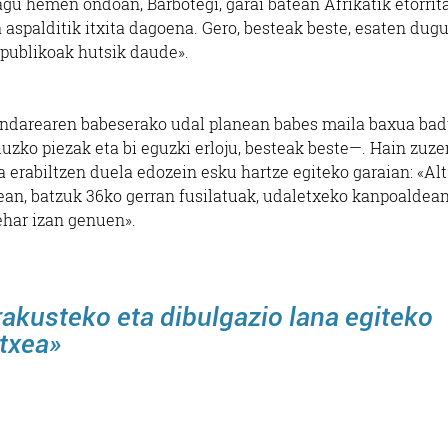
u hemen ondoan, Barbotegi, garai batean Afrikatik etorrit
 aspalditik itxita dagoena. Gero, besteak beste, esaten dug
 publikoak hutsik daude».
ndarearen babeserako udal planean babes maila baxua badu
ko piezak eta bi eguzki erloju, besteak beste—. Hain zuzen
a erabiltzen duela edozein esku hartze egiteko garaian: «Al
an, batzuk 36ko gerran fusilatuak, udaletxeko kanpoaldea
ehar izan genuen».
erakusteko
eta dibulgazio lana egiteko
etxea»