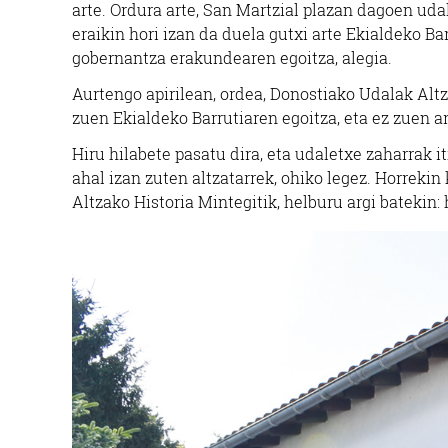
arte. Ordura arte, San Martzial plazan dagoen udal
eraikin hori izan da duela gutxi arte Ekialdeko Ba
gobernantza erakundearen egoitza, alegia.
Aurtengo apirilean, ordea, Donostiako Udalak Altz
zuen Ekialdeko Barrutiaren egoitza, eta ez zuen a
Hiru hilabete pasatu dira, eta udaletxe zaharrak itx
ahal izan zuten altzatarrek, ohiko legez. Horrekin
Altzako Historia Mintegitik, helburu argi batekin: 