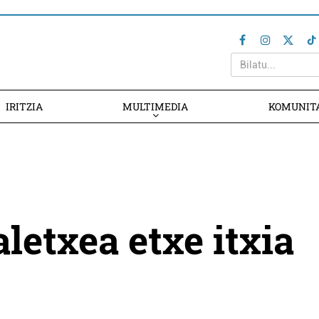
IRITZIA
MULTIMEDIA
KOMUNIT
letxea etxe itxia