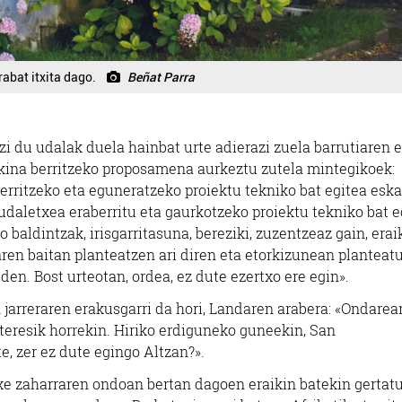
abat itxita dago.
Beñat Parra
i du udalak duela hainbat urte adierazi zuela barrutiaren 
aikina berritzeko proposamena aurkeztu zutela mintegikoek:
erritzeko eta eguneratzeko proiektu tekniko bat egitea esk
udaletxea eraberritu eta gaurkotzeko proiektu tekniko bat e
 baldintzak, irisgarritasuna, bereziki, zuzentzeaz gain, erai
ren baitan planteatzen ari diren eta etorkizunean planteat
 den.
Bost urteotan, ordea, ez dute ezertxo ere egin».
jarreraren erakusgarri da hori, Landaren arabera: «Ondarea
nteresik horrekin. Hiriko erdiguneko guneekin, San
, zer ez dute egingo Altzan?».
xe zaharraren ondoan bertan dagoen eraikin batekin gertat