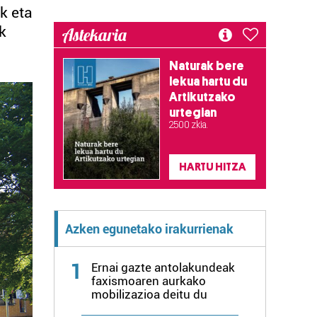
ik eta
k
Astekaria
Naturak bere
lekua hartu du
Artikutzako
urtegian
2.500 zkia.
HARTU HITZA
Azken egunetako irakurrienak
1
Ernai gazte antolakundeak
faxismoaren aurkako
mobilizazioa deitu du