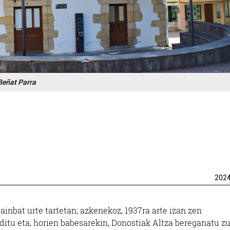
Beñat Parra
202
ainbat urte tartetan; azkenekoz, 1937ra arte izan zen
ditu eta, horien babesarekin, Donostiak Altza bereganatu z