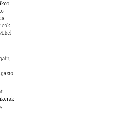
rikoa
ko
ua:
zioak
Mikel
gain,
lgazio
at
ukerak
,