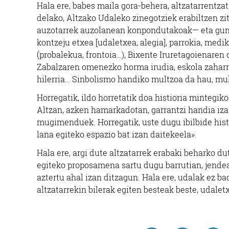
Hala ere, babes maila gora-behera, altzatarrentzat
delako, Altzako Udaleko zinegotziek erabiltzen zi
auzotarrek auzolanean konpondutakoak— eta gune 
kontzeju etxea [udaletxea, alegia], parrokia, medi
(probalekua, frontoia…), Bixente Iruretagoienaren
Zabalzaren omenezko horma irudia, eskola zaharr
hilerria… Sinbolismo handiko multzoa da hau, mul
Horregatik, ildo horretatik doa histioria mintegi
Altzan, azken hamarkadotan, garrantzi handia 
mugimenduek. Horregatik, uste dugu ibilbide histo
lana egiteko espazio bat izan daitekeela».
Hala ere, argi dute altzatarrek erabaki beharko du
egiteko proposamena sartu dugu barrutian, jende
aztertu ahal izan ditzagun. Hala ere, udalak ez ba
altzatarrekin bilerak egiten besteak beste, udaletx