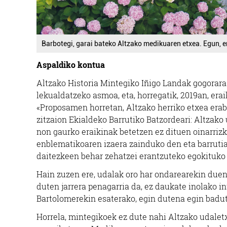
Barbotegi, garai bateko Altzako medikuaren etxea. Egun, er
Aspaldiko kontua
Altzako Historia Mintegiko Iñigo Landak gogoraraz
lekualdatzeko asmoa, eta, horregatik, 2019an, er
«Proposamen horretan, Altzako herriko etxea erab
zitzaion Ekialdeko Barrutiko Batzordeari: Altzako 
non gaurko eraikinak betetzen ez dituen oinarrizko
enblematikoaren izaera zainduko den eta barrutia
daitezkeen behar zehatzei erantzuteko egokituko
Hain zuzen ere, udalak oro har ondarearekin duen 
duten jarrera penagarria da, ez daukate inolako i
Bartolomerekin esaterako, egin dutena egin badute
Horrela, mintegikoek ez dute nahi Altzako udalet