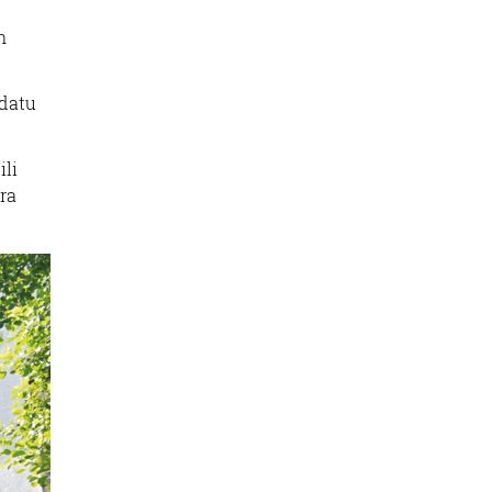
n
ldatu
ili
ira