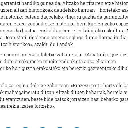
 garrantzi handiko gunea da, Altzako herritarren etxe histo
tuzten altzari historikoak daudelako barruan —horietako as
historiko batean dagoelako: «Inguru guztia da garrantzits
kuaren etxea, zenbait etxe historiko, herri kirolentzako espa
 omenezko bustoa, euskaldun berriei eskainitako eskultura, 
a, Joan Mari Irigoienen omenez egingo duten horma irudia,
tzo historikoa», azaldu du Landak.
koen proposamena udaletxe zaharrerako: «Aipaturiko guztiaz 
izan dute emakumeen mugimenduak eta auzo elkarteen
riko hori guztia erakusteko eta bereziki gazteentzako dibu
tela zer egin udaletxe zaharrean: «Prozesu parte hartzaile b
ak mahaigaineratu ditzan Altzak dituen beharrak, horrela a
du erantzuten, beste bide batzuk jorratzen hasi beharko gara
ea irekia izatea lortzeko».