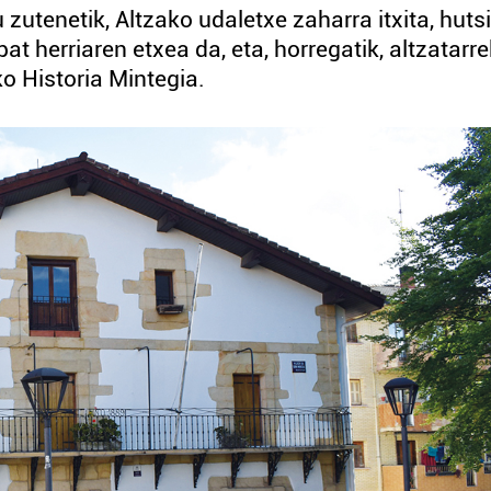
zutenetik, Altzako udaletxe zaharra itxita, huts
at herriaren etxea da, eta, horregatik, altzatarre
ko Historia Mintegia.