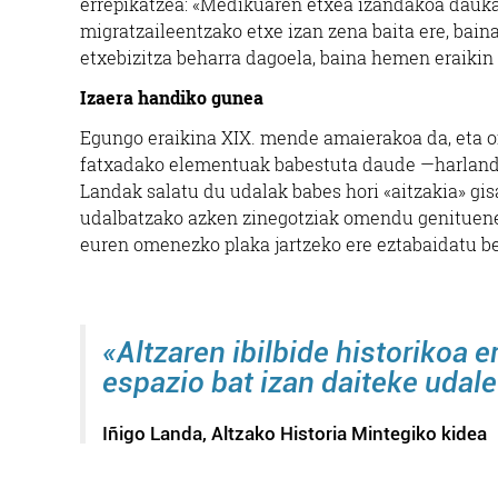
errepikatzea: «Medikuaren etxea izandakoa daukag
migratzaileentzako etxe izan zena baita ere, baina
etxebizitza beharra dagoela, baina hemen eraikin
Izaera handiko gunea
Egungo eraikina XIX. mende amaierakoa da, eta o
fatxadako elementuak babestuta daude —harlanduz
Landak salatu du udalak babes hori «aitzakia» gis
udalbatzako azken zinegotziak omendu genituene
euren omenezko plaka jartzeko ere eztabaidatu b
«Altzaren ibilbide
historikoa 
espazio bat izan daiteke udal
Iñigo Landa, Altzako Historia Mintegiko kidea