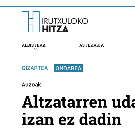
ALBISTEAK
ASTEKARIA
GIZARTEA
ONDAREA
Auzoak
Altzatarren uda
izan ez dadin