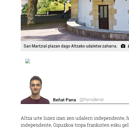
San Martzial plazan dago Altzako udaletxe zaharra.
@ParraBenat
Beñat Parra
A
ltza urte luzez izan zen udalerri independente, h
independente, Gipuzkoa tropa frankisten esku gel