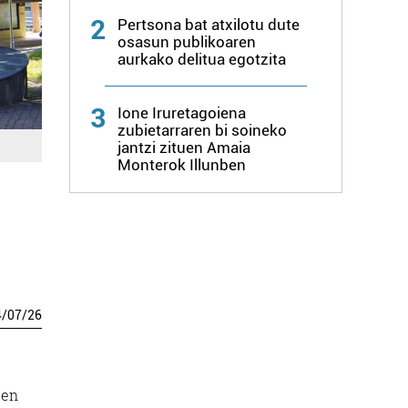
2
Pertsona bat atxilotu dute
osasun publikoaren
aurkako delitua egotzita
3
Ione Iruretagoiena
zubietarraren bi soineko
jantzi zituen Amaia
Monterok Illunben
4
/
07
/
26
uen