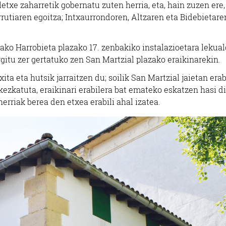
etxe zaharretik gobernatu zuten herria, eta, hain zuzen ere,
rrutiaren egoitza; Intxaurrondoren, Altzaren eta Bidebietare
ako Harrobieta plazako 17. zenbakiko instalazioetara lekua
rgitu zer gertatuko zen San Martzial plazako eraikinarekin.
ita eta hutsik jarraitzen du; soilik San Martzial jaietan erab
 kezkatuta, eraikinari erabilera bat emateko eskatzen hasi d
herriak berea den etxea erabili ahal izatea.