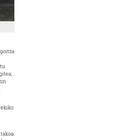
egoitza
atu
gitea,
kin
u
rekiko
utakoa