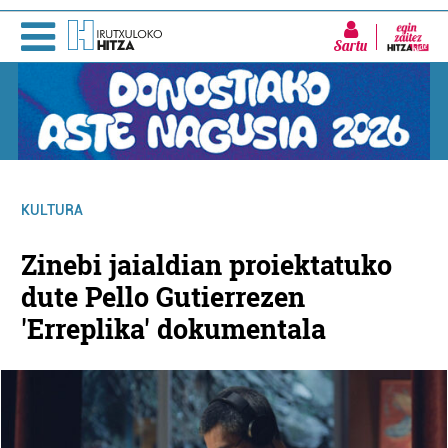
Sartu
KULTURA
Zinebi jaialdian proiektatuko
dute Pello Gutierrezen
'Erreplika' dokumentala