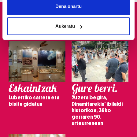
Collect information about your geographical
Dena onartu
location which can be accurate to within several
meters
Aukeratu
Identify your device by actively scanning it for
specific characteristics (fingerprinting)
Find out more about how your personal data is processed
and set your preferences in the
details section
.
Guk eta gure bazkideek zure datu pertsonalak
prozesatzen ditugu, zure IP zenbakia, besteak beste,
teknologia erabiliz, cookieak adibidez, iragarki eta eduki
Eskaintzak
Gure berri.
pertsonalizatuak eskaintzeko, iragarkiak eta edukia
neurtzeko, jendeari buruzko informazioa biltzeko eta
Luberriko sarrera eta
'Atzera begira,
produktuak garatzeko. Zure datuak nork eta zertarako
bisita gidatua
Dinamitarekin' ibilaldi
erabiltzen dituen hauta dezakezu.
historikoa, 36ko
gerraren 90.
urteurrenean
Bazkide batzuek ez dizute baimenik eskatzen, eta beren
interes komertzial legitimoetan babesten dira. Ikusi gure