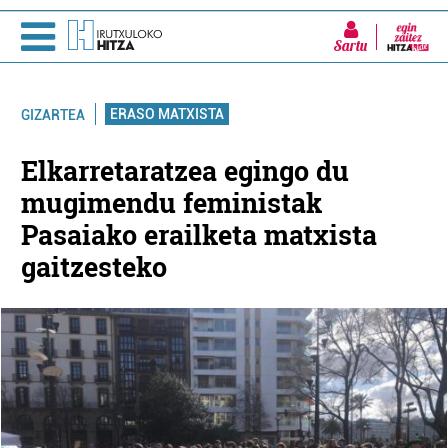
Sartu
ERASO MATXISTA
GIZARTEA
Elkarretaratzea egingo du
mugimendu feministak
Pasaiako erailketa matxista
gaitzesteko