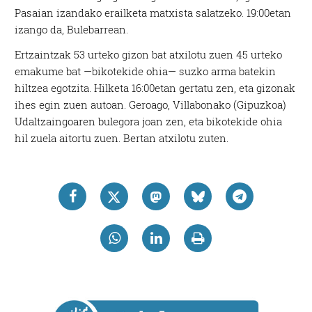
Pasaian izandako erailketa matxista salatzeko. 19:00etan
izango da, Bulebarrean.
Ertzaintzak 53 urteko gizon bat atxilotu zuen 45 urteko
emakume bat —bikotekide ohia— suzko arma batekin
hiltzea egotzita. Hilketa 16:00etan gertatu zen, eta gizonak
ihes egin zuen autoan. Geroago, Villabonako (Gipuzkoa)
Udaltzaingoaren bulegora joan zen, eta bikotekide ohia
hil zuela aitortu zuen. Bertan atxilotu zuten.