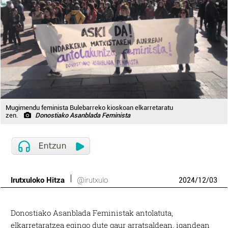
Mugimendu feminista Bulebarreko kioskoan elkarretaratu
zen.
Donostiako Asanblada Feminista
Irutxuloko Hitza
@irutxulo
2024
/
12
/
03
Donostiako Asanblada Feministak antolatuta,
elkarretaratzea egingo dute gaur arratsaldean, igandean