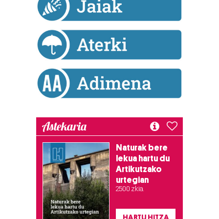
Astekaria
Naturak bere
lekua hartu du
Artikutzako
urtegian
2.500 zkia.
HARTU HITZA