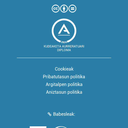
KUDEAKETA AURRERATUARI
DIPLOMA
Cookieak
Pribatutasun politika
Argitalpen politika
Aniztasun politika
Babesleak: