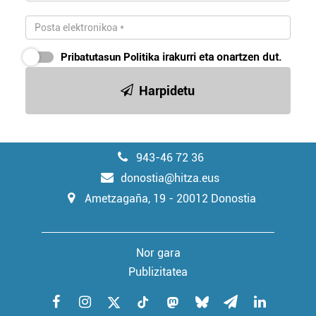
Pribatutasun Politika
irakurri eta onartzen dut.
Harpidetu
943-46 72 36
donostia@hitza.eus
Ametzagaña, 19 - 20012 Donostia
Nor gara
Publizitatea