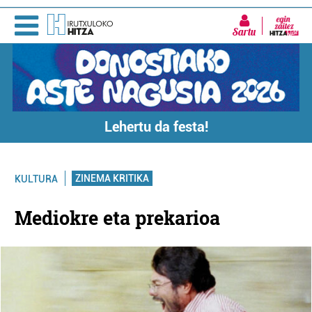
Sartu
Lehertu da festa!
ZINEMA KRITIKA
KULTURA
Mediokre eta prekarioa