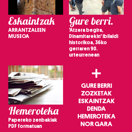
irakurri
Eskaintzak
Gure berri.
ARRANTZALEEN
'Atzera begira,
MUSEOA
Dinamitarekin' ibilaldi
historikoa, 36ko
gerraren 90.
urteurrenean
+
GURE BERRI
ZOZKETAK
ESKAINTZAK
Hemeroteka
DENDA
HEMEROTEKA
Papereko zenbakiak
NOR GARA
PDF formatuan