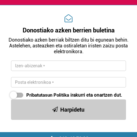
Donostiako azken berrien buletina
Donostiako azken berriak biltzen ditu bi egunean behin.
Astelehen, asteazken eta ostiraletan iristen zaizu posta
elektronikora.
Pribatutasun Politika
irakurri eta onartzen dut.
Harpidetu