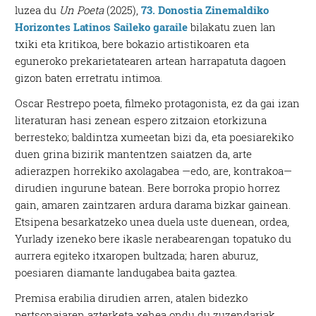
luzea du
Un Poeta
(2025),
73. Donostia Zinemaldiko
Horizontes Latinos Saileko garaile
bilakatu zuen lan
txiki eta kritikoa, bere bokazio artistikoaren eta
eguneroko prekarietatearen artean harrapatuta dagoen
gizon baten erretratu intimoa.
Oscar Restrepo poeta, filmeko protagonista, ez da gai izan
literaturan hasi zenean espero zitzaion etorkizuna
berresteko; baldintza xumeetan bizi da, eta poesiarekiko
duen grina bizirik mantentzen saiatzen da, arte
adierazpen horrekiko axolagabea —edo, are, kontrakoa—
dirudien ingurune batean. Bere borroka propio horrez
gain, amaren zaintzaren ardura darama bizkar gainean.
Etsipena besarkatzeko unea duela uste duenean, ordea,
Yurlady izeneko bere ikasle nerabearengan topatuko du
aurrera egiteko itxaropen bultzada; haren aburuz,
poesiaren diamante landugabea baita gaztea.
Premisa erabilia dirudien arren, atalen bidezko
pertsonaiaren azterketa xehea ondu du zuzendariak,