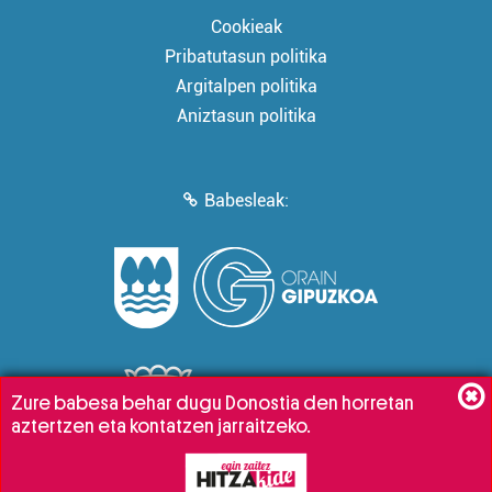
Cookieak
Pribatutasun politika
Argitalpen politika
Aniztasun politika
Babesleak:
Zure babesa behar dugu Donostia den horretan
aztertzen eta kontatzen jarraitzeko.