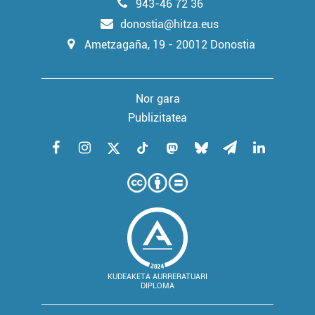
943-46 72 36
donostia@hitza.eus
Ametzagaña, 19 - 20012 Donostia
Nor gara
Publizitatea
KUDEAKETA AURRERATUARI
DIPLOMA