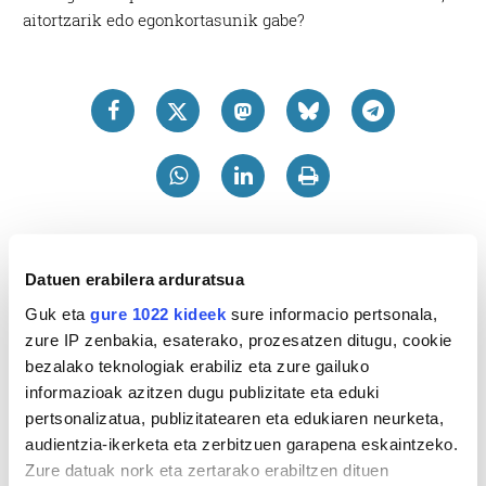
aitortzarik edo egonkortasunik gabe?
Datuen erabilera arduratsua
Guk eta
gure 1022 kideek
sure informacio pertsonala,
zure IP zenbakia, esaterako, prozesatzen ditugu, cookie
bezalako teknologiak erabiliz eta zure gailuko
informazioak azitzen dugu publizitate eta eduki
pertsonalizatua, publizitatearen eta edukiaren neurketa,
audientzia-ikerketa eta zerbitzuen garapena eskaintzeko.
Zure datuak nork eta zertarako erabiltzen dituen