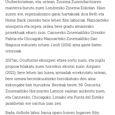
Unibertsitatean, eta, ostean, Zinema Zuzendaritzaren
masterra burutu zuen Londresko Zinema Eskolan. Hain
zuzen ere, espezializazio garai hartakoak dira
Beth
eta
Home Back
izeneko bere lehen film laburrak. Nazioarteko
onespena eta ospea, ordea, bere gradu amaierako
proiektuak ekarri zion: Cannesko Zinemaldiko Urrezko
Palma eta Chicagoko Nazioarteko Zinemaldiko Sari
Nagusia eskuratu zituen
Leidi
(2014) ama gazte baten
istorioak.
2017an, Ocultismo ekoizpen etxea sortu zuen, eta zigilu
propioa bilakatu zuen horrekin ekoitzi zuen
Amparo
(2021), bere lehen lan luzea, armadak errekrutatu ostean,
bere semea berreskuratzeko borrokatuko den ama
ezkongabe bati buruzkoa. Besteak beste, 69. Donostia
Zinemaldiko Horizontes Latinos sailean aurkeztu zuen,
eta Cannesko, Chicagoko, Limako eta Punta del Esteko
jaialdietan ere saritua izan zen.
Bada, ibilbide labur, baina oparo honen bigarren film