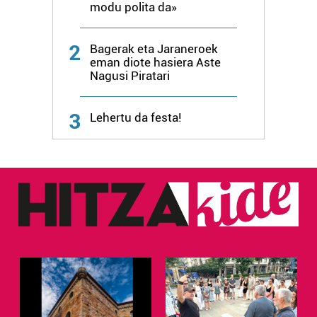
produktuak garatzeko. Zure datuak nork eta zertarako
modu polita da»
erabiltzen dituen hauta dezakezu.
2
Bagerak eta Jaraneroek
Bazkide batzuek ez dizute baimenik eskatzen, eta beren
eman diote hasiera Aste
interes komertzial legitimoetan babesten dira. Ikusi gure
Nagusi Piratari
bazkideen zerrenda, beren ustez zein helburutarako
duten interes legitimoa eta horren aurka nola egin
3
Lehertu da festa!
dezakezun ikusteko.
Lortu zure datu pertsonalak prozesatzeko moduari
buruzko informazio gehiago eta ezarri zure lehentasunak
datuen atalean. Edozein unetan alda edo ken dezakezu
zure baimena Cookieen adierazpenean.
Webgune honek cookie propioak eta hirugarrenen cookie-
fitxategiak erabiltzen ditu. Zure esperientzia eta
zerbitzuak hobetzeko asmoz, cookie teknologiaz
baliatzen gara. Ohar hau onartuz gero, teknologia hori
erabiltzeko baimen esplizitua ematen diguzu.
Gehiago