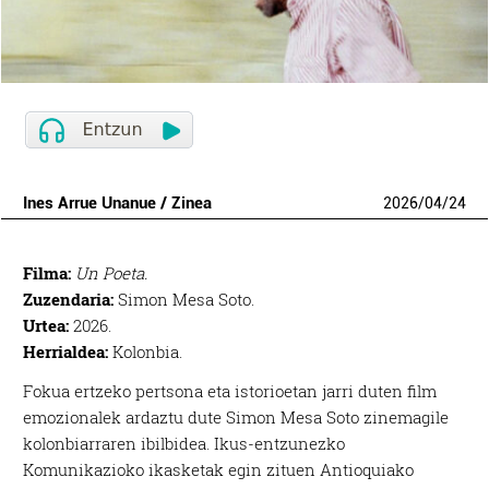
Ines Arrue Unanue / Zinea
2026
/
04
/
24
Filma:
Un Poeta
.
Zuzendaria:
Simon Mesa Soto.
Urtea:
2026.
Herrialdea:
Kolonbia.
Fokua ertzeko pertsona eta istorioetan jarri duten film
emozionalek ardaztu dute Simon Mesa Soto zinemagile
kolonbiarraren ibilbidea. Ikus-entzunezko
Komunikazioko ikasketak egin zituen Antioquiako