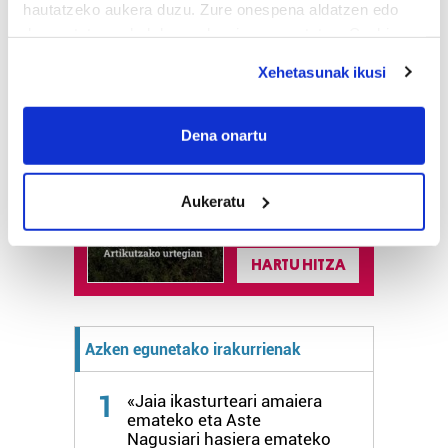
hautatzeko aukera duzu. Zure onespena aldatzen edo
deuseztatzen ahal duzu edozein momentutan, Cookie
deklaraziotik edo Privacy triggerean klikatuz.
Xehetasunak ikusi
Astekaria
If you allow, we would also like to:
Naturak bere
Collect information about your geographical
Dena onartu
lekua hartu du
location which can be accurate to within several
Artikutzako
meters
urtegian
Aukeratu
Identify your device by actively scanning it for
2.500 zkia.
specific characteristics (fingerprinting)
Find out more about how your personal data is processed
HARTU HITZA
and set your preferences in the
details section
.
Guk eta gure bazkideek zure datu pertsonalak
Azken egunetako irakurrienak
prozesatzen ditugu, zure IP zenbakia, besteak beste,
teknologia erabiliz, cookieak adibidez, iragarki eta eduki
1
«Jaia ikasturteari amaiera
pertsonalizatuak eskaintzeko, iragarkiak eta edukia
emateko eta Aste
neurtzeko, jendeari buruzko informazioa biltzeko eta
Nagusiari hasiera emateko