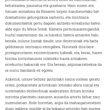
behatzailea, pausatua eta gizatiarra. Hain zuzen ere,
tonuan asmatzea da filmaren lorpen handienetako bat:
dramatismo gehiegizkoa saihestu, eta mintzaira
dokumentaletik gertu dagoen antzeko errealismo baten
alde egin du Mesa Sotok. Kamera pertsonaiarengandik
hurbil mantentzen da, ia harekin batera arnasten balu
bezala; isilune luzeak daude, une deserosoak eta baita
geldotasun sentsazio etengabea. Horiexek dira bere
protagonistaren existentziaren habeak, eta, beraz, haren
bizitza zintzotasunez islatzeko hauta zitzakeen
errekurtso bakarrak ere. Era berean, azpimarratzekoa da
ia soinu bandarik ez egotea.
Azkenik, umore beltzez jantzitako satira soilean geratu
ordez, prekarietate artistikoari lotutako afera sozial eta
sistematiko desberdinak azaleratzen dituen kritika
zorrotza planteatu izanaren ausardia aitortu behar zaio
zuzendariari. Bide horretan, argia da mahaigaineratzen
duen galdera: posible al da bokazio artistiko bati eustea,