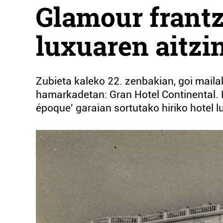
Glamour frantz
luxuaren aitzi
Zubieta kaleko 22. zenbakian, goi maila
hamarkadetan: Gran Hotel Continental. Lo
époque' garaian sortutako hiriko hotel 