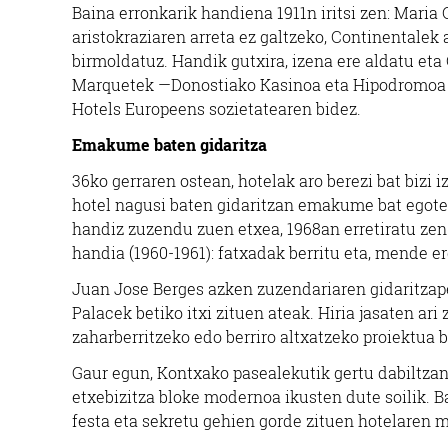
Baina erronkarik handiena 1911n iritsi zen: Maria 
aristokraziaren arreta ez galtzeko, Continentalek a
birmoldatuz. Handik gutxira, izena ere aldatu eta
Marquetek —Donostiako Kasinoa eta Hipodromoa u
Hotels Europeens sozietatearen bidez.
Emakume baten gidaritza
36ko gerraren ostean, hotelak aro berezi bat bizi
hotel nagusi baten gidaritzan emakume bat egotea
handiz zuzendu zuen etxea, 1968an erretiratu zen 
handia (1960-1961): fatxadak berritu eta, mende e
Juan Jose Berges azken zuzendariaren gidaritzapea
Palacek betiko itxi zituen ateak. Hiria jasaten ari
zaharberritzeko edo berriro altxatzeko proiektua b
Gaur egun, Kontxako pasealekutik gertu dabiltzan h
etxebizitza bloke modernoa ikusten dute soilik. 
festa eta sekretu gehien gorde zituen hotelaren m