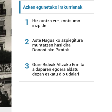
Azken egunetako irakurrienak
1
Hizkuntza ere, kontsumo
irizpide
2
Aste Nagusiko azpiegitura
muntatzen hasi dira
Donostiako Piratak
3
Gure Bideak Altzako Ermita
aldaparen egoera aldatu
dezan eskatu dio udalari