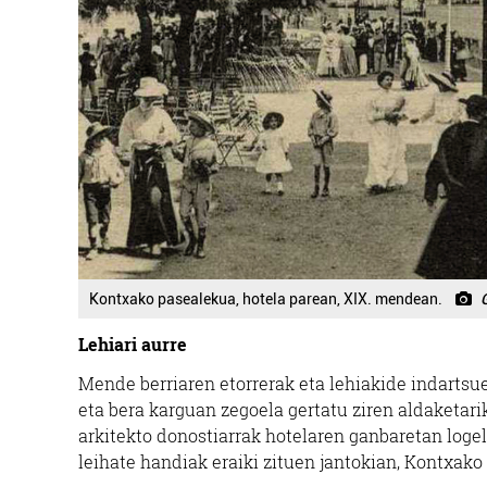
Kontxako pasealekua, hotela parean, XIX. mendean.
Lehiari aurre
Mende berriaren etorrerak eta lehiakide indartsu
eta bera karguan zegoela gertatu ziren aldaketar
arkitekto donostiarrak hotelaren ganbaretan logela
leihate handiak eraiki zituen jantokian, Kontxako