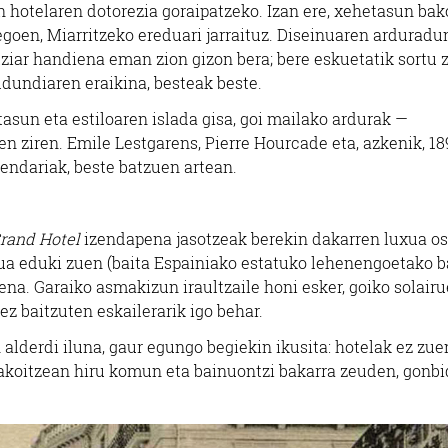
 hotelaren dotorezia goraipatzeko. Izan ere, xehetasun bak
egoen, Miarritzeko ereduari jarraituz. Diseinuaren arduradu
ntziar handiena eman zion gizon bera; bere eskuetatik sortu z
ldundiaren eraikina, besteak beste.
itasun eta estiloaren islada gisa, goi mailako ardurak —
en ziren. Emile Lestgarens, Pierre Hourcade eta, azkenik, 18
zendariak, beste batzuen artean.
rand Hotel
izendapena jasotzeak berekin dakarren luxua o
lua eduki zuen (baita Espainiako estatuko lehenengoetako b
zena. Garaiko asmakizun iraultzaile honi esker, goiko solair
ez baitzuten eskailerarik igo behar.
alderdi iluna, gaur egungo begiekin ikusita: hotelak ez zue
 bakoitzean hiru komun eta bainuontzi bakarra zeuden, gonb