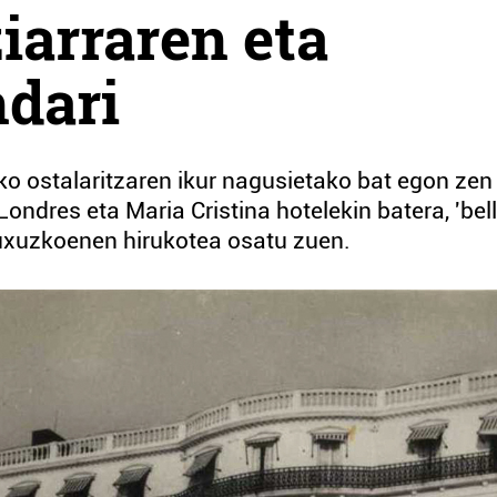
iarraren eta
ndari
ko ostalaritzaren ikur nagusietako bat egon zen
ndres eta Maria Cristina hotelekin batera, 'bel
luxuzkoenen hirukotea osatu zuen.