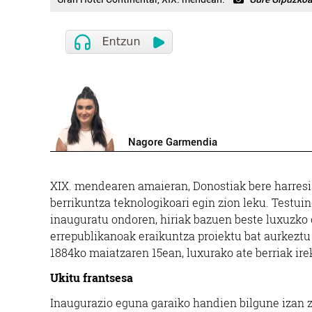
Nagore Garmendia
X
IX. mendearen amaieran, Donostiak bere harresiak
berrikuntza teknologikoari egin zion leku. Testu
inauguratu ondoren, hiriak bazuen beste luxuzko o
errepublikanoak eraikuntza proiektu bat aurkeztu 
1884ko maiatzaren 15ean, luxurako ate berriak ire
Ukitu frantsesa
Inaugurazio eguna garaiko handien bilgune izan 