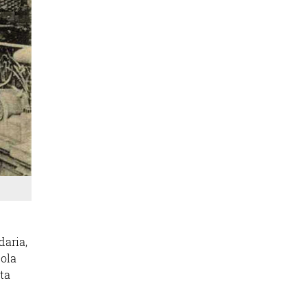
daria,
cola
eta