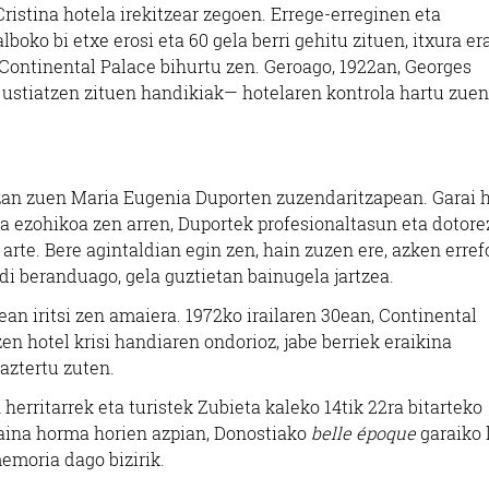
Cristina hotela irekitzear zegoen. Errege-erreginen eta
lboko bi etxe erosi eta 60 gela berri gehitu zituen, itxura er
 Continental Palace bihurtu zen. Geroago, 1922an, Georges
stiatzen zituen handikiak— hotelaren kontrola hartu zuen
 izan zuen Maria Eugenia Duporten zuzendaritzapean. Garai h
 ezohikoa zen arren, Duportek profesionaltasun eta dotore
arte. Bere agintaldian egin zen, hain zuzen ere, azken erre
rdi beranduago, gela guztietan bainugela jartzea.
n iritsi zen amaiera. 1972ko irailaren 30ean, Continental
 zen hotel krisi handiaren ondorioz, jabe berriek eraikina
aztertu zuten.
erritarrek eta turistek Zubieta kaleko 14tik 22ra bitarteko
Baina horma horien azpian, Donostiako
belle époque
garaiko 
emoria dago bizirik.