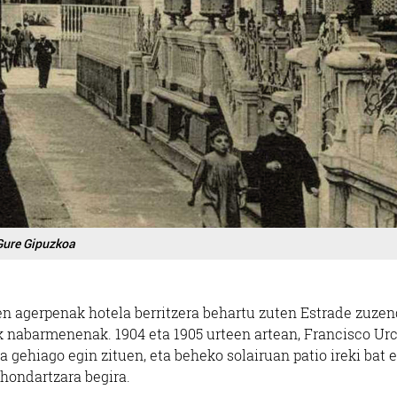
Gure Gipuzkoa
en agerpenak hotela berritzera behartu zuten Estrade zuzen
ik nabarmenenak. 1904 eta 1905 urteen artean, Francisco Ur
 gehiago egin zituen, eta beheko solairuan patio ireki bat 
 hondartzara begira.