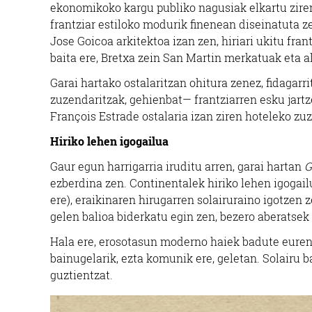
ekonomikoko kargu publiko nagusiak elkartu ziren
frantziar estiloko modurik finenean diseinatuta z
Jose Goicoa arkitektoa izan zen, hiriari ukitu fra
baita ere, Bretxa zein San Martin merkatuak eta a
Garai hartako ostalaritzan ohitura zenez, fidagarr
zuzendaritzak, gehienbat— frantziarren esku jartz
François Estrade ostalaria izan ziren hoteleko zu
Hiriko lehen igogailua
Gaur egun harrigarria iruditu arren, garai hartan
G
ezberdina zen. Continentalek hiriko lehen igogai
ere), eraikinaren hirugarren solairuraino igotzen 
gelen balioa biderkatu egin zen, bezero aberatsek 
Hala ere, erosotasun moderno haiek badute euren 
bainugelarik, ezta komunik ere, geletan. Solairu
guztientzat.