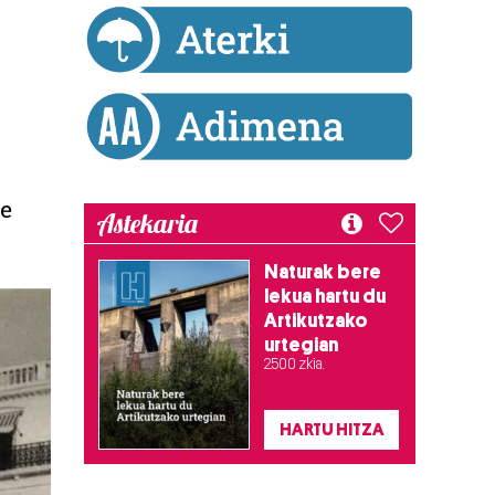
le
Astekaria
Naturak bere
lekua hartu du
Artikutzako
urtegian
2.500 zkia.
HARTU HITZA