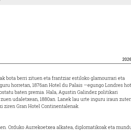
202
 bota berri zituen eta frantziar estiloko glamourrari eta
inguru horretan, 1876an Hotel du Palais —egungo Londres ho
statu baten premia. Hala, Agustin Galindez politikari
zuen udaletxean, 1880an. Lanek lau urte inguru iraun zuten
ki ziren Gran Hotel Continentalenak.
zen. Orduko Aurrekoetxea alkatea, diplomatikoak eta mund