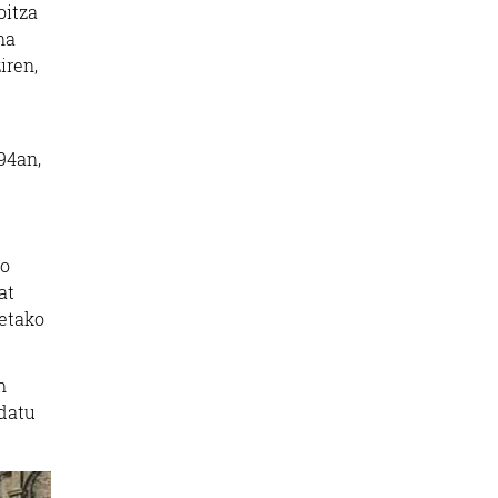
oitza
na
iren,
94an,
so
at
uetako
n
idatu