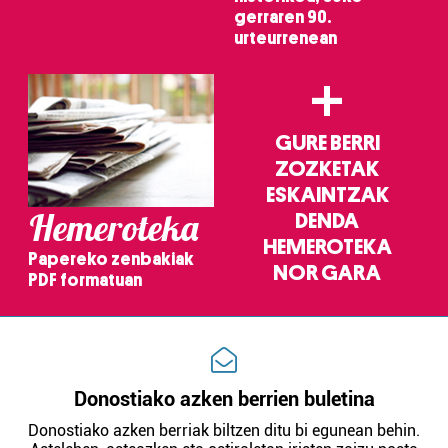
gerraren 90.
urteurrenean
Webgune honek cookie propioak eta hirugarrenen cookie-
fitxategiak erabiltzen ditu. Zure esperientzia eta
+
zerbitzuak hobetzeko asmoz, cookie teknologiaz
baliatzen gara. Ohar hau onartuz gero, teknologia hori
erabiltzeko baimen esplizitua ematen diguzu.
Gehiago
GURE BERRI
irakurri
ZOZKETAK
ESKAINTZAK
Hemeroteka
DENDA
HEMEROTEKA
Papereko zenbakiak
NOR GARA
PDF formatuan
Donostiako azken berrien buletina
Donostiako azken berriak biltzen ditu bi egunean behin.