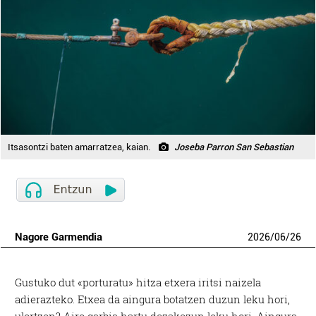
Itsasontzi baten amarratzea, kaian.
Joseba Parron San Sebastian
Nagore Garmendia
2026
/
06
/
26
Gustuko dut «porturatu» hitza etxera iritsi naizela
adierazteko. Etxea da aingura botatzen duzun leku hori,