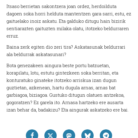
Itsaso berrietan sakontzera joan ordez, herdoilduta
dagoen soka horri helduta mantentzen gara sarri, estu, ez
gaituelako inoiz askatu. Eta galduko ditugu hain bizirik
sentiarazten gaituzten milaka olatu, itotzeko beldurraren
erruz.
Baina zerk egiten dio zeri tira? Askatasunak beldurrari
ala beldurrak askatasunari?
Bota genezakeen aingura beste portu batzuetan,
korapilatu, lotu, estutu gintezkeen soka berritan, eta
konturatuko ginateke itotzeko arriskua izan dugun
guztietan, azkenean, hartu dugula arnas, arnas bat
garbiagoa, biziagoa. Gustuko ditugun olatuen antzekoa,
gogoratzen? Ez garela ito. Arnasa hartzeko ere ausarta
izan behar da, badakizu? Eta aingurak askatzeko ere bai.