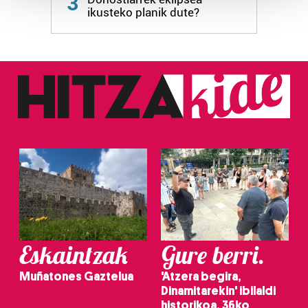
3
ikusteko planik dute?
Guk eta gure bazkideek zure datu pertsonalak
prozesatzen ditugu, zure IP zenbakia, besteak beste,
teknologia erabiliz, cookieak adibidez, iragarki eta eduki
pertsonalizatuak eskaintzeko, iragarkiak eta edukia
neurtzeko, jendeari buruzko informazioa biltzeko eta
produktuak garatzeko. Zure datuak nork eta zertarako
erabiltzen dituen hauta dezakezu.
Bazkide batzuek ez dizute baimenik eskatzen, eta beren
interes komertzial legitimoetan babesten dira. Ikusi gure
bazkideen zerrenda, beren ustez zein helburutarako
duten interes legitimoa eta horren aurka nola egin
dezakezun ikusteko.
Eskaintzak
Gure berri.
Lortu zure datu pertsonalak prozesatzeko moduari
buruzko informazio gehiago eta ezarri zure lehentasunak
Muñatones Gaztelua
'Atzera begira,
datuen atalean. Edozein unetan alda edo ken dezakezu
Dinamitarekin' ibilaldi
zure baimena Cookieen adierazpenean.
historikoa, 36ko