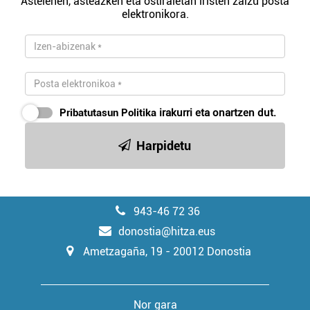
Astelehen, asteazken eta ostiraletan iristen zaizu posta
elektronikora.
Pribatutasun Politika
irakurri eta onartzen dut.
Harpidetu
943-46 72 36
donostia@hitza.eus
Ametzagaña, 19 - 20012 Donostia
Nor gara