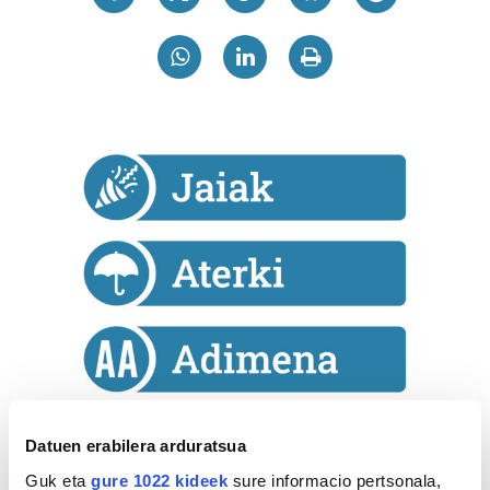
Datuen erabilera arduratsua
Astekaria
Guk eta
gure 1022 kideek
sure informacio pertsonala,