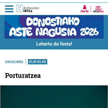
Sartu
Lehertu da festa!
KLIK-KLAK
OROKORRA
Porturatzea