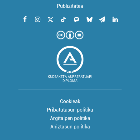
Publizitatea
KUDEAKETA AURRERATUARI
DIPLOMA
Cookieak
Pribatutasun politika
Argitalpen politika
Aniztasun politika