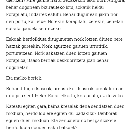
ulertzen? Aire garbia hartu dezakezun leku hori. Aingura,
behar dugunean bizirauteko lotu, sokatik heldu,
korapilatu, indarrez estutu. Behar dugunean jakin nor
den portu, kai, etxe. Norekin korapilatu, zerekin, benetan
eutsita gaudela sentitzeko.
Eskuak herdoilduta ditugunetan nork lotzen dituen bere
hatzak gureekin. Nork agurtzen gaituen urrutitik,
porturatzean. Nork askatzen duen lotzen gaituen
korapiloa, itsaso berriak deskubritzera joan behar
dugunetan.
Eta malko horiek.
Behar ditugu itsasoak, arnasteko. Itsasoak, oinak lurrean
ditugula sentitzeko. Eutsi, elkartu, korapilatu, ez itotzeko.
Kateatu egiten gara, baina kresalak dena sendatzen duen
moduan, herdoildu ere egiten du, badakizu? Denborak
egiten duen moduan. Eta zenbateraino hel gaitzakete
herdoilduta dauden esku batzuek?