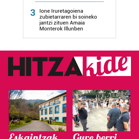
datuen atalean. Edozein unetan alda edo ken dezakezu
zure baimena Cookieen adierazpenean.
3
Ione Iruretagoiena
zubietarraren bi soineko
jantzi zituen Amaia
Webgune honek cookie propioak eta hirugarrenen cookie-
Monterok Illunben
fitxategiak erabiltzen ditu. Zure esperientzia eta
zerbitzuak hobetzeko asmoz, cookie teknologiaz
baliatzen gara. Ohar hau onartuz gero, teknologia hori
erabiltzeko baimen esplizitua ematen diguzu.
Gehiago
irakurri
Eskaintzak
Gure berri.