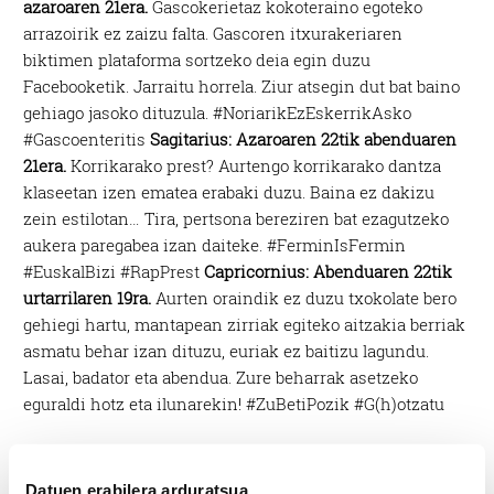
azaroaren 21era.
Gascokerietaz kokoteraino egoteko
arrazoirik ez zaizu falta. Gascoren itxurakeriaren
biktimen plataforma sortzeko deia egin duzu
Facebooketik. Jarraitu horrela. Ziur atsegin dut bat baino
gehiago jasoko dituzula. #NoriarikEzEskerrikAsko
#Gascoenteritis
Sagitarius: Azaroaren 22tik abenduaren
21era.
Korrikarako prest? Aurtengo korrikarako dantza
klaseetan izen ematea erabaki duzu. Baina ez dakizu
zein estilotan… Tira, pertsona bereziren bat ezagutzeko
aukera paregabea izan daiteke. #FerminIsFermin
#EuskalBizi #RapPrest
Capricornius: Abenduaren 22tik
urtarrilaren 19ra.
Aurten oraindik ez duzu txokolate bero
gehiegi hartu, mantapean zirriak egiteko aitzakia berriak
asmatu behar izan dituzu, euriak ez baitizu lagundu.
Lasai, badator eta abendua. Zure beharrak asetzeko
eguraldi hotz eta ilunarekin! #ZuBetiPozik #G(h)otzatu
Datuen erabilera arduratsua