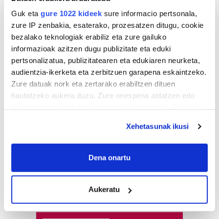
Guk eta
gure 1022 kideek
sure informacio pertsonala,
zure IP zenbakia, esaterako, prozesatzen ditugu, cookie
bezalako teknologiak erabiliz eta zure gailuko
informazioak azitzen dugu publizitate eta eduki
pertsonalizatua, publizitatearen eta edukiaren neurketa,
audientzia-ikerketa eta zerbitzuen garapena eskaintzeko.
Zure datuak nork eta zertarako erabiltzen dituen
hautatzeko aukera duzu. Zure onespena aldatzen edo
deuseztatzen ahal duzu edozein momentutan, Cookie
deklaraziotik edo Privacy triggerean klikatuz.
Xehetasunak ikusi
If you allow, we would also like to:
Collect information about your geographical
Dena onartu
location which can be accurate to within several
meters
Aukeratu
Identify your device by actively scanning it for
Astekaria
specific characteristics (fingerprinting)
Find out more about how your personal data is processed