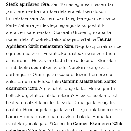
21etik apirilaren 19ra.
San Tomas egunean baserritar
jantziaren erdia nahikoa dela erabakitzen duzun
horietakoa zara. Aurten txanda egitea egokitzen zaizu…
Parte Zaharra jendez lepo egongo da zu postutik
ateratzen zarenerako… Gogoratu Grosen giro aparta
izaten dela! #TxofrekoTaloa #SagardoaTaLoa
Taurus:
Apirilaren 20tik maiatzaren 20ra.
Neguko oporraldian zer
egin pentsatzen… Eskiatzeko trasteak ikusi zenituen
armairuan… Hotzak ere badu bere alde ona… Elurretan
irristatzeko desiratzen zaude. Norekin joango zara
aurtengoan? Orain gutxi ezagutu duzun hori ere elur
zalea da. #IrristEdoZartako
Gemini: Maiatzaren 21etik
ekainaren 22ra.
Argiz beteta dago kalea. Hiriko puntu
beltzak argiztatzea al da helburu? A, ez! Gascokeria bat
bestearen atzetik besterik ez da. Dirua gastatzeagatik
gastatu. Hobe argietan gastatzea bidegorriak konpontzen
baino. Erromantizismoaren azken balada. Hamaika
ikusteko jaioak gara! #Gascostia
Cancer: Ekainaren 22tik
uztailaren 22ra.
San Silvestre lasterketa prestatzen hasi