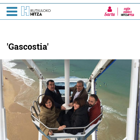
Sartu
'Gascostia'