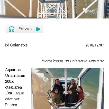
Ixi Goianetxe
2018
/
12
/
07
Txoroskopoa, Ixi Goianetxe Azpitarte
Aquarius:
Urtarrilaren
20tik
otsailaren
18ra.
Lagun
eder hori!
Danbor