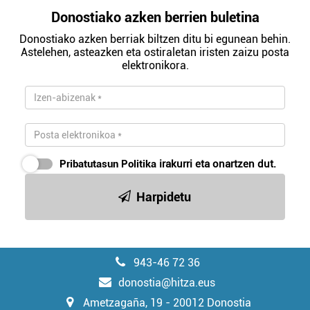
Donostiako azken berrien buletina
Donostiako azken berriak biltzen ditu bi egunean behin.
Astelehen, asteazken eta ostiraletan iristen zaizu posta
elektronikora.
Pribatutasun Politika
irakurri eta onartzen dut.
Harpidetu
943-46 72 36
donostia@hitza.eus
Ametzagaña, 19 - 20012 Donostia