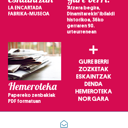
LA ENCARTADA
'Atzera begira,
FABRIKA-MUSEOA
Dinamitarekin' ibilaldi
historikoa, 36ko
gerraren 90.
urteurrenean
+
GURE BERRI
ZOZKETAK
ESKAINTZAK
Hemeroteka
DENDA
HEMEROTEKA
Papereko zenbakiak
NOR GARA
PDF formatuan