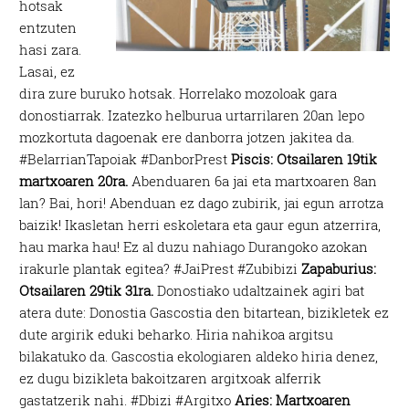
hotsak
entzuten
hasi zara.
Lasai, ez
dira zure buruko hotsak. Horrelako mozoloak gara
donostiarrak. Izatezko helburua urtarrilaren 20an lepo
mozkortuta dagoenak ere danborra jotzen jakitea da.
#BelarrianTapoiak #DanborPrest
Piscis: Otsailaren 19tik
martxoaren 20ra.
Abenduaren 6a jai eta martxoaren 8an
lan? Bai, hori! Abenduan ez dago zubirik, jai egun arrotza
baizik! Ikasletan herri eskoletara eta gaur egun atzerrira,
hau marka hau! Ez al duzu nahiago Durangoko azokan
irakurle plantak egitea? #JaiPrest #Zubibizi
Zapaburius:
Otsailaren 29tik 31ra.
Donostiako udaltzainek agiri bat
atera dute: Donostia Gascostia den bitartean, bizikletek ez
dute argirik eduki beharko. Hiria nahikoa argitsu
bilakatuko da. Gascostia ekologiaren aldeko hiria denez,
ez dugu bizikleta bakoitzaren argitxoak alferrik
gastatzerik nahi. #Dbizi #Argitxo
Aries: Martxoaren