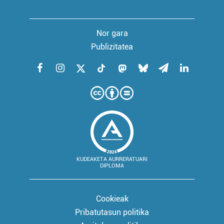
Nor gara
Publizitatea
KUDEAKETA AURRERATUARI
DIPLOMA
Cookieak
Pribatutasun politika