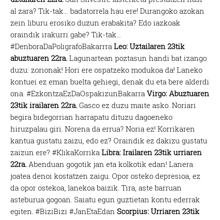
al zara? Tik-tak… badatorrela hau ere! Durangoko azokan
zein liburu erosiko duzun erabakita? Edo iazkoak
oraindik irakurri gabe? Tik-tak…
#DenboraDaPoligrafoBakarrra
Leo: Uztailaren 23tik
abuztuaren 22ra.
Lagunartean poztasun handi bat izango
duzu: zorionak! Hori ere ospatzeko modukoa da! Laneko
kontuei ez eman buelta gehiegi, denak du eta bere alderdi
ona. #EzkontzaEzDaOspakizunBakarra
Virgo: Abuztuaren
23tik irailaren 22ra.
Gasco ez duzu maite asko. Noriari
begira bidegorrian harrapatu dituzu dagoeneko
hiruzpalau giri. Norena da errua? Noria ez! Korrikaren
kantua gustatu zaizu, edo ez? Oraindik ez dakizu gustatu
zaizun ere? #KlikaKorrika
Libra: Irailaren 23tik urriaren
22ra.
Abenduan gogotik jan eta kolkotik edan! Lanera
joatea denoi kostatzen zaigu. Opor osteko depresioa, ez
da opor ostekoa, lanekoa baizik. Tira, aste barruan
asteburua gogoan. Saiatu egun guztietan kontu ederrak
egiten. #BiziBizi #JanEtaEdan
Scorpius: Urriaren 23tik