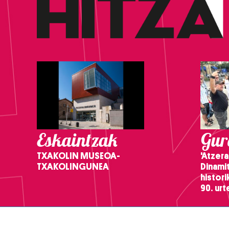
Eskaintzak
Gure
TXAKOLIN MUSEOA-
'Atzera
TXAKOLINGUNEA
Dinamit
histor
90. ur