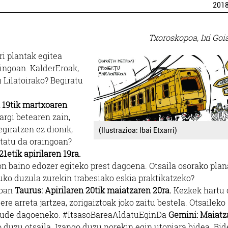
201
Txoroskopoa, Ixi Goi
ri plantak egitea
aingoan. KalderEroak,
 Lilatoirako? Begiratu
n 19tik martxoaren
argi betearen zain,
egiratzen ez dionik,
(Ilustrazioa: Ibai Etxarri)
ertatu da oraingoan?
1etik apirilaren 19ra.
on baino edozer egiteko prest dagoena. Otsaila osorako pla
tuko duzula zurekin trabesiako eskia praktikatzeko?
goan
Taurus: Apirilaren 20tik maiatzaren 20ra.
Kezkek hartu 
e arreta jartzea, zorigaiztoak joko zaitu bestela. Otsaileko
 zaude dagoeneko. #ItsasoBareaAldatuEginDa
Gemini: Maiatz
 duzu otsaila. Izango duzu norekin egin utopiara bidea. Bid