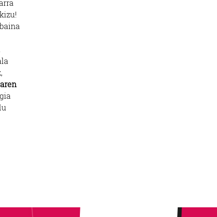
arra
kizu!
 baina
,
ala
,
laren
gia
du