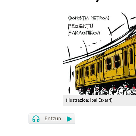
(Ilustrazioa: Ibai Etxarri)