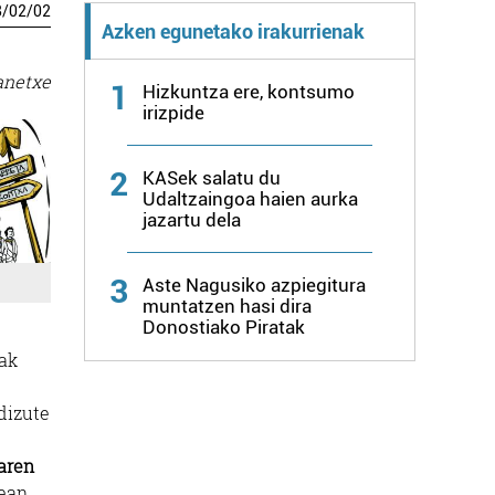
8
/
02
/
02
Azken egunetako irakurrienak
anetxe
1
Hizkuntza ere, kontsumo
irizpide
2
KASek salatu du
Udaltzaingoa haien aurka
jazartu dela
3
Aste Nagusiko azpiegitura
muntatzen hasi dira
Donostiako Piratak
nak
dizute
aren
ean,