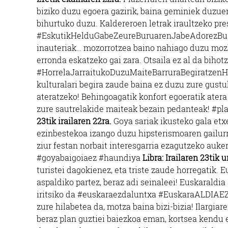
biziko duzu egoera gazirik, baina geminiek duzuen
bihurtuko duzu. Kaldereroen letrak iraultzeko pre
#EskutikHelduGabeZeureBuruarenJabeAdorezBu
inauteriak… mozorrotzea baino nahiago duzu mozk
erronda eskatzeko gai zara. Otsaila ez al da bihot
#HorrelaJarraitukoDuzuMaiteBarruraBegiratzen
kulturalari begira zaude baina ez duzu zure gustuk
ateratzeko! Behingoagatik konfort egoeratik atera 
zure sautrelakide maiteak bezain pedanteak! #pl
23tik irailaren 22ra.
Goya sariak ikusteko gala et
ezinbestekoa izango duzu hipsterismoaren gailurre
ziur festan norbait interesgarria ezagutzeko auke
#goyabaigoiaez #haundiya
Libra: Irailaren 23tik u
turistei dagokienez, eta triste zaude horregatik.
aspaldiko partez, beraz adi seinaleei! Euskaraldi
iritsiko da #euskaraezdaluntxa #EuskaraALDIAE
zure hilabetea da, motza baina bizi-bizia! Ilargia
beraz plan guztiei baiezkoa eman, kortsea kendu e