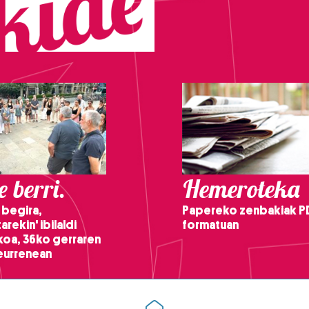
 berri.
Hemeroteka
 begira,
Papereko zenbakiak P
arekin' ibilaldi
formatuan
ikoa, 36ko gerraren
teurrenean