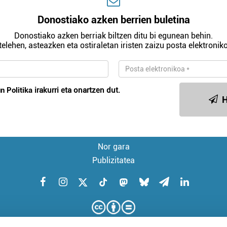
Donostiako azken berrien buletina
Donostiako azken berriak biltzen ditu bi egunean behin.
telehen, asteazken eta ostiraletan iristen zaizu posta elektroniko
n Politika
irakurri eta onartzen dut.
H
Nor gara
Publizitatea