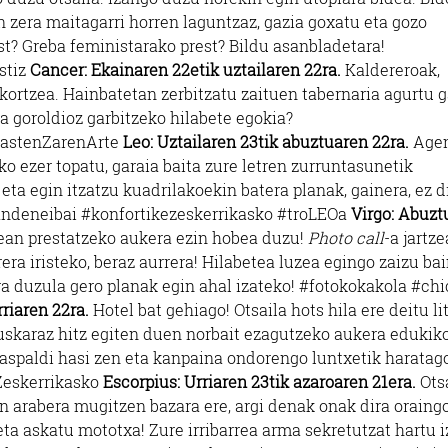
 zera maitagarri horren laguntzaz, gazia goxatu eta gozo
st? Greba feministarako prest? Bildu asanbladetara!
stiz
Cancer: Ekainaren 22etik uztailaren 22ra.
Kaldereroak,
ortzea. Hainbatetan zerbitzatu zaituen tabernaria agurtu 
za goroldioz garbitzeko hilabete egokia?
HastenZarenArte
Leo: Uztailaren 23tik abuztuaren 22ra.
Age
o ezer topatu, garaia baita zure letren zurruntasunetik
eta egin itzatzu kuadrilakoekin batera planak, gainera, ez d
andeneibai #konfortikezeskerrikasko #troLEOa
Virgo: Abuzt
xean prestatzeko aukera ezin hobea duzu!
Photo call
-a jartze
ra iristeko, beraz aurrera! Hilabetea luzea egingo zaizu ba
ra duzula gero planak egin ahal izateko! #fotokokakola #chi
rriaren 22ra.
Hotel bat gehiago! Otsaila hots hila ere deitu li
 Euskaraz hitz egiten duen norbait ezagutzeko aukera edukik
a aspaldi hasi zen eta kanpaina ondorengo luntxetik haratag
Zeskerrikasko
Escorpius: Urriaren 23tik azaroaren 21era.
Ots
ren arabera mugitzen bazara ere, argi denak onak dira oraing
ta askatu mototxa! Zure irribarrea arma sekretutzat hartu 