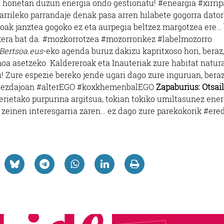
e honetan duzun energia ondo gestionatu! #eneargia #xirrip
arrileko parrandaje denak pasa arren hilabete gogorra dator
roak janztea gogoko ez eta aurpegia beltzez margotzea ere…
era bat da. #mozkorrotzea #mozorrorikez #labelmozorro
Bertsoa.eus
-eko agenda buruz dakizu kapritxoso hori, beraz
moa asetzeko. Kaldereroak eta Inauteriak zure habitat natur
! Zure espezie bereko jende ugari dago zure inguruan, beraz
GOaezdajoan #alterEGO #koxkhemenbalEGO
Zapaburius: Otsai
erietako purpurina argitsua, tokian tokiko umiltasunez ener
, zeinen interesgarria zaren… ez dago zure parekokorik #ere