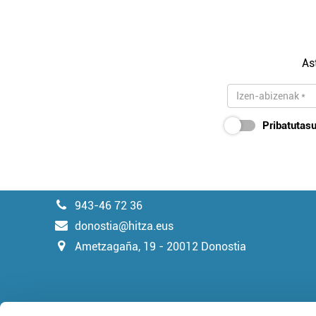
As
Pribatutasu
943-46 72 36
donostia@hitza.eus
Ametzagaña, 19 - 20012 Donostia