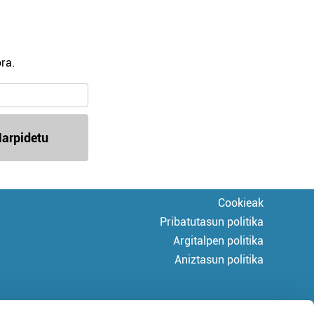
ra.
arpidetu
Cookieak
Pribatutasun politika
Argitalpen politika
Aniztasun politika