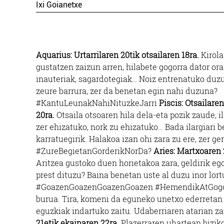
Ixi Goianetxe
Aquarius: Urtarrilaren 20tik otsailaren 18ra.
Kirola
gustatzen zaizun arren, hilabete gogorra dator or
inauteriak, sagardotegiak… Noiz entrenatuko duzu
zeure barrura, zer da benetan egin nahi duzuna?
#KantuLeunakNahiNituzkeJarri
Piscis: Otsailare
20ra.
Otsaila otsoaren hila dela-eta pozik zaude, il
zer ehizatuko, nork zu ehizatuko… Bada ilargiari b
karratuegirik. Halakoa izan ohi zara zu ere, zer g
#ZureBegietanGorderikNorDa?
Aries: Martxoaren 2
Aritzea gustoko duen horietakoa zara, geldirik eg
prest dituzu? Baina benetan uste al duzu inor lor
#GoazenGoazenGoazenGoazen #HemendikAtGo
burua. Tira, komeni da eguneko unetxo ederretan er
eguzkiak indartuko zaitu. Udaberriaren atarian
21etik ekainaren 22ra.
Plazerraren uhartean biziko