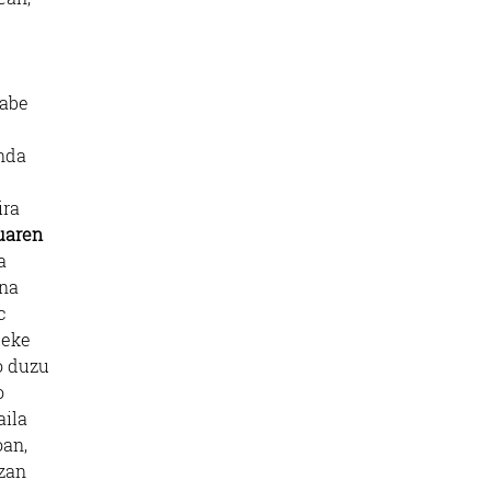
gabe
nda
ira
uaren
a
ina
c
teke
o duzu
o
aila
oan,
izan