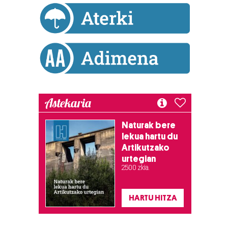
Astekaria
Naturak bere
lekua hartu du
Artikutzako
urtegian
2.500 zkia.
HARTU HITZA