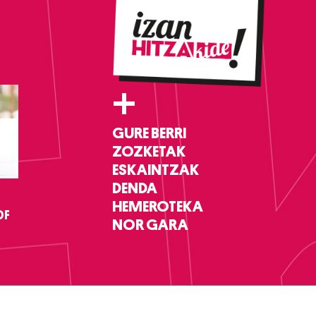
+
GURE BERRI
ZOZKETAK
ESKAINTZAK
DENDA
HEMEROTEKA
DF
NOR GARA