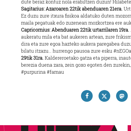
dute beraz kontuz nola erabiltzen duzun! Hilabet
Sagitarius: Azaroaren 22tik abenduaren 21era.
Urt
Ez duzu zure itxura fisikoa aldatuko duten mozor
maila pegatuak edo zuzenean mozkortzea ere auk
Capricornius: Abenduaren 22tik urtarrilaren 19ra.
aukeratu mila eta bat aukeren artean, zure frikis
dira eta zure egoa hazteko aukera paregabea duzu
bilatu itzazu… hurrengo pausoa zure esku #nE
29tik 31ra.
Kaldereroetako gatza eta piperra, inaut
berezia duena zara, zein goxo egoten den zurekin
#purpurina #famau