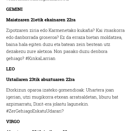
GEMINI
Maiatzaren 21etik
ekainaren 22ra
Zipotzaren ziria edo Karmenetako kukaña? Kai itsaskorra
edo danborrada groseroa? Ez da erraza bietan moldatzea,
baina hala egiten duzu eta batean zein bestean utz
dezakezu zure aletxoa. Non pasako duzu denbora
gehiago? #KinkaLarrian
LEO
Uztailaren 23tik
abuztuaren 22ra
Etorkizun oparoa izateko gomendioak: Uhartera joan
igerian, utzi mugikorra etxean arratsaldetan, liburu bat
azpimarratu, Dixit-era jolastu lagunekin.
#ZerGehiagoEskatuUdarari?
VIRGO