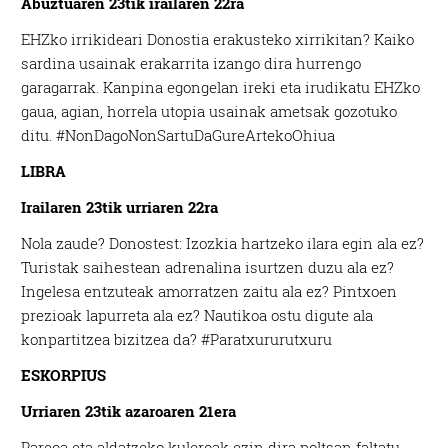
Abuztuaren 23tik
irailaren 22ra
EHZko irrikideari Donostia erakusteko xirrikitan? Kaiko
sardina usainak erakarrita izango dira hurrengo
garagarrak. Kanpina egongelan ireki eta irudikatu EHZko
gaua, agian, horrela utopia usainak ametsak gozotuko
ditu. #NonDagoNonSartuDaGureArtekoOhiua
LIBRA
Irailaren 23tik
urriaren 22ra
Nola zaude? Donostest: Izozkia hartzeko ilara egin ala ez?
Turistak saihestean adrenalina isurtzen duzu ala ez?
Ingelesa entzuteak amorratzen zaitu ala ez? Pintxoen
prezioak lapurreta ala ez? Nautikoa ostu digute ala
konpartitzea bizitzea da? #Paratxururutxuru
ESKORPIUS
Urriaren 23tik
azaroaren 21era
Pareoa eta aldatzeko kuleroak ezin dira poltsan faltatu.