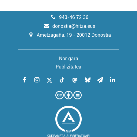
943-46 72 36
donostia@hitza.eus
Ametzagaña, 19 - 20012 Donostia
Nor gara
Publizitatea
KUDEAKETA AURRERATUARI