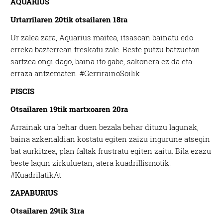
AQUARIUS
Urtarrilaren 20tik
otsailaren 18ra
Ur zalea zara, Aquarius maitea, itsasoan bainatu edo
erreka bazterrean freskatu zale. Beste putzu batzuetan
sartzea ongi dago, baina ito gabe, sakonera ez da eta
erraza antzematen. #GerrirainoSoilik
PISCIS
Otsailaren 19tik
martxoaren 20ra
Arrainak ura behar duen bezala behar dituzu lagunak,
baina azkenaldian kostatu egiten zaizu ingurune atsegin
bat aurkitzea, plan faltak frustratu egiten zaitu. Bila ezazu
beste lagun zirkuluetan, atera kuadrillismotik.
#KuadrilatikAt
ZAPABURIUS
Otsailaren
29tik 31ra