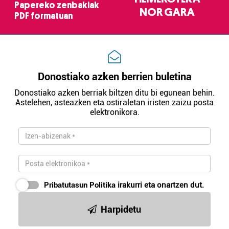
Papereko zenbakiak
NOR GARA
PDF formatuan
Donostiako azken berrien buletina
Donostiako azken berriak biltzen ditu bi egunean behin.
Astelehen, asteazken eta ostiraletan iristen zaizu posta
elektronikora.
Pribatutasun Politika
irakurri eta onartzen dut.
Harpidetu