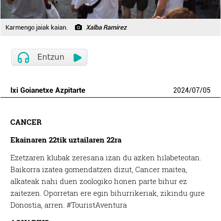
Karmengo jaiak kaian.
Xalba Ramirez
Ixi Goianetxe Azpitarte
2024
/
07
/
05
CANCER
Ekainaren 22tik uztailaren 22ra
Ezetzaren klubak zeresana izan du azken hilabeteotan.
Baikorra izatea gomendatzen dizut, Cancer maitea,
alkateak nahi duen zoologiko honen parte bihur ez
zaitezen. Oporretan ere egin bihurrikeriak, zikindu gure
Donostia, arren. #TouristAventura