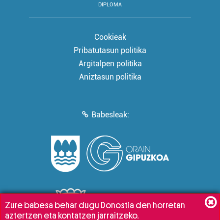
DIPLOMA
Cookieak
Pribatutasun politika
Argitalpen politika
Aniztasun politika
Babesleak:
Zure babesa behar dugu Donostia den horretan
aztertzen eta kontatzen jarraitzeko.