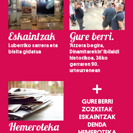
Eskaintzak
Gure berri.
Luberriko sarrera eta
'Atzera begira,
bisita gidatua
Dinamitarekin' ibilaldi
historikoa, 36ko
gerraren 90.
urteurrenean
+
GURE BERRI
ZOZKETAK
ESKAINTZAK
Hemeroteka
DENDA
HEMEROTEKA