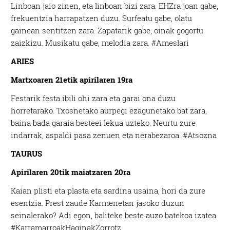
Linboan jaio zinen, eta linboan bizi zara. EHZra joan gabe,
frekuentzia harrapatzen duzu. Surfeatu gabe, olatu
gainean sentitzen zara. Zapatarik gabe, oinak gogortu
zaizkizu. Musikatu gabe, melodia zara. #Ameslari
ARIES
Martxoaren 21etik
apirilaren 19ra
Festarik festa ibili ohi zara eta garai ona duzu
horretarako. Txosnetako aurpegi ezagunetako bat zara,
baina bada garaia besteei lekua uzteko. Neurtu zure
indarrak, aspaldi pasa zenuen eta nerabezaroa. #Atsozna
TAURUS
Apirilaren 20tik
maiatzaren 20ra
Kaian plisti eta plasta eta sardina usaina, hori da zure
esentzia. Prest zaude Karmenetan jasoko duzun
seinalerako? Adi egon, baliteke beste auzo batekoa izatea.
#KarramarroakHaginakZorrotz