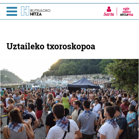
Sartu
Uztaileko txoroskopoa