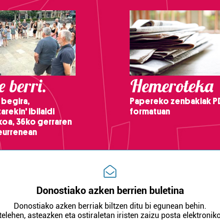
 berri.
Hemeroteka
 begira,
Papereko zenbakiak P
arekin' ibilaldi
formatuan
ikoa, 36ko gerraren
teurrenean
Donostiako azken berrien buletina
Donostiako azken berriak biltzen ditu bi egunean behin.
telehen, asteazken eta ostiraletan iristen zaizu posta elektroniko