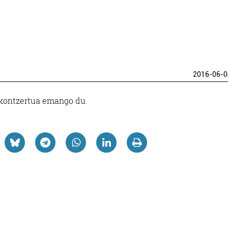
2016-06-0
 kontzertua emango du.