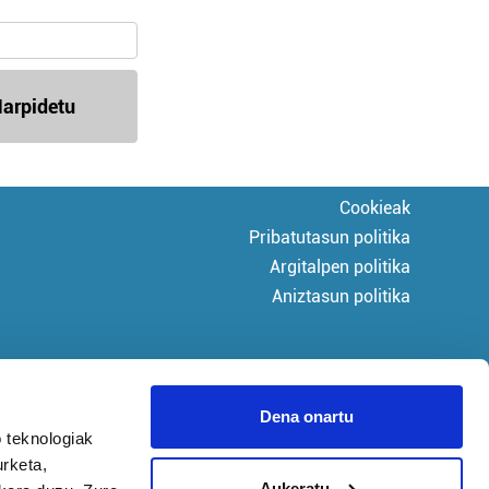
arpidetu
Cookieak
Pribatutasun politika
Argitalpen politika
Aniztasun politika
Dena onartu
 teknologiak
urketa,
Aukeratu