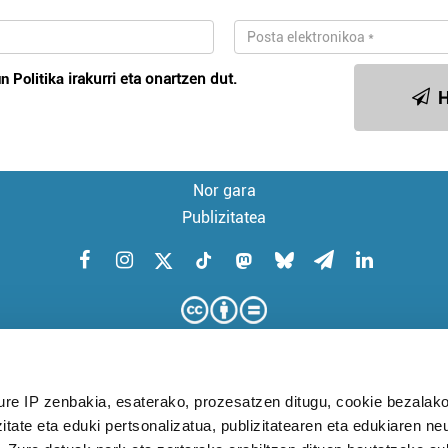
n Politika
irakurri eta onartzen dut.
H
Nor gara
Publizitatea
ure IP zenbakia, esaterako, prozesatzen ditugu, cookie bezalako
itate eta eduki pertsonalizatua, publizitatearen eta edukiaren ne
KUDEAKETA AURRERATUARI