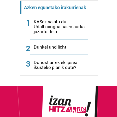
Azken egunetako irakurrienak
1
KASek salatu du
Udaltzaingoa haien aurka
jazartu dela
2
Dunkel und licht
3
Donostiarrek eklipsea
ikusteko planik dute?