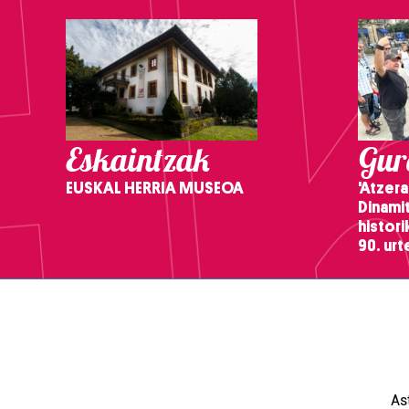
Eskaintzak
Gure
EUSKAL HERRIA MUSEOA
'Atzera
Dinamit
histor
90. ur
As