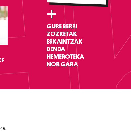
+
GURE BERRI
ZOZKETAK
ESKAINTZAK
DENDA
HEMEROTEKA
DF
NOR GARA
ra.