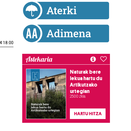
4 18:00
Astekaria
Naturak bere
lekua hartu du
Artikutzako
urtegian
2.500 zkia.
HARTU HITZA