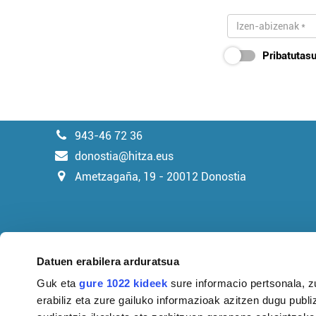
Pribatutasu
943-46 72 36
donostia@hitza.eus
Ametzagaña, 19 - 20012 Donostia
Datuen erabilera arduratsua
Guk eta
gure 1022 kideek
sure informacio pertsonala, z
erabiliz eta zure gailuko informazioak azitzen dugu publiz