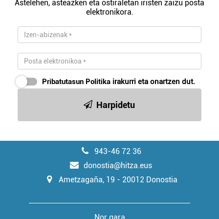
Astelehen, asteazken eta ostiraletan iristen zaizu posta
elektronikora.
Webgune honek cookie propioak eta hirugarrenen cookie-
fitxategiak erabiltzen ditu. Zure esperientzia eta
zerbitzuak hobetzeko asmoz, cookie teknologiaz
baliatzen gara. Ohar hau onartuz gero, teknologia hori
erabiltzeko baimen esplizitua ematen diguzu.
Gehiago
irakurri
Pribatutasun Politika
irakurri eta onartzen dut.
Harpidetu
943-46 72 36
donostia@hitza.eus
Ametzagaña, 19 - 20012 Donostia
Nor gara