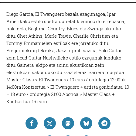
Diego Garcia, El Twanguero bezala ezagunagoa, Ipar
Amerikako estilo sustraidunetatik egingo du errepasoa,
hala nola, Ragtime, Country-Blues eta Swinga ukituko
ditu. Chet Atkins, Merle Travis, Charlie Christian eta
Tommy Emmanuelen estiloak ere jorratuko ditu.
Fingerpicking teknika, Jazz inprobisazioa, Solo Guitar
zein Lead Guitar Nashvilleko estilo ezagunak landuko
ditu. Gainera, ekipo eta soinu akustikoan zein
elektrikoan sakonduko du. Gazteleraz. Sarrera mugatua.
Master Class > El Twanguero: 10 euro / ordutegia 12:00tik
14:00ra Kontzertua > El Twanguero + artista gonbidatua: 10
– 13 euro / ordutegia 21:00 Abonoa > Master Class +
Kontzertua: 15 euro