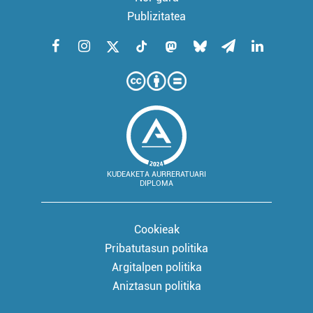
Publizitatea
KUDEAKETA AURRERATUARI
DIPLOMA
Cookieak
Pribatutasun politika
Argitalpen politika
Aniztasun politika