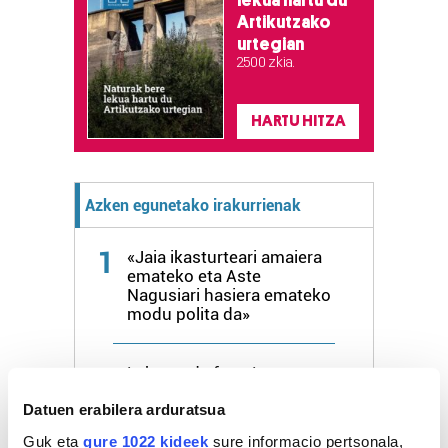
lekua hartu du
Artikutzako
urtegian
2.500 zkia.
HARTU HITZA
Azken egunetako irakurrienak
1
«Jaia ikasturteari amaiera
emateko eta Aste
Nagusiari hasiera emateko
modu polita da»
2
Lehertu da festa!
Datuen erabilera arduratsua
3
Bagerak eta Jaraneroek
Guk eta
gure 1022 kideek
sure informacio pertsonala,