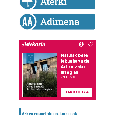
Astekaria
Naturak bere
lekua hartu du
Artikutzako
urtegian
2.500 zkia.
HARTU HITZA
Azken egunetako irakurrienak