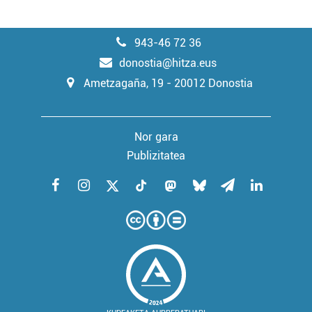
erabiltzeko baimen esplizitua ematen diguzu.
Gehiago
irakurri
943-46 72 36
donostia@hitza.eus
Ametzagaña, 19 - 20012 Donostia
Nor gara
Publizitatea