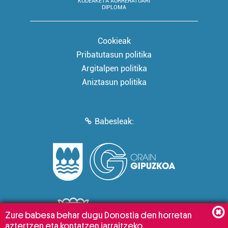
KUDEAKETA AURRERATUARI
DIPLOMA
Cookieak
Pribatutasun politika
Argitalpen politika
Aniztasun politika
Babesleak:
Zure babesa behar dugu Donostia den horretan
aztertzen eta kontatzen jarraitzeko.