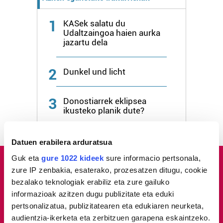
1
KASek salatu du
Udaltzaingoa haien aurka
jazartu dela
2
Dunkel und licht
3
Donostiarrek eklipsea
ikusteko planik dute?
Datuen erabilera arduratsua
Guk eta
gure 1022 kideek
sure informacio pertsonala,
zure IP zenbakia, esaterako, prozesatzen ditugu, cookie
bezalako teknologiak erabiliz eta zure gailuko
informazioak azitzen dugu publizitate eta eduki
pertsonalizatua, publizitatearen eta edukiaren neurketa,
audientzia-ikerketa eta zerbitzuen garapena eskaintzeko.