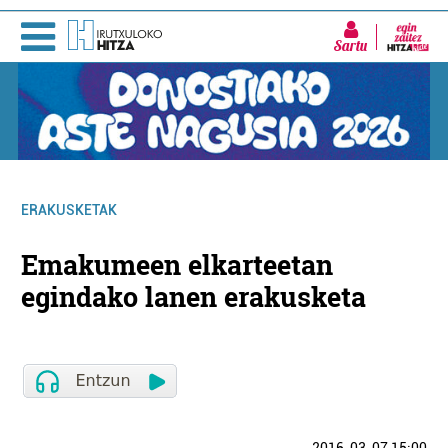
Sartu
ERAKUSKETAK
Emakumeen elkarteetan
egindako lanen erakusketa