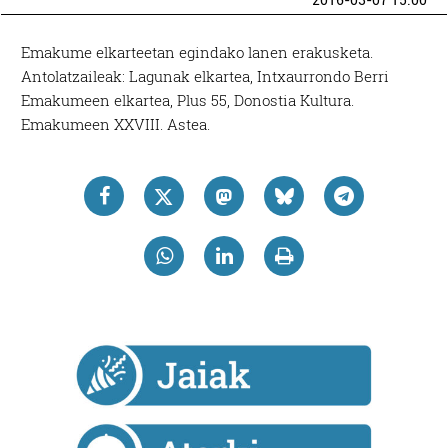
2016-03-07 15:00
Emakume elkarteetan egindako lanen erakusketa.
Antolatzaileak: Lagunak elkartea, Intxaurrondo Berri
Emakumeen elkartea, Plus 55, Donostia Kultura.
Emakumeen XXVIII. Astea.