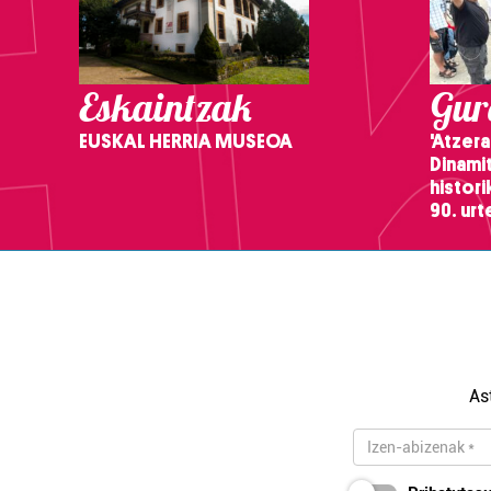
Eskaintzak
Gure
EUSKAL HERRIA MUSEOA
'Atzera
Dinamit
histor
90. ur
As