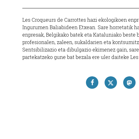
Les Croqueurs de Carrottes hazi ekologikoen enpr
Ingurumen Baliabideen Etxean. Sare horretatik ha
enpresak, Belgikako batek eta Kataluniako beste 
profesionalen, zaleen, sukaldarien eta kontsumitz
Sentsibilizazio eta dibulgazio ekimenez gain, sa
partekatzeko gune bat bezala ere uler daiteke Les