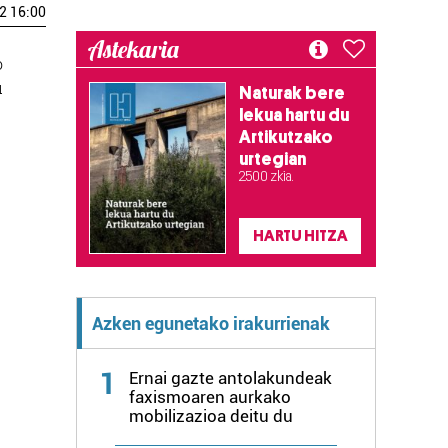
2 16:00
Astekaria
o
u
Naturak bere
lekua hartu du
Artikutzako
urtegian
2.500 zkia.
HARTU HITZA
Azken egunetako irakurrienak
1
Ernai gazte antolakundeak
faxismoaren aurkako
mobilizazioa deitu du