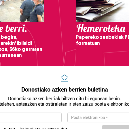
 berri.
Hemeroteka
 begira,
Papereko zenbakiak P
arekin' ibilaldi
formatuan
ikoa, 36ko gerraren
teurrenean
Donostiako azken berrien buletina
Donostiako azken berriak biltzen ditu bi egunean behin.
telehen, asteazken eta ostiraletan iristen zaizu posta elektroniko