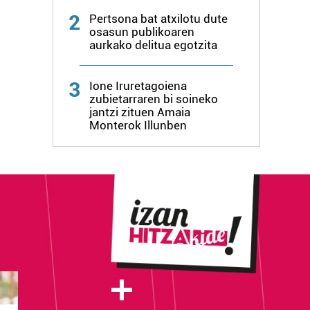
2
Pertsona bat atxilotu dute
osasun publikoaren
aurkako delitua egotzita
3
Ione Iruretagoiena
zubietarraren bi soineko
jantzi zituen Amaia
Monterok Illunben
+