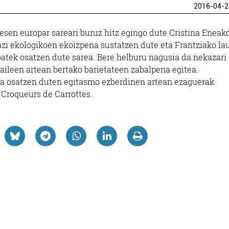
2016-04-2
esen europar sareari buruz hitz egingo dute Cristina Eneak
zi ekologikoen ekoizpena sustatzen dute eta Frantziako la
batek osatzen dute sarea. Bere helburu nagusia da nekazari
aileen artean bertako barietateen zabalpena egitea.
rea osatzen duten egitasmo ezberdinen artean ezaguerak
 Croqueurs de Carrottes.