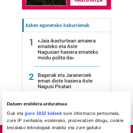
HARTU HITZA
Azken egunetako irakurrienak
1
«Jaia ikasturteari amaiera
emateko eta Aste
Nagusiari hasiera emateko
modu polita da»
2
Bagerak eta Jaraneroek
eman diote hasiera Aste
Nagusi Piratari
3
Lehertu da festa!
Datuen erabilera arduratsua
Guk eta
gure 1022 kideek
sure informacio pertsonala,
zure IP zenbakia, esaterako, prozesatzen ditugu, cookie
bezalako teknologiak erabiliz eta zure gailuko