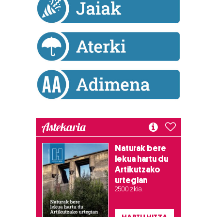
Astekaria
Naturak bere
lekua hartu du
Artikutzako
urtegian
2.500 zkia.