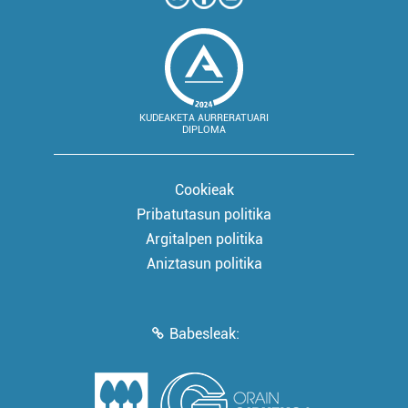
KUDEAKETA AURRERATUARI
DIPLOMA
Cookieak
Pribatutasun politika
Argitalpen politika
Aniztasun politika
Babesleak: