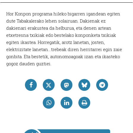
Hor Konpon programa hileko bigarren igandean egiten
dute Tabakalerako lehen solairuan. Dakienak ez
dakienari erakustea da helburua, eta denen artean
etxetresna txikiak edo bestelako konponketa txikiak
egiten ikastea. Horregatik, arotz lanetan, josten,
elektrizitate lanetan…trebeak diren herritarrei egin zaie
gonbita. Eta bestetik, autonomoagoak izan eta ikasteko
gogoz dauden guztiei.