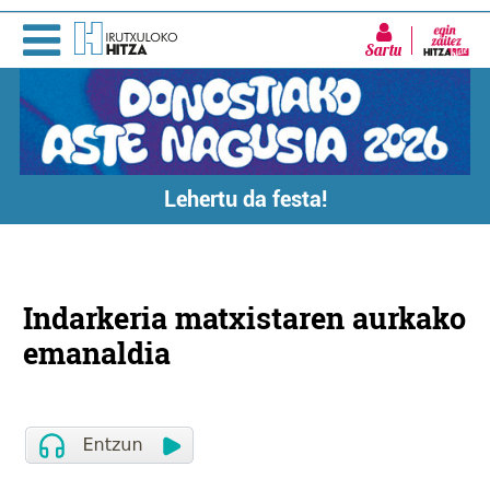
Sartu
Lehertu da festa!
Indarkeria matxistaren aurkako
emanaldia