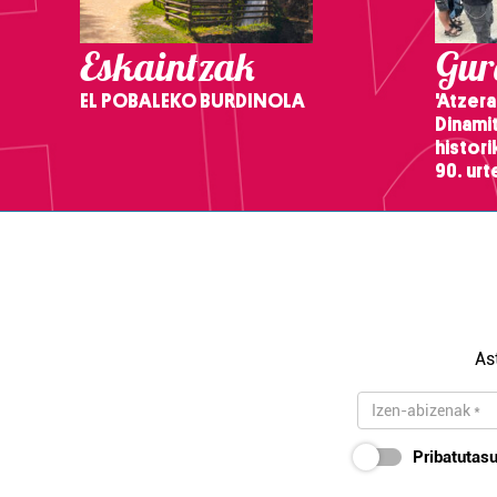
Eskaintzak
Gure
EL POBALEKO BURDINOLA
'Atzera
Dinamit
histor
90. ur
As
Pribatutasu