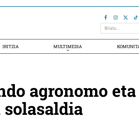
IRITZIA
MULTIMEDIA
KOMUNIT
ndo agronomo eta
 solasaldia