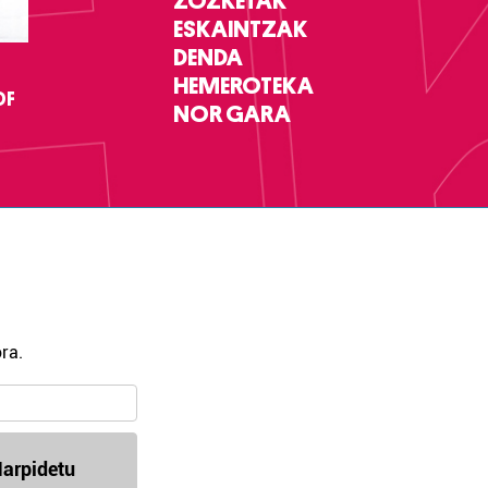
ZOZKETAK
ESKAINTZAK
DENDA
HEMEROTEKA
DF
NOR GARA
ra.
arpidetu