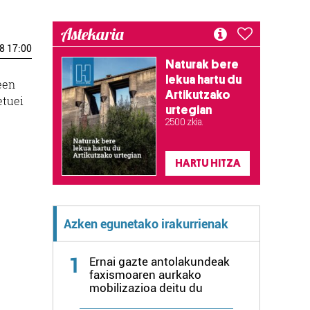
Astekaria
8 17:00
Naturak bere
lekua hartu du
een
Artikutzako
etuei
urtegian
2.500 zkia.
HARTU HITZA
Azken egunetako irakurrienak
1
Ernai gazte antolakundeak
faxismoaren aurkako
mobilizazioa deitu du