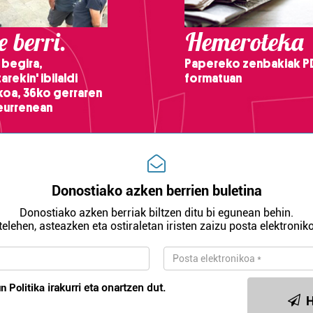
 berri.
Hemeroteka
 begira,
Papereko zenbakiak P
arekin' ibilaldi
formatuan
ikoa, 36ko gerraren
teurrenean
Donostiako azken berrien buletina
Donostiako azken berriak biltzen ditu bi egunean behin.
telehen, asteazken eta ostiraletan iristen zaizu posta elektroniko
n Politika
irakurri eta onartzen dut.
H