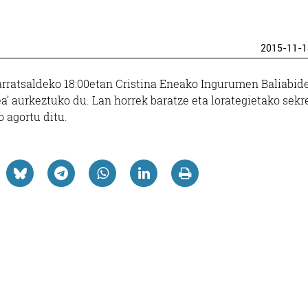
2015-11-1
arratsaldeko 18:00etan Cristina Eneako Ingurumen Baliabid
ea’ aurkeztuko du. Lan horrek baratze eta lorategietako sekr
o agortu ditu.