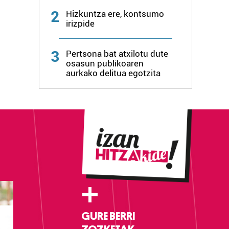
2
Hizkuntza ere, kontsumo
irizpide
3
Pertsona bat atxilotu dute
osasun publikoaren
aurkako delitua egotzita
+
GURE BERRI