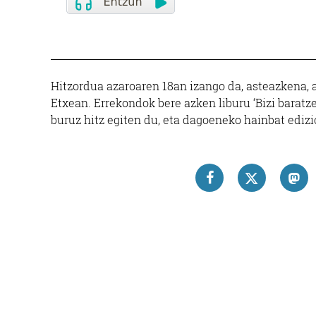
Hitzordua azaroaren 18an izango da, asteazkena, 
Etxean. Errekondok bere azken liburu ‘Bizi baratz
buruz hitz egiten du, eta dagoeneko hainbat edizi