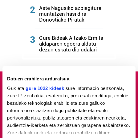
2
Aste Nagusiko azpiegitura
muntatzen hasi dira
Donostiako Piratak
3
Gure Bideak Altzako Ermita
aldaparen egoera aldatu
dezan eskatu dio udalari
Datuen erabilera arduratsua
Guk eta
gure 1022 kideek
sure informacio pertsonala,
zure IP zenbakia, esaterako, prozesatzen ditugu, cookie
bezalako teknologiak erabiliz eta zure gailuko
informazioak azitzen dugu publizitate eta eduki
pertsonalizatua, publizitatearen eta edukiaren neurketa,
audientzia-ikerketa eta zerbitzuen garapena eskaintzeko.
Zure datuak nork eta zertarako erabiltzen dituen