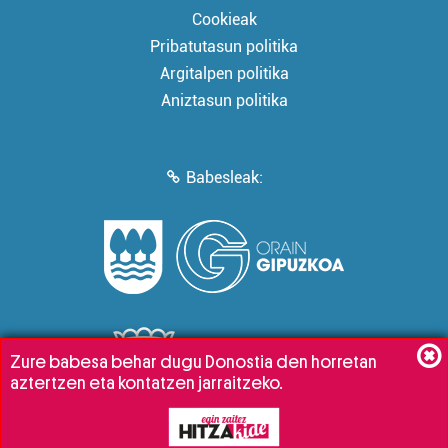
Cookieak
Pribatutasun politika
Argitalpen politika
Aniztasun politika
Babesleak:
Zure babesa behar dugu Donostia den horretan
aztertzen eta kontatzen jarraitzeko.