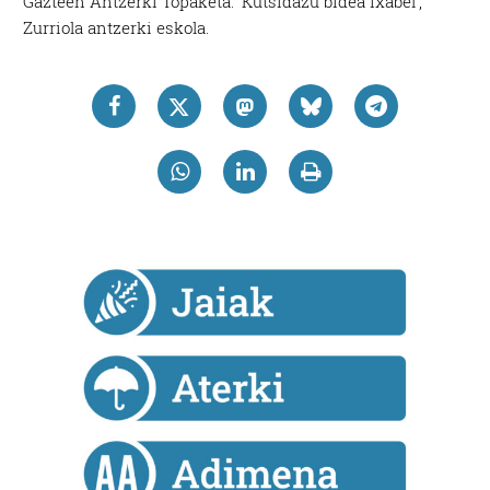
Gazteen Antzerki Topaketa: ‘Kutsidazu bidea Ixabel’,
Zurriola antzerki eskola.