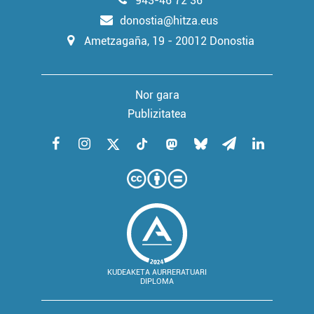
943-46 72 36
irakurri
donostia@hitza.eus
Ametzagaña, 19 - 20012 Donostia
Nor gara
Publizitatea
KUDEAKETA AURRERATUARI
DIPLOMA