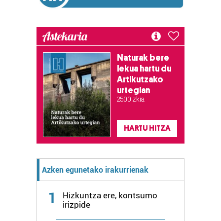
Astekaria
Naturak bere
lekua hartu du
Artikutzako
urtegian
2.500 zkia.
HARTU HITZA
Azken egunetako irakurrienak
1
Hizkuntza ere, kontsumo
irizpide