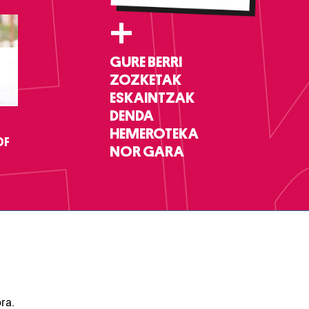
+
GURE BERRI
ZOZKETAK
ESKAINTZAK
DENDA
HEMEROTEKA
DF
NOR GARA
ra.