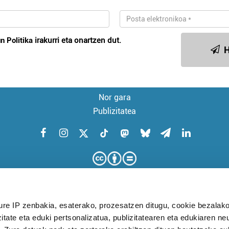
n Politika
irakurri eta onartzen dut.
H
Nor gara
Publizitatea
ure IP zenbakia, esaterako, prozesatzen ditugu, cookie bezalako
itate eta eduki pertsonalizatua, publizitatearen eta edukiaren ne
KUDEAKETA AURRERATUARI