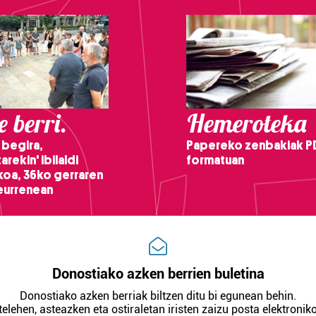
 berri.
Hemeroteka
 begira,
Papereko zenbakiak P
arekin' ibilaldi
formatuan
ikoa, 36ko gerraren
teurrenean
Donostiako azken berrien buletina
Donostiako azken berriak biltzen ditu bi egunean behin.
telehen, asteazken eta ostiraletan iristen zaizu posta elektroniko