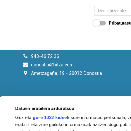
Pribatutasu
943-46 72 36
donostia@hitza.eus
Ametzagaña, 19 - 20012 Donostia
Datuen erabilera arduratsua
Guk eta
gure 1022 kideek
sure informacio pertsonala, z
erabiliz eta zure gailuko informazioak azitzen dugu publiz