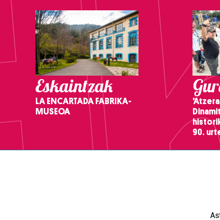
Eskaintzak
Gure
LA ENCARTADA FABRIKA-
'Atzera
MUSEOA
Dinamit
histor
90. ur
As