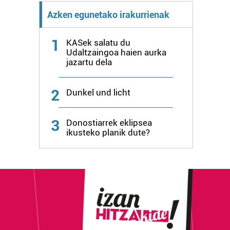
Azken egunetako irakurrienak
1
KASek salatu du
Udaltzaingoa haien aurka
jazartu dela
2
Dunkel und licht
3
Donostiarrek eklipsea
ikusteko planik dute?