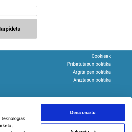
arpidetu
Cookieak
Pribatutasun politika
Argitalpen politika
Aniztasun politika
Dena onartu
 teknologiak
urketa,
Aukeratu