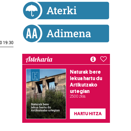
0 19:30
Astekaria
Naturak bere
lekua hartu du
Artikutzako
urtegian
2.500 zkia.
HARTU HITZA