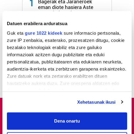
1
Bagerak eta Jaraneroek
eman diote hasiera Aste
Nagusi Piratari
Datuen erabilera arduratsua
2
«Jaia ikasturteari amaiera
Guk eta
gure 1022 kideek
sure informacio pertsonala,
emateko eta Aste
zure IP zenbakia, esaterako, prozesatzen ditugu, cookie
Nagusiari hasiera emateko
bezalako teknologiak erabiliz eta zure gailuko
modu polita da»
informazioak azitzen dugu publizitate eta eduki
pertsonalizatua, publizitatearen eta edukiaren neurketa,
3
Kanoikada dantzari eta
audientzia-ikerketa eta zerbitzuen garapena eskaintzeko.
aldarrikatzaileak piztu du
Zure datuak nork eta zertarako erabiltzen dituen
festa
hautatzeko aukera duzu. Zure onespena aldatzen edo
deuseztatzen ahal duzu edozein momentutan, Cookie
deklaraziotik edo Privacy triggerean klikatuz.
Xehetasunak ikusi
If you allow, we would also like to:
Collect information about your geographical
Dena onartu
location which can be accurate to within several