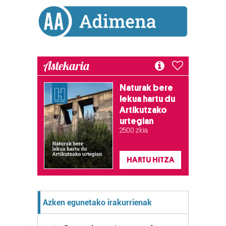
Astekaria
Naturak bere
lekua hartu du
Artikutzako
urtegian
2.500 zkia.
HARTU HITZA
Azken egunetako irakurrienak