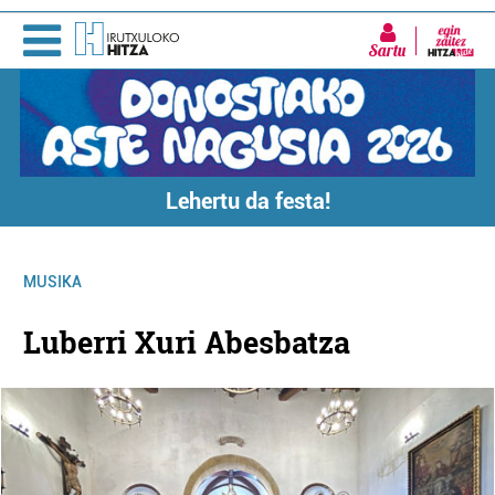
Sartu
Lehertu da festa!
MUSIKA
Luberri Xuri Abesbatza