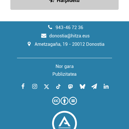
Harpidetu
943-46 72 36
donostia@hitza.eus
Ametzagaña, 19 - 20012 Donostia
Nor gara
Publizitatea