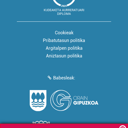
KUDEAKETA AURRERATUARI
DIPLOMA
Cookieak
Pribatutasun politika
Argitalpen politika
Aniztasun politika
Babesleak: