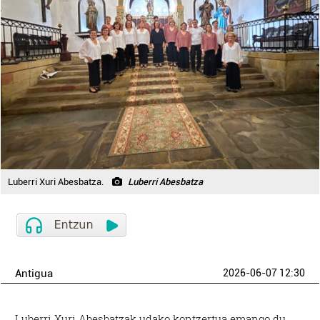
Luberri Xuri Abesbatza.
Luberri Abesbatza
Antigua
2026-06-07 12:30
Luberri Xuri Abesbatzak udako kontzertua emango du