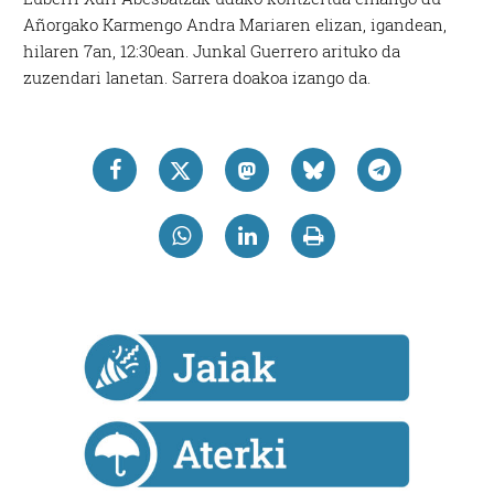
Añorgako Karmengo Andra Mariaren elizan, igandean,
hilaren 7an, 12:30ean. Junkal Guerrero arituko da
zuzendari lanetan. Sarrera doakoa izango da.