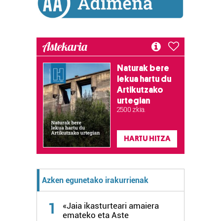
Astekaria
Naturak bere
lekua hartu du
Artikutzako
urtegian
2.500 zkia.
HARTU HITZA
Azken egunetako irakurrienak
1
«Jaia ikasturteari amaiera
emateko eta Aste