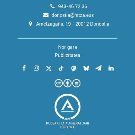
irakurri
943-46 72 36
donostia@hitza.eus
Ametzagaña, 19 - 20012 Donostia
Nor gara
Publizitatea
KUDEAKETA AURRERATUARI
DIPLOMA