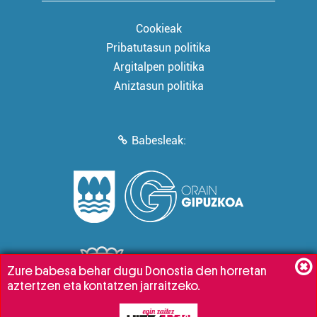
Cookieak
Pribatutasun politika
Argitalpen politika
Aniztasun politika
Babesleak:
Zure babesa behar dugu Donostia den horretan
aztertzen eta kontatzen jarraitzeko.