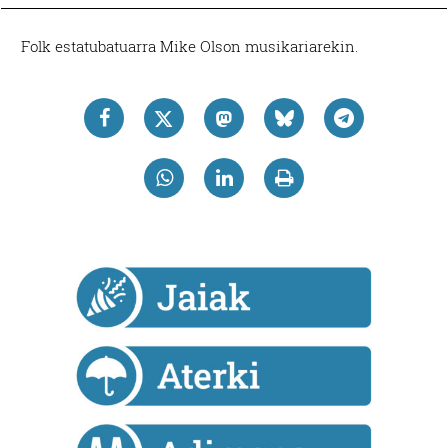
Folk estatubatuarra Mike Olson musikariarekin.