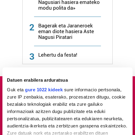
Nagusiari hasiera emateko
modu polita da»
2
Bagerak eta Jaraneroek
eman diote hasiera Aste
Nagusi Piratari
3
Lehertu da festa!
Datuen erabilera arduratsua
Guk eta
gure 1022 kideek
sure informacio pertsonala,
zure IP zenbakia, esaterako, prozesatzen ditugu, cookie
bezalako teknologiak erabiliz eta zure gailuko
informazioak azitzen dugu publizitate eta eduki
pertsonalizatua, publizitatearen eta edukiaren neurketa,
audientzia-ikerketa eta zerbitzuen garapena eskaintzeko.
Zure datuak nork eta zertarako erabiltzen dituen