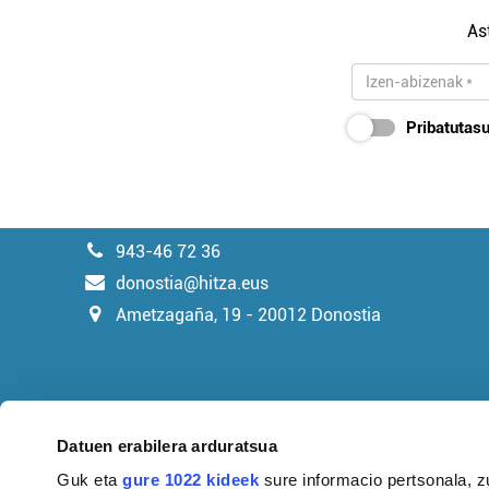
As
Pribatutasu
943-46 72 36
donostia@hitza.eus
Ametzagaña, 19 - 20012 Donostia
Datuen erabilera arduratsua
Guk eta
gure 1022 kideek
sure informacio pertsonala, z