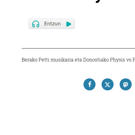
Berako Petti musikaria eta Donostiako Physis vs P