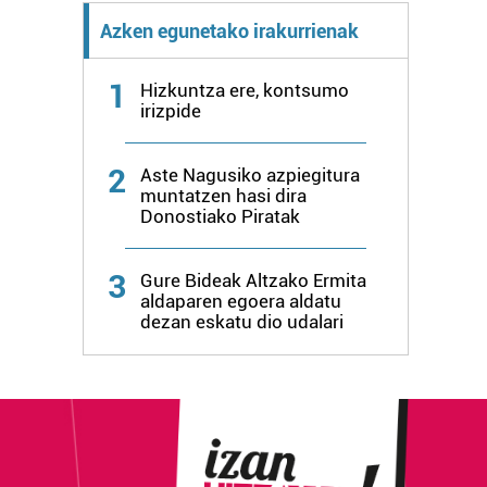
Azken egunetako irakurrienak
1
Hizkuntza ere, kontsumo
irizpide
2
Aste Nagusiko azpiegitura
muntatzen hasi dira
Donostiako Piratak
3
Gure Bideak Altzako Ermita
aldaparen egoera aldatu
dezan eskatu dio udalari