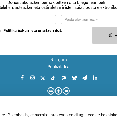
Donostiako azken berriak biltzen ditu bi egunean behin.
telehen, asteazken eta ostiraletan iristen zaizu posta elektroniko
n Politika
irakurri eta onartzen dut.
H
Nor gara
Publizitatea
ure IP zenbakia, esaterako, prozesatzen ditugu, cookie bezalako