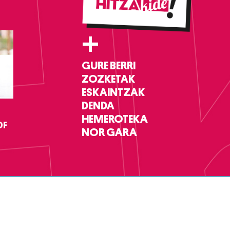
+
GURE BERRI
ZOZKETAK
ESKAINTZAK
DENDA
HEMEROTEKA
DF
NOR GARA