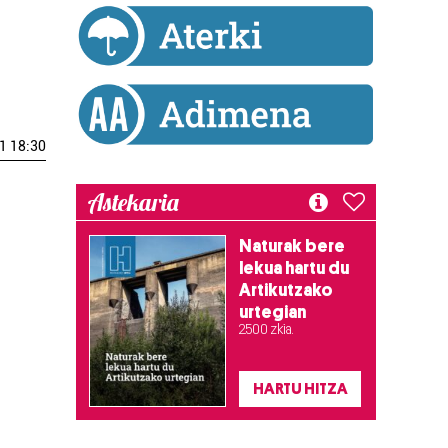
1 18:30
Astekaria
Naturak bere
lekua hartu du
Artikutzako
urtegian
2.500 zkia.
HARTU HITZA