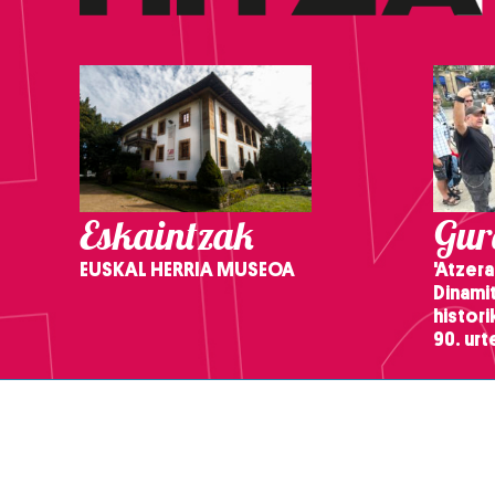
Eskaintzak
Gure
EUSKAL HERRIA MUSEOA
'Atzera
Dinamit
histor
90. ur