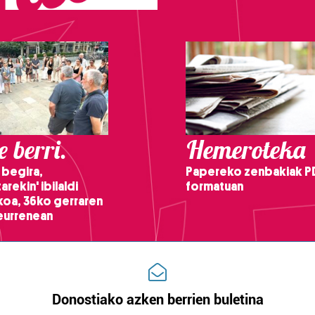
 berri.
Hemeroteka
 begira,
Papereko zenbakiak P
arekin' ibilaldi
formatuan
ikoa, 36ko gerraren
teurrenean
Donostiako azken berrien buletina