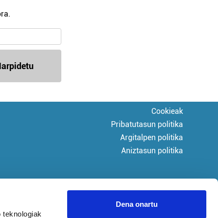
ra.
arpidetu
Cookieak
Pribatutasun politika
Argitalpen politika
Aniztasun politika
Dena onartu
 teknologiak