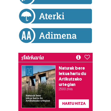
Astekaria
Naturak bere
lekua hartu du
Artikutzako
urtegian
2.500 zkia.
HARTU HITZA