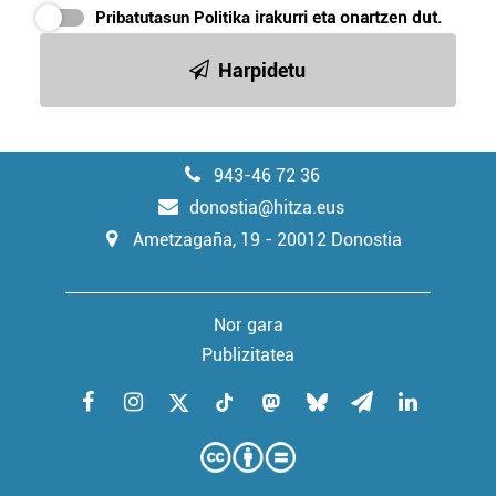
zerbitzuak hobetzeko asmoz, cookie teknologiaz
Pribatutasun Politika
irakurri eta onartzen dut.
baliatzen gara. Ohar hau onartuz gero, teknologia hori
erabiltzeko baimen esplizitua ematen diguzu.
Gehiago
Harpidetu
irakurri
943-46 72 36
donostia@hitza.eus
Ametzagaña, 19 - 20012 Donostia
Nor gara
Publizitatea