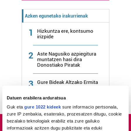
Azken egunetako irakurrienak
1
Hizkuntza ere, kontsumo
irizpide
2
Aste Nagusiko azpiegitura
muntatzen hasi dira
Donostiako Piratak
3
Gure Bideak Altzako Ermita
aldaparen egoera aldatu
dezan eskatu dio udalari
Datuen erabilera arduratsua
Guk eta
gure 1022 kideek
sure informacio pertsonala,
zure IP zenbakia, esaterako, prozesatzen ditugu, cookie
bezalako teknologiak erabiliz eta zure gailuko
informazioak azitzen dugu publizitate eta eduki