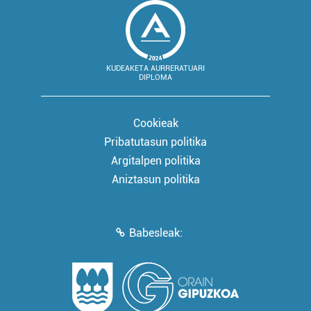
KUDEAKETA AURRERATUARI
DIPLOMA
Cookieak
Pribatutasun politika
Argitalpen politika
Aniztasun politika
Babesleak: