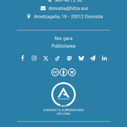
943-46 72 36
irakurri
donostia@hitza.eus
Ametzagaña, 19 - 20012 Donostia
Nor gara
Publizitatea
KUDEAKETA AURRERATUARI
DIPLOMA