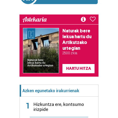
Astekaria
Naturak bere
lekua hartu du
Artikutzako
urtegian
2.500 zkia.
HARTU HITZA
Azken egunetako irakurrienak
1
Hizkuntza ere, kontsumo
irizpide