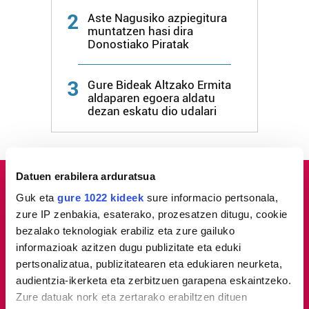
2
Aste Nagusiko azpiegitura
muntatzen hasi dira
Donostiako Piratak
3
Gure Bideak Altzako Ermita
aldaparen egoera aldatu
dezan eskatu dio udalari
Datuen erabilera arduratsua
Guk eta
gure 1022 kideek
sure informacio pertsonala,
zure IP zenbakia, esaterako, prozesatzen ditugu, cookie
bezalako teknologiak erabiliz eta zure gailuko
informazioak azitzen dugu publizitate eta eduki
pertsonalizatua, publizitatearen eta edukiaren neurketa,
audientzia-ikerketa eta zerbitzuen garapena eskaintzeko.
Zure datuak nork eta zertarako erabiltzen dituen