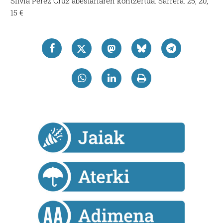
Silvia Perez Cruz abeslariaren kontzertua. Sarrera: 25, 20,
15 €