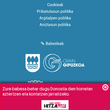
Cookieak
Pribatutasun politika
Argitalpen politika
Aniztasun politika
Babesleak:
Zure babesa behar dugu Donostia den horretan
aztertzen eta kontatzen jarraitzeko.