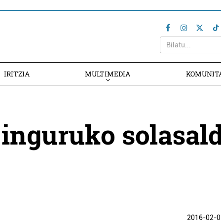
IRITZIA
MULTIMEDIA
KOMUNIT
 inguruko solasald
2016-02-0