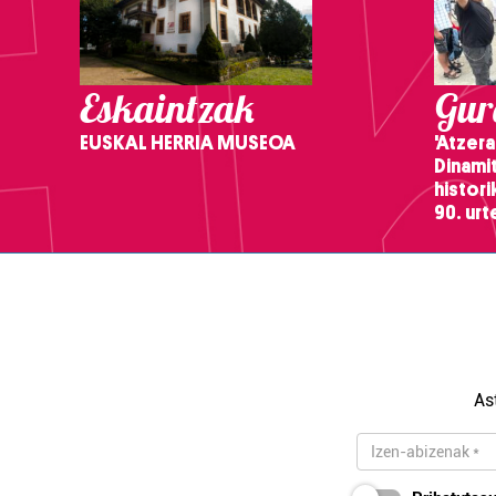
Eskaintzak
Gure
EUSKAL HERRIA MUSEOA
'Atzera
Dinamit
histor
90. ur
As