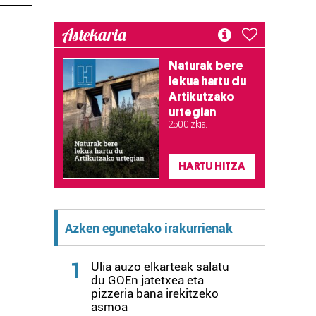
Astekaria
Naturak bere
lekua hartu du
Artikutzako
urtegian
2.500 zkia.
HARTU HITZA
Azken egunetako irakurrienak
1
Ulia auzo elkarteak salatu
du GOEn jatetxea eta
pizzeria bana irekitzeko
asmoa