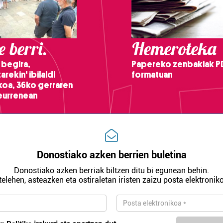
 berri.
Hemeroteka
 begira,
Papereko zenbakiak P
arekin' ibilaldi
formatuan
ikoa, 36ko gerraren
teurrenean
Donostiako azken berrien buletina
Donostiako azken berriak biltzen ditu bi egunean behin.
telehen, asteazken eta ostiraletan iristen zaizu posta elektroniko