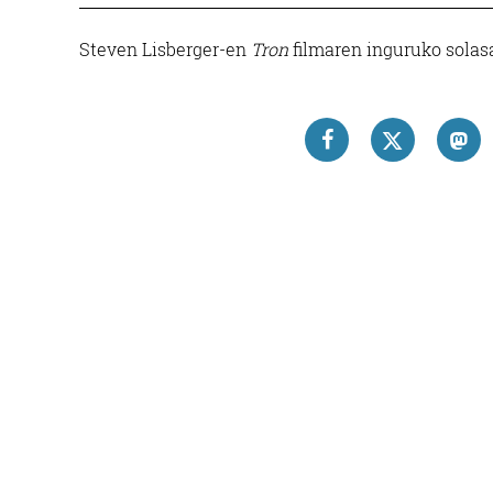
Steven Lisberger-en
Tron
filmaren inguruko solasa