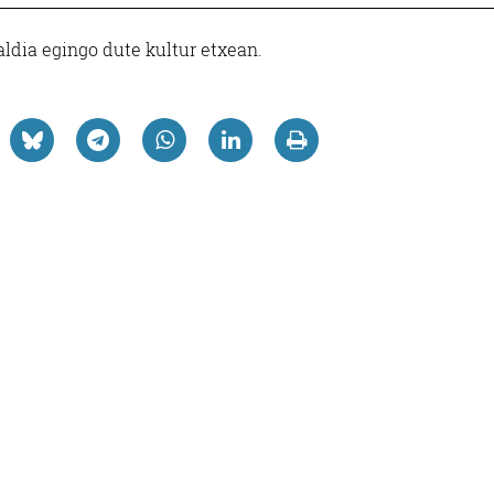
ldia egingo dute kultur etxean.