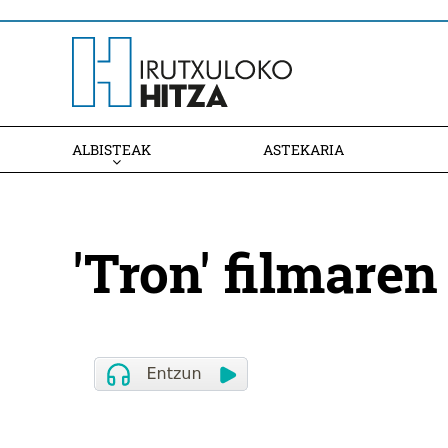
ALBISTEAK
ASTEKARIA
'Tron' filmaren