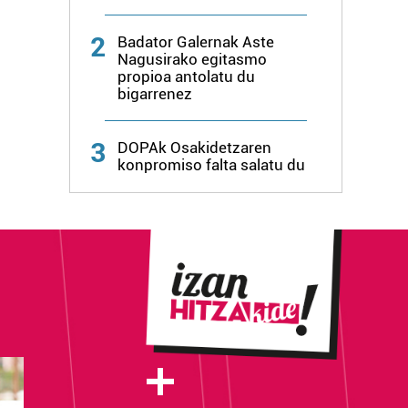
2
Badator Galernak Aste
Nagusirako egitasmo
propioa antolatu du
bigarrenez
3
DOPAk Osakidetzaren
konpromiso falta salatu du
+