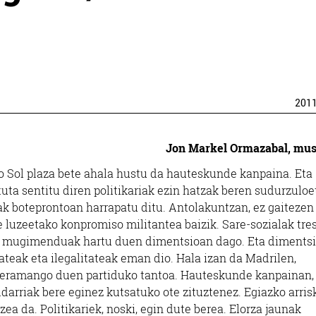
201
Jon Markel Ormazabal, mus
go Sol plaza bete ahala hustu da hauteskunde kanpaina. Eta
uta sentitu diren politikariak ezin hatzak beren sudurzuloe
k boteprontoan harrapatu ditu. Antolakuntzan, ez gaitezen
e luzeetako konpromiso militantea baizik. Sare-sozialak tre
tea mugimenduak hartu duen dimentsioan dago. Eta dimentsi
teak eta ilegalitateak eman dio. Hala izan da Madrilen,
 eramango duen partiduko tantoa. Hauteskunde kanpainan,
arriak bere eginez kutsatuko ote zituztenez. Egiazko arris
 da. Politikariek, noski, egin dute berea. Elorza jaunak