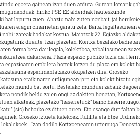
 astindu egoera gainean izan duen ardura. Gurean lotsarik ga
ta mugimenduak: hiriko PSE-EE alderdiak hauteskunde
 bat lapurtu zuen. Ahaztu nahi zuten nonbait, jai herrikoi
en eragin oinarrietan garatu zela. Baita, legaltasunean e
i nahi izateak badakar kostua. Maiatzak 22. Egiazko aldake
okupaturik diraute. Izan plazetan, Kontxa bezalako badieta
aren forma bera da: ilegala, kolektiboa, zabaltasunean zuz
eskuratzea dakarrena. Plaza espazio publiko bizia da. Herri
a espazioaren erabilera horrek lotzen du plaza era kolekti
k askatasuna esperimentatzeko okupatzen dira. Groseko
katasuna eraikinaren erdigunean jarri eta kolektibizatu egi
estelako mundu bat sortu. Bestelako munduei zabalik dagoen
aketa nondik heldu zaien ongi ez dakiten honetan, Kortxoen
dituen alkateak, plazetako “haserretuok” baino haserretuago,
zkatu” (sic) beharko ez dituen arren. Eta esango dut: faltan 
unek, Groseko Iztueta kalekoek, Rufilita eta Etxe Urdinek
e lokalekoek… Izan dadila Kortxoenearen urtemuga Donosti
.