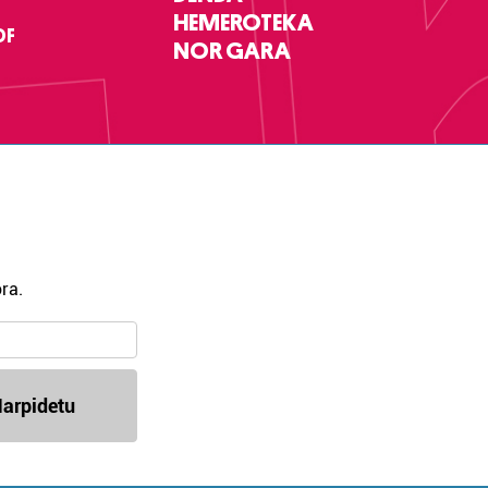
HEMEROTEKA
DF
NOR GARA
ra.
arpidetu