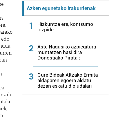
be
Azken egunetako irakurrienak
en
1
Hizkuntza ere, kontsumo
re.
irizpide
tarako
n edo
endua
2
Aste Nagusiko azpiegitura
muntatzen hasi dira
tarren
Donostiako Piratak
boan
n
3
Gure Bideak Altzako Ermita
aldaparen egoera aldatu
dezan eskatu dio udalari
ea
 ez du
botako
oek,
an