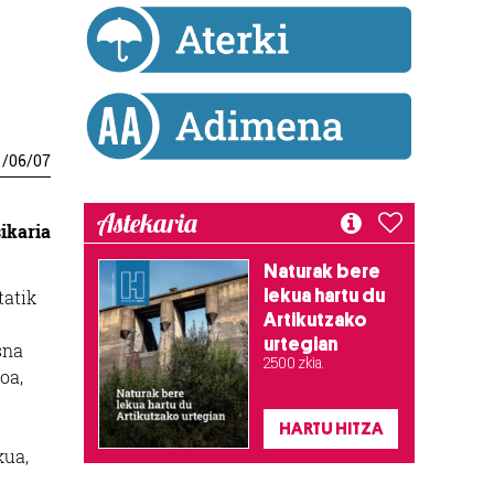
1
/
06
/
07
Astekaria
ikaria
Naturak bere
lekua hartu du
tatik
Artikutzako
urtegian
sna
2.500 zkia.
oa,
HARTU HITZA
kua,