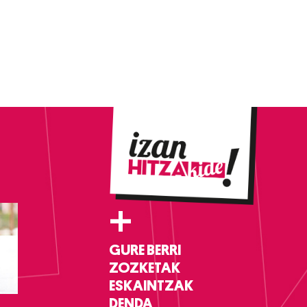
+
GURE BERRI
ZOZKETAK
ESKAINTZAK
DENDA