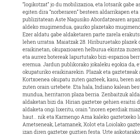
“logikotzat” jo du mobilizazioa, eta lotsarik gabe
egiten dira “norberaren” besteen aldarrikapen e
publizitatean Aste Nagusiko Abordatzearen argazki
aldeko mugimendua, gaurko plazetako mugimenduar
Ezer aldatu gabe aldaketaren parte zarela erakuts
lehen urratsa. Maiatzak 28. Hiriburuetako plazek 
eraikinetan, okupazioaren helburua ekintza zuzen
eta aurrez botereak lapurtutako bizi-espazioa berr
eremua. Jardun publikorako jokaleku egokia da, et
okupaturiko eraikinarekin. Plazak eta gaztetxea
Kortxoenea okupatu zuten gazteek, kasu, beren as
zuten orain urtebete. Eta hala, Indiano kalean b
mundua, herritarron plaza berria. Zenbaitzuk ald
aldaketan bizi da. Hirian gaztetxe gehien eraitsi 
aldaketa ongi lixeritu, orain “inoren eperdiak mia
haut… nik eta Karmengo Ama kaleko gaztetxeko lag
Ametseneak, Letamanek, Xolot eta Loiolako gazt
izan diren gaztetxe guztien festa. Urte askotarako