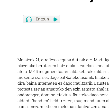
Maiatzak 21, erreflexio eguna dut nik ere. Madril
plazetako herritarren hatz erakuslearekin seinalat
atera. M-15 mugimenduaren aldaketarako aldarria
inuxente izan, ez dago bat-batekotasunik, hilabet
dira, baina Interneten ez dago iraultzarik. Ezus
protesta zertan amaituko den ezin asmatu ahal iza
ondorengoa, domino-efektua. Ikusteko dago nork
alderdi “handien” beldur ziren, mugimenduaren ald
baina, meza-medioen melodian dantzatzen amaitzea