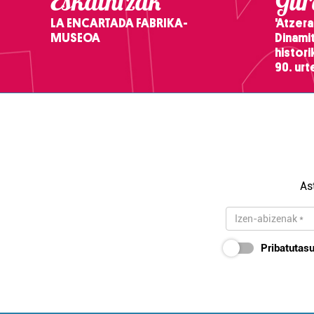
Eskaintzak
Gure
LA ENCARTADA FABRIKA-
'Atzera
MUSEOA
Dinamit
histor
90. ur
As
Pribatutasu