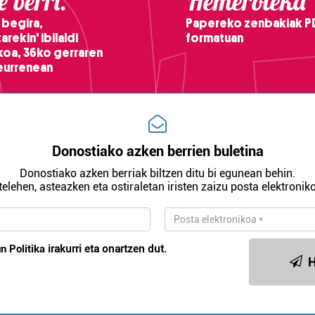
 berri.
Hemeroteka
 begira,
Papereko zenbakiak P
arekin' ibilaldi
formatuan
ikoa, 36ko gerraren
teurrenean
Donostiako azken berrien buletina
Donostiako azken berriak biltzen ditu bi egunean behin.
telehen, asteazken eta ostiraletan iristen zaizu posta elektroniko
n Politika
irakurri eta onartzen dut.
H