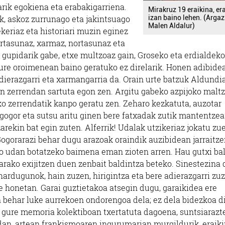
arik egokiena eta erabakigarriena.
Mirakruz 19 eraikina, era
izan baino lehen. (Argaz
k, askoz zurrunago eta jakintsuago
Malen Aldalur)
keriaz eta historiari muzin eginez
dertasunaz, xarmaz, nortasunaz eta
 gupidarik gabe, etxe multzoaz gain, Groseko eta erdialdeko
 gure oroimenean baino geratuko ez direlarik. Honen adibide
ierazgarri eta xarmangarria da. Orain urte batzuk Aldundi
 zerrendan sartuta egon zen. Argitu gabeko azpijoko maltz
eko zerrendatik kanpo geratu zen. Zeharo kezkatuta, auzotar
gogor eta sutsu aritu ginen bere fatxadak zutik mantentze
rekin bat egin zuten. Alferrik! Udalak utzikeriaz jokatu zue
 Gogorarazi behar dugu arazoak oraindik auzibidean jarraitz
ko udan botatzeko baimena eman zioten arren. Hau gutxi bali
arako exijitzen duen zenbait baldintza beteko. Sinestezina 
ihardugunok, hain zuzen, hirigintza eta bere adierazgarri zu
e honetan. Garai guztietakoa atsegin dugu, garaikidea ere
n behar luke aurrekoen ondorengoa dela; ez dela bidezkoa d
a, gure memoria kolektiboan txertatuta dagoena, suntsiarazte
an, artean frankismoaren ingurumarian murgildurik, eraik