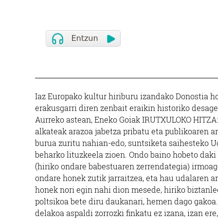
Iaz Europako kultur hiriburu izandako Donostia h
erakusgarri diren zenbait eraikin historiko desage
Aurreko astean, Eneko Goiak IRUTXULOKO HITZAri 
alkateak arazoa jabetza pribatu eta publikoaren a
burua zuritu nahian-edo, suntsiketa saihesteko Ud
beharko lituzkeela zioen. Ondo baino hobeto daki
(hiriko ondare babestuaren zerrendategia) irmoag
ondare honek zutik jarraitzea, eta hau udalaren a
honek nori egin nahi dion mesede, hiriko biztanl
poltsikoa bete diru daukanari, hemen dago gakoa
delakoa aspaldi zorrozki finkatu ez izana, izan ere