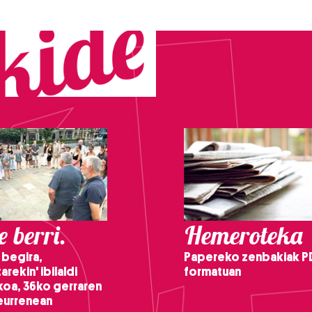
 berri.
Hemeroteka
 begira,
Papereko zenbakiak P
arekin' ibilaldi
formatuan
ikoa, 36ko gerraren
teurrenean