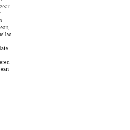
zeari
r
na
nean,
Bellas
i
date
r
zeren
eari