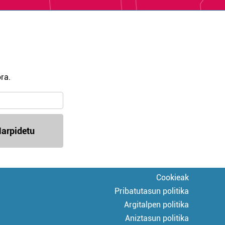
ra.
arpidetu
Cookieak
Pribatutasun politika
Argitalpen politika
Aniztasun politika