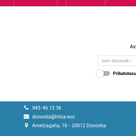
As
Pribatutasu
943-46 72 36
donostia@hitza.eus
Ametzagaña, 19 - 20012 Donostia