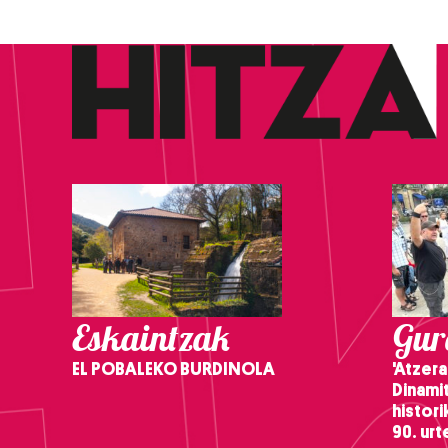
Eskaintzak
Gure
EL POBALEKO BURDINOLA
'Atzera
Dinamit
histor
90. ur