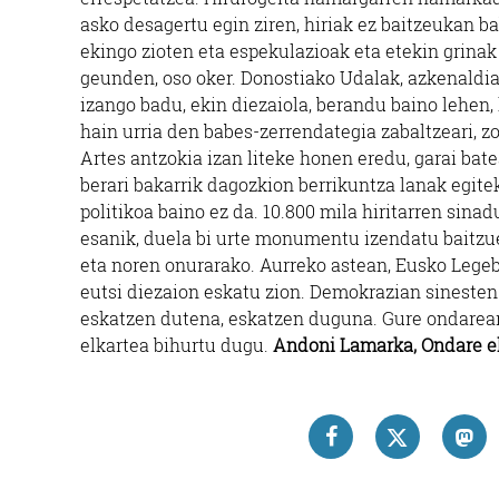
asko desagertu egin ziren, hiriak ez baitzeukan b
ekingo zioten eta espekulazioak eta etekin grinak
geunden, oso oker. Donostiako Udalak, azkenaldia
izango badu, ekin diezaiola, berandu baino lehen, 
hain urria den babes-zerrendategia zabaltzeari, z
Artes antzokia izan liteke honen eredu, garai bat
berari bakarrik dagozkion berrikuntza lanak egite
politikoa baino ez da. 10.800 mila hiritarren sin
esanik, duela bi urte monumentu izendatu baitzue
eta noren onurarako. Aurreko astean, Eusko Lege
eutsi diezaion eskatu zion. Demokrazian sinesten 
eskatzen dutena, eskatzen duguna. Gure ondarear
elkartea bihurtu dugu.
Andoni Lamarka, Ondare e