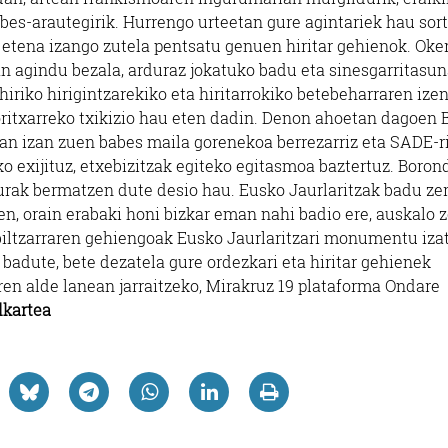
abes-arautegirik. Hurrengo urteetan gure agintariek hau sort
 etena izango zutela pentsatu genuen hiritar gehienok. Oke
n agindu bezala, arduraz jokatuko badu eta sinesgarritasu
hiriko hirigintzarekiko eta hiritarrokiko betebeharraren ize
oritxarreko txikizio hau eten dadin. Denon ahoetan dagoen 
ean izan zuen babes maila gorenekoa berrezarriz eta SADE-r
ko exijituz, etxebizitzak egiteko egitasmoa baztertuz. Boron
adurak bermatzen dute desio hau. Eusko Jaurlaritzak badu ze
n, orain erabaki honi bizkar eman nahi badio ere, auskalo 
biltzarraren gehiengoak Eusko Jaurlaritzari monumentu izat
badute, bete dezatela gure ordezkari eta hiritar gehienek
en alde lanean jarraitzeko, Mirakruz 19 plataforma Ondare
lkartea