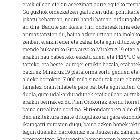
eraikigileen etekin aseezinari aurre egiteko tresn
Gu guztiok ordezkatzen gaituzten udal-politikarie
jokatu beharrean, neurri handi batean, arduragabe
ari dira. Badute zer ikasia. Hiri-ondareak hiria e
arimaz janzten du, baina azken urtean eta inolako
zenbait eraikin eder eta zahar bota egin dituzte,
mende bukaerako Gros auzoko Mirakruz 19 etxe ad
eraikin hau babesteko eskatu zuen, eta PEPPUC-en
tarteko, eta beste laurogei eraikin bezala, erabat
batzuek Mirakruz 19 plataforma sortu genuen eta 
aldeko borrokan. 7.000 mila sinadurak gure ekintza
tamalez, orain hilabete pare bat bota egin zuten.
duela, gure udal-arduradunek eraikigileari aurre
eraikin berriak ez du Plan Orokorrak eremu horret
baina errealitate gordina. Hiri-ondarearen alde d
den arkitektura maite ditugulako ari gara ekinbid
ikaragarri miresten dugu, baina azken honek jaki
lagun duelako, harrokeriaz eta itsukeriaz, zaharr
errespetatzea. Hirurogeita hamargarren hamarkad