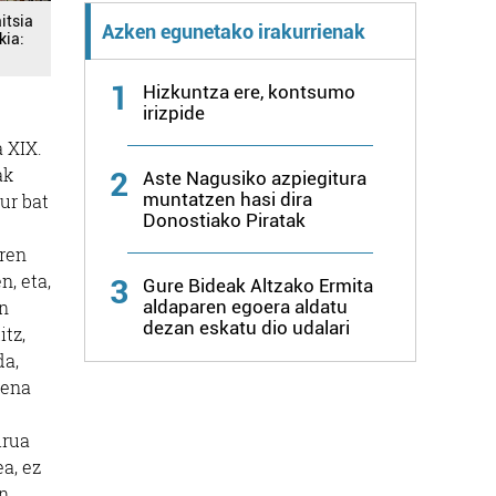
itsia
Azken egunetako irakurrienak
kia:
1
Hizkuntza ere, kontsumo
irizpide
a XIX.
ak
2
Aste Nagusiko azpiegitura
muntatzen hasi dira
ur bat
Donostiako Piratak
aren
n, eta,
3
Gure Bideak Altzako Ermita
aldaparen egoera aldatu
en
dezan eskatu dio udalari
tz,
da,
zena
irua
a, ez
in