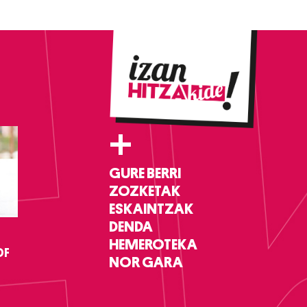
+
GURE BERRI
ZOZKETAK
ESKAINTZAK
DENDA
HEMEROTEKA
DF
NOR GARA