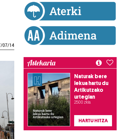
7
/
07
/
14
Astekaria
Naturak bere
lekua hartu du
Artikutzako
urtegian
2.500 zkia.
HARTU HITZA