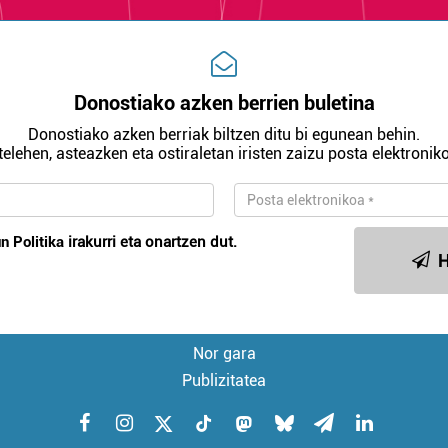
Donostiako azken berrien buletina
Donostiako azken berriak biltzen ditu bi egunean behin.
telehen, asteazken eta ostiraletan iristen zaizu posta elektroniko
n Politika
irakurri eta onartzen dut.
H
Nor gara
Publizitatea