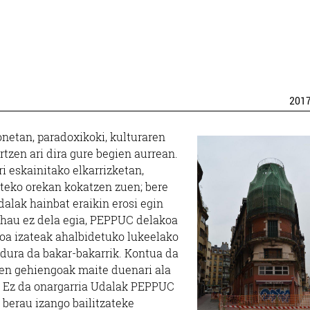
201
onetan, paradoxikoki, kulturaren
rtzen ari dira gure begien aurrean.
eskainitako elkarrizketan,
rteko orekan kokatzen zuen; bere
alak hainbat eraikin erosi egin
 hau ez dela egia, PEPPUC delakoa
oa izateak ahalbidetuko lukeelako
rdura da bakar-bakarrik. Kontua da
een gehiengoak maite duenari ala
. Ez da onargarria Udalak PEPPUC
, berau izango bailitzateke