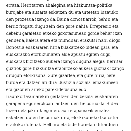
erraza. Herritarren ahalegina eta hizkuntza-politika
burujabe eta ausarta eskatzen du eta urteetan luzatuko
den prozesua izango da. Baina donostiarrok, behin eta
berriz frogatu dugu zein den gure nahia. Errepresio eta
debeku garaietan etxeko goxotasunean gorde behar izan
genuena, kalera atera eta munduari erakutsi nahi diogu.
Donostia euskararen hiria bilakatzeko bidean gara, eta
euskarazko etorkizunaren alde apustu egiten dugu;
euskaraz bizitzeko aukera izango duguna alegia; herritar
guztiok gure hizkuntza erabiltzeko aukera guztiak izango
ditugun etorkizuna. Gure gizartea, eta gure hiria, bere
burua eraldatzen ari dira. Justizia soziala, emakumeen
eta gizonen arteko parekidetasuna edo
iraunkortasunarekin gertatzen den bezala, euskararen
garapena egunerokoan lantzen den helburua da. Bidea
luzea dela jakinik egunero aurrerapausoak ematea
eskatzen duten helburuak dira, etorkizuneko Donostia
eraikiko dutenak. Helburu eta bide horietan diharduen