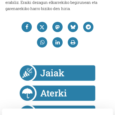
erabiliz. Eraiki dezagun elkarrekiko begirunean eta
garenarekiko harro biziko den hiria.