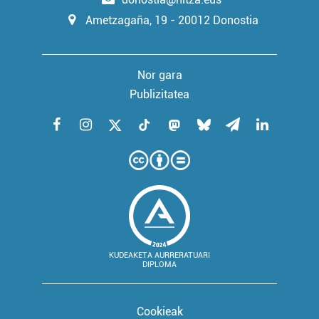
Ametzagaña, 19 - 20012 Donostia
Nor gara
Publizitatea
KUDEAKETA AURRERATUARI
DIPLOMA
Cookieak