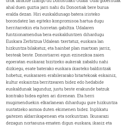
orok lankide izango du Donostiako Udala. Udal gobernuak
ahal duen guztia jarri nahi du Donostiak bere burua
eralda dezan. Hiri euskaldunago batera iristeko
borondatez lan egiteko konpromisoa hartua dugu
herritarrekin eta horretan gabiltza. Udalaren
funtzionamendua bera euskalduntzen dihardugu
Euskara Zerbitzua Udalean txertatuz, euskara lan
hizkuntza bilakatuz, eta hainbat plan martxan jarriz,
besteak beste. Donostiarrei egun ezinezkoa zaien
egoeratan euskaraz bizitzeko aukerak zabaldu nahi
dizkiegu, esate baterako euskara ikasteko baldintzak
hobetuz, euskararen erabilerarako bitartekoak eskainiz,
kultur eskaintza berritzearen bidez edo hedabide
euskaldunak lagunduz, justu beste erakunde batzuk
kontrako bidea egiten ari direnean. Eta herri
mugimenduekin elkarlanean dihardugu gure hizkuntza
sustatzeko asmoa duten ekimenen bidez. Inplikatu
gaitezen aldarrikapenean eta sorkuntzan. Ikusarazi
dezagun nortasuna ematen digun euskara; ikasiz eta