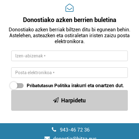
Donostiako azken berrien buletina
Donostiako azken berriak biltzen ditu bi egunean behin.
Astelehen, asteazken eta ostiraletan iristen zaizu posta
elektronikora.
Pribatutasun Politika
irakurri eta onartzen dut.
Harpidetu
943-46 72 36
donostia@hitza.eus