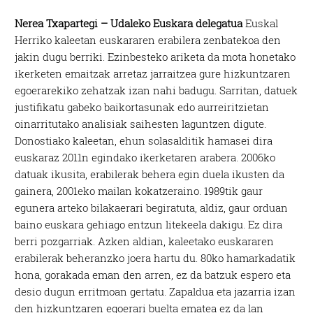
Nerea Txapartegi – Udaleko Euskara delegatua
Euskal
Herriko kaleetan euskararen erabilera zenbatekoa den
jakin dugu berriki. Ezinbesteko ariketa da mota honetako
ikerketen emaitzak arretaz jarraitzea gure hizkuntzaren
egoerarekiko zehatzak izan nahi badugu. Sarritan, datuek
justifikatu gabeko baikortasunak edo aurreiritzietan
oinarritutako analisiak saihesten laguntzen digute.
Donostiako kaleetan, ehun solasalditik hamasei dira
euskaraz 2011n egindako ikerketaren arabera. 2006ko
datuak ikusita, erabilerak behera egin duela ikusten da
gainera, 2001eko mailan kokatzeraino. 1989tik gaur
egunera arteko bilakaerari begiratuta, aldiz, gaur orduan
baino euskara gehiago entzun litekeela dakigu. Ez dira
berri pozgarriak. Azken aldian, kaleetako euskararen
erabilerak beheranzko joera hartu du. 80ko hamarkadatik
hona, gorakada eman den arren, ez da batzuk espero eta
desio dugun erritmoan gertatu. Zapaldua eta jazarria izan
den hizkuntzaren egoerari buelta ematea ez da lan