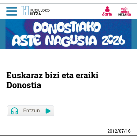
Sartu
Euskaraz bizi eta eraiki
Donostia
2012
/
07
/
16