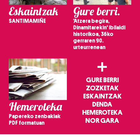
Eskaintzak
Gure berri.
datuen atalean. Edozein unetan alda edo ken dezakezu
zure baimena Cookieen adierazpenean.
SANTIMAMIÑE
'Atzera begira,
Dinamitarekin' ibilaldi
Webgune honek cookie propioak eta hirugarrenen cookie-
historikoa, 36ko
fitxategiak erabiltzen ditu. Zure esperientzia eta
gerraren 90.
zerbitzuak hobetzeko asmoz, cookie teknologiaz
urteurrenean
baliatzen gara. Ohar hau onartuz gero, teknologia hori
+
erabiltzeko baimen esplizitua ematen diguzu.
Gehiago
irakurri
GURE BERRI
ZOZKETAK
ESKAINTZAK
Hemeroteka
DENDA
HEMEROTEKA
Papereko zenbakiak
NOR GARA
PDF formatuan