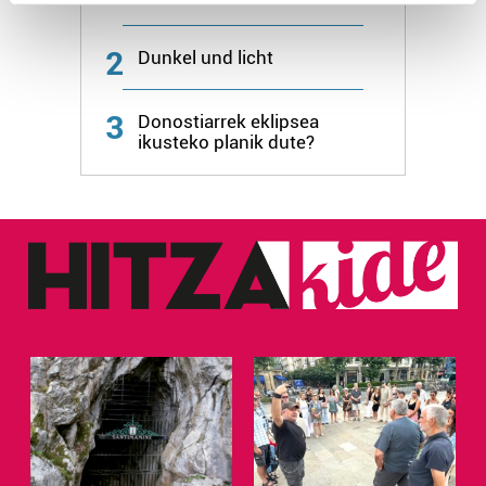
Find out more about how your personal data is processed
and set your preferences in the
details section
.
2
Dunkel und licht
Guk eta gure bazkideek zure datu pertsonalak
3
prozesatzen ditugu, zure IP zenbakia, besteak beste,
Donostiarrek eklipsea
ikusteko planik dute?
teknologia erabiliz, cookieak adibidez, iragarki eta eduki
pertsonalizatuak eskaintzeko, iragarkiak eta edukia
neurtzeko, jendeari buruzko informazioa biltzeko eta
produktuak garatzeko. Zure datuak nork eta zertarako
erabiltzen dituen hauta dezakezu.
Bazkide batzuek ez dizute baimenik eskatzen, eta beren
interes komertzial legitimoetan babesten dira. Ikusi gure
bazkideen zerrenda, beren ustez zein helburutarako
duten interes legitimoa eta horren aurka nola egin
dezakezun ikusteko.
Lortu zure datu pertsonalak prozesatzeko moduari
buruzko informazio gehiago eta ezarri zure lehentasunak