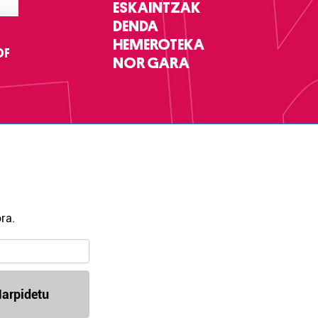
ESKAINTZAK
DENDA
HEMEROTEKA
DF
NOR GARA
ra.
arpidetu