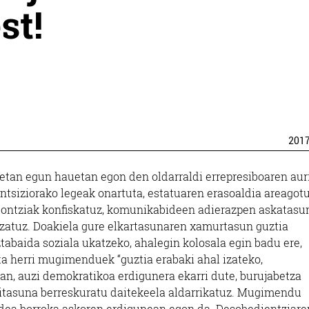
st!
201
lanetan egun hauetan egon den oldarraldi errepresiboaren au
ntsiziorako legeak onartuta, estatuaren erasoaldia areagot
stontziak konfiskatuz, komunikabideen adierazpen askatasu
izatuz. Doakiela gure elkartasunaren xamurtasun guztia
tabaida soziala ukatzeko, ahalegin kolosala egin badu ere,
a herri mugimenduek “guztia erabaki ahal izateko,
an, auzi demokratikoa erdigunera ekarri dute, burujabetza
aitasuna berreskuratu daitekeela aldarrikatuz. Mugimendu
bidea borroka askoren erdigunean egon da. Desobedientziare