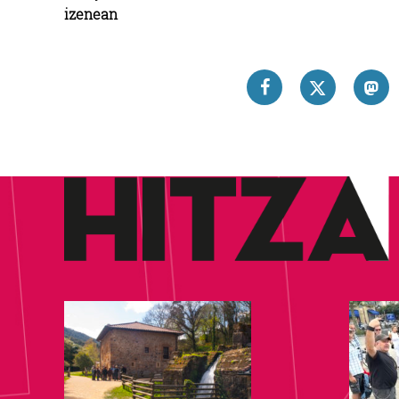
izenean