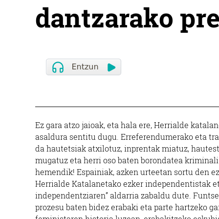
dantzarako pre
Ez gara atzo jaioak, eta hala ere, Herrialde kata
asaldura sentitu dugu. Erreferendumerako eta tra
da hautetsiak atxilotuz, inprentak miatuz, haute
mugatuz eta herri oso baten borondatea kriminal
hemendik! Espainiak, azken urteetan sortu den ez
Herrialde Katalanetako ezker independentistak et
independentziaren” aldarria zabaldu dute. Funtse
prozesu baten bidez erabaki eta parte hartzeko g
feministaren historia luzean, erabakitzeko esku