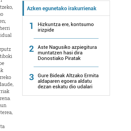
tzeko,
Azken egunetako irakurrienak
go
en;
1
Hizkuntza ere, kontsumo
herri
irizpide
bidual
2
Aste Nagusiko azpiegitura
orputz
muntatzen hasi dira
tiboki
Donostiako Piratak
abe
ak
3
Gure Bideak Altzako Ermita
urreko
aldaparen egoera aldatu
 daude,
dezan eskatu dio udalari
rriak
irena.
gun
terea,
uta