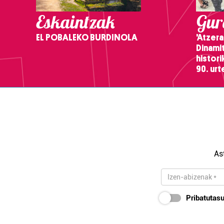
Eskaintzak
Gure
EL POBALEKO BURDINOLA
'Atzera
Dinamit
histor
90. ur
As
Pribatutasu