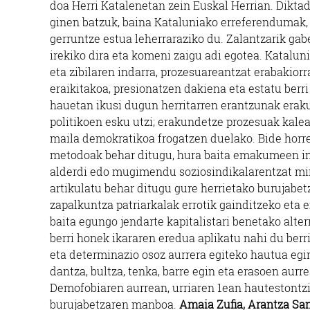
doa Herri Katalenetan zein Euskal Herrian. Dikta
ginen batzuk, baina Kataluniako erreferendumak, 
gerruntze estua leherraraziko du. Zalantzarik gabe
irekiko dira eta komeni zaigu adi egotea. Katalun
eta zibilaren indarra, prozesuareantzat erabakio
eraikitakoa, presionatzen dakiena eta estatu berr
hauetan ikusi dugun herritarren erantzunak eraku
politikoen esku utzi; erakundetze prozesuak kalea
maila demokratikoa frogatzen duelako. Bide horr
metodoak behar ditugu, hura baita emakumeen int
alderdi edo mugimendu soziosindikalarentzat min
artikulatu behar ditugu gure herrietako burujabetz
zapalkuntza patriarkalak errotik gainditzeko et
baita egungo jendarte kapitalistari benetako alte
berri honek ikararen eredua aplikatu nahi du berr
eta determinazio osoz aurrera egiteko hautua egin
dantza, bultza, tenka, barre egin eta erasoen aurr
Demofobiaren aurrean, urriaren 1ean hautestontzi
burujabetzaren manboa.
Amaia Zufia, Arantza San