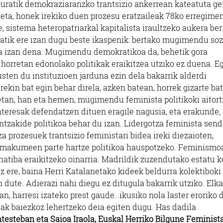
duratik demokraziaranzko trantsizio ankerrean kateatuta ge
eta, honek irekiko duen prozesu eratzaileak 78ko erregime
, sistema heteropatriarkal kapitalista iraultzeko aukera ber
iatik ere izan dugu beste ikaspenik: bertako mugimendu soz
rra izan dena. Mugimendu demokratikoa da, behetik gora
i horretan edonolako politikak eraikitzea utziko ez duena. E
sten du instituzioen jarduna ezin dela bakarrik alderdi
rekin bat egin behar direla, azken batean, horrek gizarte ba
etan, han eta hemen, mugimendu feminista politikoki aitor
eresak defendatzen dituen eragile nagusia, eta erakunde,
tzakide politikoa behar du izan. Lidergotza feminista sen
a prozesuek trantsizio feministari bidea ireki diezaioten,
a emakumeen parte hartze politikoa hauspotzeko. Feminismo
rnatiba eraikitzeko oinarria. Madrildik zuzendutako estatu k
iz ere, baina Herri Katalanetako kideek beldurra kolektiboki
 dute. Adierazi nahi diegu ez ditugula bakarrik utziko. Elka
ean, harresi izateko prest gaude…ikusiko nola laster eroriko 
ak baiezkoz lehertzeko deia egiten dugu. Has dadila
testeban eta Saioa Iraola, Euskal Herriko Bilgune Feminist