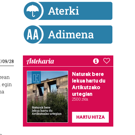
Astekaria
7
/
09
/
28
Naturak bere
rrean
lekua hartu du
u egin
Artikutzako
na
urtegian
2.500 zkia.
HARTU HITZA
n