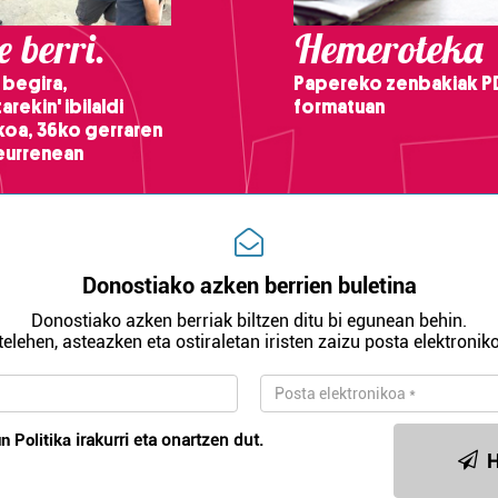
 berri.
Hemeroteka
 begira,
Papereko zenbakiak P
arekin' ibilaldi
formatuan
ikoa, 36ko gerraren
teurrenean
Donostiako azken berrien buletina
Donostiako azken berriak biltzen ditu bi egunean behin.
telehen, asteazken eta ostiraletan iristen zaizu posta elektroniko
n Politika
irakurri eta onartzen dut.
H