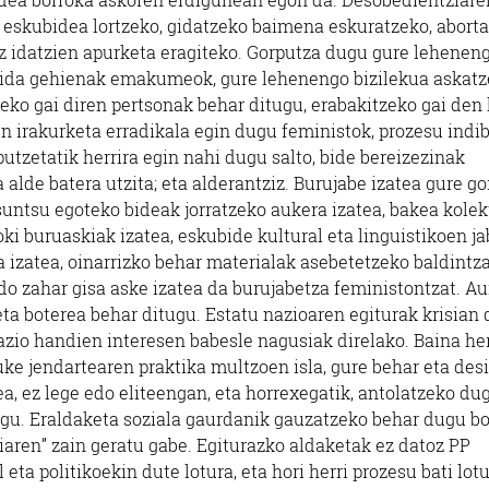
eskubidea lortzeko, gidatzeko baimena eskuratzeko, aborta
ez idatzien apurketa eragiteko. Gorputza dugu gure lehenen
artida gehienak emakumeok, gure lehenengo bizilekua askatz
zeko gai diren pertsonak behar ditugu, erabakitzeko gai den 
en irakurketa erradikala egin dugu feministok, prozesu indi
utzetatik herrira egin nahi dugu salto, bide bereizezinak
 alde batera utzita; eta alderantziz. Burujabe izatea gure g
untsu egoteko bideak jorratzeko aukera izatea, bakea kolek
oki buruaskiak izatea, eskubide kultural eta linguistikoen j
a izatea, oinarrizko behar materialak asebetetzeko baldintz
edo zahar gisa aske izatea da burujabetza feministontzat. A
eta boterea behar ditugu. Estatu nazioaren egiturak krisian
azio handien interesen babesle nagusiak direlako. Baina he
luke jendartearen praktika multzoen isla, gure behar eta des
ea, ez lege edo eliteengan, eta horrexegatik, antolatzeko du
u. Eraldaketa soziala gaurdanik gauzatzeko behar dugu bo
diaren” zain geratu gabe. Egiturazko aldaketak ez datoz PP
ta politikoekin dute lotura, eta hori herri prozesu bati lot