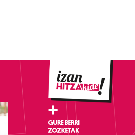
+
GURE BERRI
ZOZKETAK