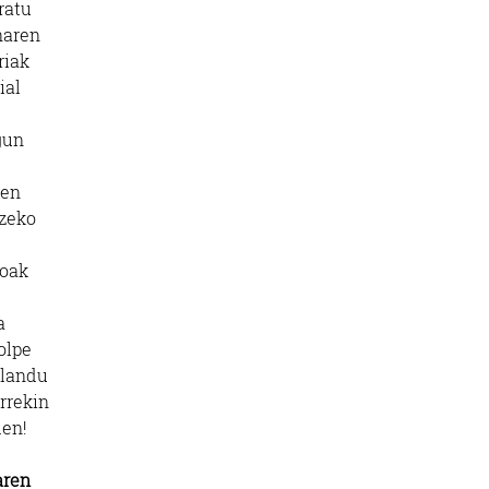
ratu
naren
riak
ial
gun
ten
tzeko
doak
a
olpe
 landu
rrekin
den!
aren