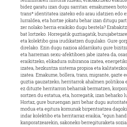
bidez garatu izan dugu sarritan: emakumeen boto 
trans* identitatea izateko edo arau idatzien edo 
lurraldea, eta hortxe jokatu behar izan ditugu p
zer nolako herria eraikiko dugu bestela? Erabakit
bat lortzeko. Horregatik guztiagatik, burujabetzar
eta kolektibo gisa irudikatzen dugulako. Gure gorp
direlako. Ezin dugu nazioa aldarrikatu gure bizitza
eta harreman sexu-afektiboen jabe izatea da, osas
eraikitzeko, elikadura subiranoa izatea, energetik
izatea, hezkuntza sistema propioa eta kalitatezko
izatea. Emakume, bollera, trans, migrante, gazte 
guztia gauzatzeko, herritarrok ahalmen politikoa 
ez dituzte herritarron beharrak bermatzen, korpor
sortzen du estatua, eta, horregatik, izan beharko 
Hortaz, gure buruengan jarri behar dugu autoritat
modua eta egitura komunak birpentsatzea dagokig
indar kolektibo eta herritarraz eraikia, “egun han
kanporatzearekin, sakoneko berregituraketa sozial e