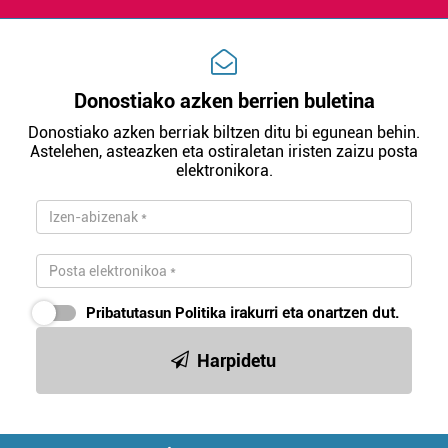
irakurri
Donostiako azken berrien buletina
Donostiako azken berriak biltzen ditu bi egunean behin.
Astelehen, asteazken eta ostiraletan iristen zaizu posta
elektronikora.
Pribatutasun Politika
irakurri eta onartzen dut.
Harpidetu