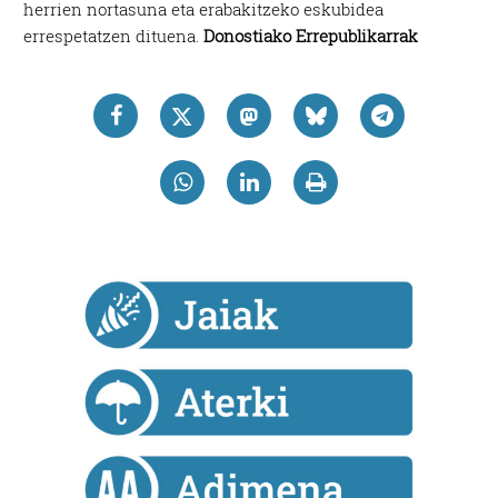
herrien nortasuna eta erabakitzeko eskubidea
errespetatzen dituena.
Donostiako Errepublikarrak