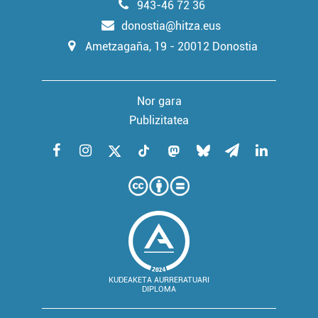
943-46 72 36
donostia@hitza.eus
Ametzagaña, 19 - 20012 Donostia
Nor gara
Publizitatea
KUDEAKETA AURRERATUARI
DIPLOMA