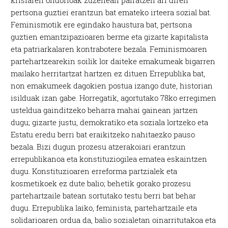
krisiaren ondorioak zuzenean pairatzen ari diren
pertsona guztiei erantzun bat emateko irteera sozial bat.
Feminismotik ere egindako haustura bat, pertsona
guztien emantzipazioaren berme eta gizarte kapitalista
eta patriarkalaren kontrabotere bezala. Feminismoaren
partehartzearekin soilik lor daiteke emakumeak bigarren
mailako herritartzat hartzen ez dituen Errepublika bat,
non emakumeek dagokien postua izango dute, historian
isilduak izan gabe. Horregatik, agortutako 78ko erregimen
usteldua gainditzeko beharra mahai gainean jartzen
dugu; gizarte justu, demokratiko eta soziala lortzeko eta
Estatu eredu berri bat eraikitzeko nahitaezko pauso
bezala. Bizi dugun prozesu atzerakoiari erantzun
errepublikanoa eta konstituziogilea ematea eskaintzen
dugu. Konstituzioaren erreforma partzialek eta
kosmetikoek ez dute balio; behetik gorako prozesu
partehartzaile batean sortutako testu berri bat behar
dugu. Errepublika laiko, feminista, partehartzaile eta
solidarioaren ordua da, balio sozialetan oinarritutakoa eta