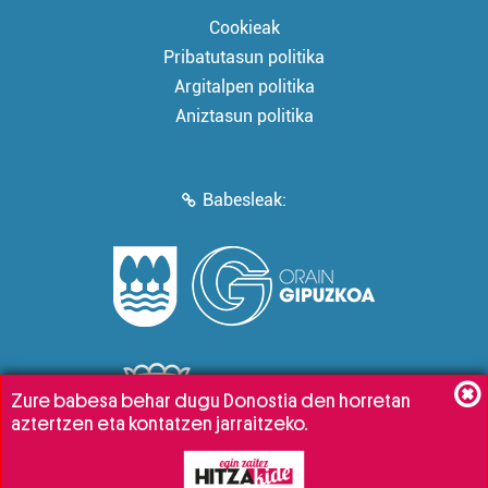
Cookieak
Pribatutasun politika
Argitalpen politika
Aniztasun politika
Babesleak:
Zure babesa behar dugu Donostia den horretan
aztertzen eta kontatzen jarraitzeko.