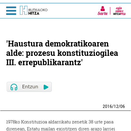
Sartu
'Haustura demokratikoaren
alde: prozesu konstituziogilea
III. errepublikarantz'
2016
/
12
/
06
1978ko Konstituzioa aldarrikatu zenetik 38 urte pasa
direnean, Estatu mailan existitzen diren arazo larriei