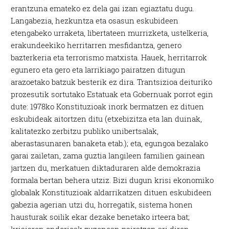
erantzuna emateko ez dela gai izan egiaztatu dugu.
Langabezia, hezkuntza eta osasun eskubideen
etengabeko urraketa, libertateen murrizketa, ustelkeria,
erakundeekiko herritarren mesfidantza, genero
bazterkeria eta terrorismo matxista. Hauek, herritarrok
egunero eta gero eta larrikiago pairatzen ditugun
arazoetako batzuk besterik ez dira. Trantsizioa deituriko
prozesutik sortutako Estatuak eta Gobernuak porrot egin
dute: 1978ko Konstituzioak inork bermatzen ez dituen
eskubideak aitortzen ditu (etxebizitza eta lan duinak,
kalitatezko zerbitzu publiko unibertsalak,
aberastasunaren banaketa etab.); eta, egungoa bezalako
garai zailetan, zama guztia langileen familien gainean
jartzen du, merkatuen diktaduraren alde demokrazia
formala bertan behera utziz. Bizi dugun krisi ekonomiko
globalak Konstituzioak aldarrikatzen dituen eskubideen
gabezia agerian utzi du, horregatik, sistema honen
hausturak soilik ekar dezake benetako irteera bat;