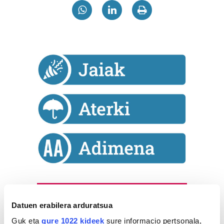
Astekaria
Datuen erabilera arduratsua
Naturak bere
Guk eta
gure 1022 kideek
sure informacio pertsonala,