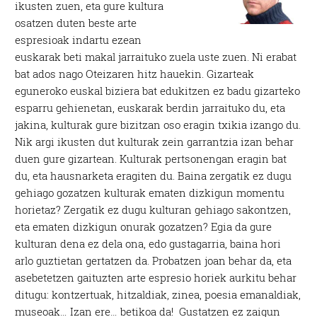
ikusten zuen, eta gure kultura
osatzen duten beste arte
espresioak indartu ezean
euskarak beti makal jarraituko zuela uste zuen. Ni erabat
bat ados nago Oteizaren hitz hauekin. Gizarteak
eguneroko euskal biziera bat edukitzen ez badu gizarteko
esparru gehienetan, euskarak berdin jarraituko du, eta
jakina, kulturak gure bizitzan oso eragin txikia izango du.
Nik argi ikusten dut kulturak zein garrantzia izan behar
duen gure gizartean. Kulturak pertsonengan eragin bat
du, eta hausnarketa eragiten du. Baina zergatik ez dugu
gehiago gozatzen kulturak ematen dizkigun momentu
horietaz? Zergatik ez dugu kulturan gehiago sakontzen,
eta ematen dizkigun onurak gozatzen? Egia da gure
kulturan dena ez dela ona, edo gustagarria, baina hori
arlo guztietan gertatzen da. Probatzen joan behar da, eta
asebetetzen gaituzten arte espresio horiek aurkitu behar
ditugu: kontzertuak, hitzaldiak, zinea, poesia emanaldiak,
museoak… Izan ere… betikoa da! Gustatzen ez zaigun