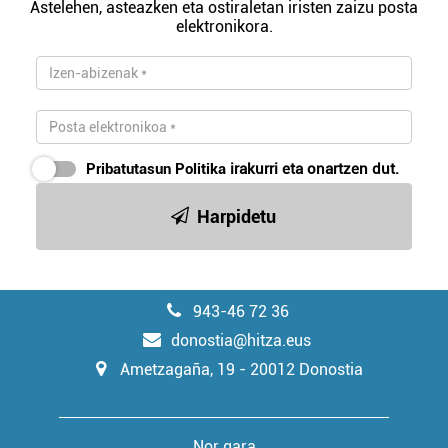
Astelehen, asteazken eta ostiraletan iristen zaizu posta
elektronikora.
Pribatutasun Politika
irakurri eta onartzen dut.
Harpidetu
943-46 72 36
donostia@hitza.eus
Ametzagaña, 19 - 20012 Donostia
Nor gara