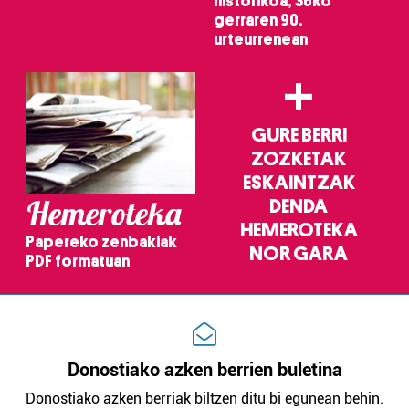
historikoa, 36ko
gerraren 90.
Webgune honek cookie propioak eta hirugarrenen cookie-
urteurrenean
fitxategiak erabiltzen ditu. Zure esperientzia eta
+
zerbitzuak hobetzeko asmoz, cookie teknologiaz
baliatzen gara. Ohar hau onartuz gero, teknologia hori
erabiltzeko baimen esplizitua ematen diguzu.
Gehiago
GURE BERRI
irakurri
ZOZKETAK
ESKAINTZAK
Hemeroteka
DENDA
HEMEROTEKA
Papereko zenbakiak
NOR GARA
PDF formatuan
Donostiako azken berrien buletina
Donostiako azken berriak biltzen ditu bi egunean behin.