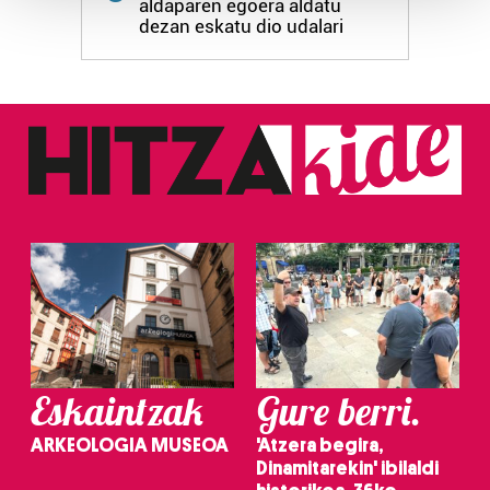
aldaparen egoera aldatu
dezan eskatu dio udalari
Guk eta gure bazkideek zure datu pertsonalak
prozesatzen ditugu, zure IP zenbakia, besteak beste,
teknologia erabiliz, cookieak adibidez, iragarki eta eduki
pertsonalizatuak eskaintzeko, iragarkiak eta edukia
neurtzeko, jendeari buruzko informazioa biltzeko eta
produktuak garatzeko. Zure datuak nork eta zertarako
erabiltzen dituen hauta dezakezu.
Bazkide batzuek ez dizute baimenik eskatzen, eta beren
interes komertzial legitimoetan babesten dira. Ikusi gure
bazkideen zerrenda, beren ustez zein helburutarako
duten interes legitimoa eta horren aurka nola egin
dezakezun ikusteko.
Eskaintzak
Gure berri.
Lortu zure datu pertsonalak prozesatzeko moduari
buruzko informazio gehiago eta ezarri zure lehentasunak
ARKEOLOGIA MUSEOA
'Atzera begira,
datuen atalean. Edozein unetan alda edo ken dezakezu
Dinamitarekin' ibilaldi
zure baimena Cookieen adierazpenean.