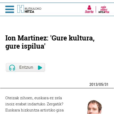
Sartu
Ion Martinez: 'Gure kultura,
gure ispilua'
2013
/
05
/
31
Oteizak zihoen, euskara ez zela
inoiz erabat indartuko. Zergatik?
Euskara hizkuntza artistiko gisa