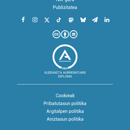
Publizitatea
KUDEAKETA AURRERATUARI
DIPLOMA
Cookieak
Pribatutasun politika
Argitalpen politika
Aniztasun politika