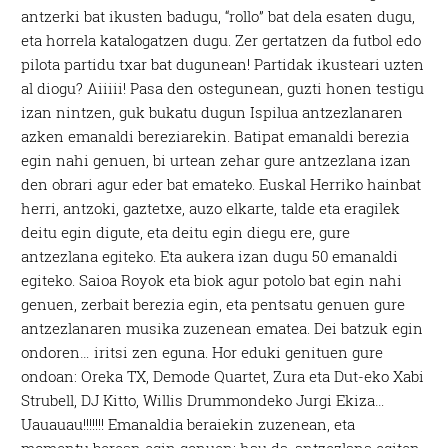
antzerki bat ikusten badugu, “rollo” bat dela esaten dugu,
eta horrela katalogatzen dugu. Zer gertatzen da futbol edo
pilota partidu txar bat dugunean! Partidak ikusteari uzten
al diogu? Aiiiii! Pasa den ostegunean, guzti honen testigu
izan nintzen, guk bukatu dugun Ispilua antzezlanaren
azken emanaldi bereziarekin. Batipat emanaldi berezia
egin nahi genuen, bi urtean zehar gure antzezlana izan
den obrari agur eder bat emateko. Euskal Herriko hainbat
herri, antzoki, gaztetxe, auzo elkarte, talde eta eragilek
deitu egin digute, eta deitu egin diegu ere, gure
antzezlana egiteko. Eta aukera izan dugu 50 emanaldi
egiteko. Saioa Royok eta biok agur potolo bat egin nahi
genuen, zerbait berezia egin, eta pentsatu genuen gure
antzezlanaren musika zuzenean ematea. Dei batzuk egin
ondoren… iritsi zen eguna. Hor eduki genituen gure
ondoan: Oreka TX, Demode Quartet, Zura eta Dut-eko Xabi
Strubell, DJ Kitto, Willis Drummondeko Jurgi Ekiza…
Uauauau!!!!!!! Emanaldia beraiekin zuzenean, eta