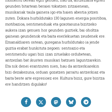
momentu berean egin genuen; hau da, antzezlana egiten
geunden bitartean beraiei tokatzen zitzaienean,
musikariak taula gainera igo eta haien abestia jotzen
zuten. Dokara hurbildutako 130 lagunen energia positiboa,
motibazioa, sentimenduak eta goxotasuna bizitzeko
aukera izan genuen hor geunden guztiek; bai oholtza
gainean geundenok eta baita eserlekuetan zeudenek ere.
Emanaldiaren ostean, guregana hurbildutako ia jende
guztia erabat hunkituta zegoen: sentsazio eta
sentimendu ugari bizi izan zituelako ordubetean,
antzezlan bat ikusten musikari batzuen laguntzarekin.
Eta nik denei erantzuten nien, hau da antzerkiarekin
bizi dezakezuna, orduan gozatzen jarraitu antzerkiaz eta
baita beste arte espresioez ere. Kultura biziz, gure bizitza
ere handitzen digulako!