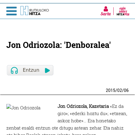
Sartu
Jon Odriozola: 'Denboralea'
2015
/
02
/
06
Jon Odriozola, Kazetaria
«Ez da
giro»; «ederki hoztu du»; «etxean,
askoz hobe»… Era honetako
zenbat esaldi entzun ote ditugu astean zehar. Eta nahiz