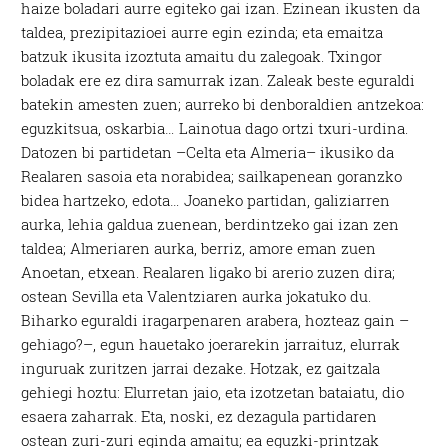
haize boladari aurre egiteko gai izan. Ezinean ikusten da
taldea, prezipitazioei aurre egin ezinda; eta emaitza
batzuk ikusita izoztuta amaitu du zalegoak. Txingor
boladak ere ez dira samurrak izan. Zaleak beste eguraldi
batekin amesten zuen; aurreko bi denboraldien antzekoa:
eguzkitsua, oskarbia… Lainotua dago ortzi txuri-urdina.
Datozen bi partidetan –Celta eta Almeria– ikusiko da
Realaren sasoia eta norabidea; sailkapenean goranzko
bidea hartzeko, edota… Joaneko partidan, galiziarren
aurka, lehia galdua zuenean, berdintzeko gai izan zen
taldea; Almeriaren aurka, berriz, amore eman zuen
Anoetan, etxean. Realaren ligako bi arerio zuzen dira;
ostean Sevilla eta Valentziaren aurka jokatuko du.
Biharko eguraldi iragarpenaren arabera, hozteaz gain –
gehiago?–, egun hauetako joerarekin jarraituz, elurrak
inguruak zuritzen jarrai dezake. Hotzak, ez gaitzala
gehiegi hoztu: Elurretan jaio, eta izotzetan bataiatu, dio
esaera zaharrak. Eta, noski, ez dezagula partidaren
ostean zuri-zuri eginda amaitu; ea eguzki-printzak