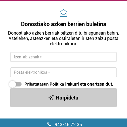
irakurri
Donostiako azken berrien buletina
Donostiako azken berriak biltzen ditu bi egunean behin.
Astelehen, asteazken eta ostiraletan iristen zaizu posta
elektronikora.
Pribatutasun Politika
irakurri eta onartzen dut.
Harpidetu
943-46 72 36