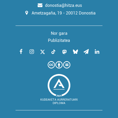
donostia@hitza.eus
Ametzagaña, 19 - 20012 Donostia
Nor gara
Publizitatea
KUDEAKETA AURRERATUARI
DIPLOMA