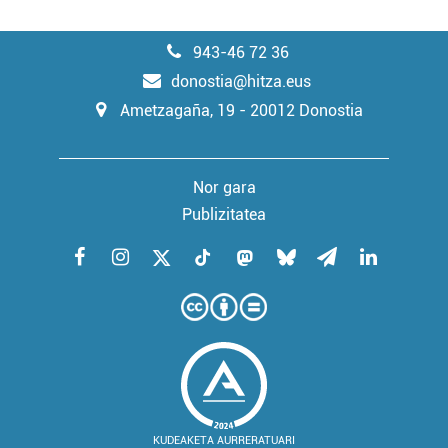
943-46 72 36
donostia@hitza.eus
Ametzagaña, 19 - 20012 Donostia
Nor gara
Publizitatea
KUDEAKETA AURRERATUARI