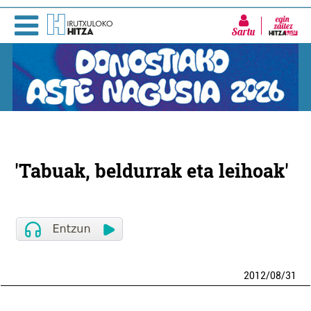
Sartu
'Tabuak, beldurrak eta leihoak'
2012
/
08
/
31