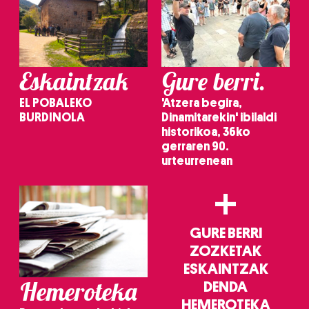
Eskaintzak
Gure berri.
EL POBALEKO
'Atzera begira,
BURDINOLA
Dinamitarekin' ibilaldi
historikoa, 36ko
gerraren 90.
urteurrenean
+
GURE BERRI
ZOZKETAK
ESKAINTZAK
Hemeroteka
DENDA
HEMEROTEKA