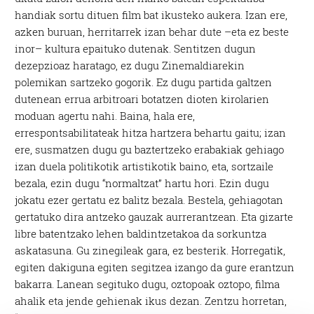
handiak sortu dituen film bat ikusteko aukera. Izan ere,
azken buruan, herritarrek izan behar dute –eta ez beste
inor– kultura epaituko dutenak. Sentitzen dugun
dezepzioaz haratago, ez dugu Zinemaldiarekin
polemikan sartzeko gogorik. Ez dugu partida galtzen
dutenean errua arbitroari botatzen dioten kirolarien
moduan agertu nahi. Baina, hala ere,
errespontsabilitateak hitza hartzera behartu gaitu; izan
ere, susmatzen dugu gu baztertzeko erabakiak gehiago
izan duela politikotik artistikotik baino, eta, sortzaile
bezala, ezin dugu “normaltzat” hartu hori. Ezin dugu
jokatu ezer gertatu ez balitz bezala. Bestela, gehiagotan
gertatuko dira antzeko gauzak aurrerantzean. Eta gizarte
libre batentzako lehen baldintzetakoa da sorkuntza
askatasuna. Gu zinegileak gara, ez besterik. Horregatik,
egiten dakiguna egiten segitzea izango da gure erantzun
bakarra. Lanean segituko dugu, oztopoak oztopo, filma
ahalik eta jende gehienak ikus dezan. Zentzu horretan,