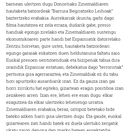
barnean ulertzen dugu Donostiako Zinemaldiaren
hautaketa batzordeak “Barrura Begiratzeko Leihoak”
baztertzeko erabakia. Aurrekariak ikusita, garbi dago
filma hautatzea ez zela erraza, dudarik gabe, presio
handiak egongo zirelako eta Zinemaldiaren sustengu
ekonomikoaren parte handi bat Espainiatik datorrelako.
Zentzu horretan, gure ustez, hautaketa batzordeari
egungo garaiak eskatzen duen heldutasuna faltatu zaio.
Euskal presoen sentimenduak eta bizipenak tabua dira
oraindik Espainiar estatuan, debekatua dago “terroristak”
pertsona gisa agerraraztea, eta Zinemaldiak ez du tabu
hori apurtzeko ausardiarik izan. Ez da gauza izan gai
horri zirrikitu bat egiteko, gizartean eragin positiboa izan
zezakeen arren. Izan ere, lehen ere esan dugu: elkar
ezagutzea da elkar ulertzeko lehenengo urratsa.
Zinemaldiaren erabakia, beraz, oztopoz betetako bide
bateko azken harri gisa ulertzen dugu. Eta gaude, euskal
gizartearen zati handi batek ez duela ulertuko zergatik
ukatu zaion denona den marko batean espektatiba