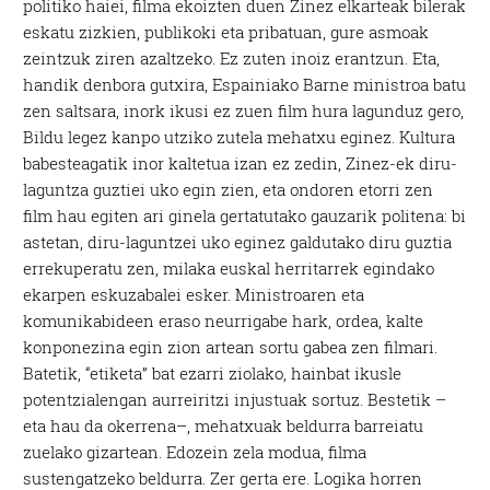
politiko haiei, filma ekoizten duen Zinez elkarteak bilerak
eskatu zizkien, publikoki eta pribatuan, gure asmoak
zeintzuk ziren azaltzeko. Ez zuten inoiz erantzun. Eta,
handik denbora gutxira, Espainiako Barne ministroa batu
zen saltsara, inork ikusi ez zuen film hura lagunduz gero,
Bildu legez kanpo utziko zutela mehatxu eginez. Kultura
babesteagatik inor kaltetua izan ez zedin, Zinez-ek diru-
laguntza guztiei uko egin zien, eta ondoren etorri zen
film hau egiten ari ginela gertatutako gauzarik politena: bi
astetan, diru-laguntzei uko eginez galdutako diru guztia
errekuperatu zen, milaka euskal herritarrek egindako
ekarpen eskuzabalei esker. Ministroaren eta
komunikabideen eraso neurrigabe hark, ordea, kalte
konponezina egin zion artean sortu gabea zen filmari.
Batetik, “etiketa” bat ezarri ziolako, hainbat ikusle
potentzialengan aurreiritzi injustuak sortuz. Bestetik –
eta hau da okerrena–, mehatxuak beldurra barreiatu
zuelako gizartean. Edozein zela modua, filma
sustengatzeko beldurra. Zer gerta ere. Logika horren