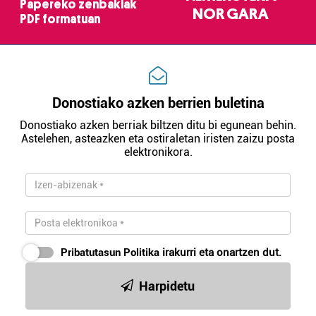
Papereko zenbakiak
NOR GARA
PDF formatuan
Donostiako azken berrien buletina
Donostiako azken berriak biltzen ditu bi egunean behin.
Astelehen, asteazken eta ostiraletan iristen zaizu posta
elektronikora.
Pribatutasun Politika
irakurri eta onartzen dut.
Harpidetu