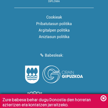
DIPLOMA
Cookieak
Pribatutasun politika
Argitalpen politika
Aniztasun politika
Babesleak:
Zure babesa behar dugu Donostia den horretan
aztertzen eta kontatzen jarraitzeko.