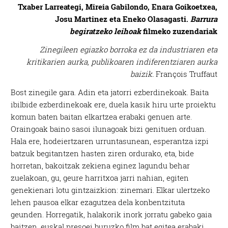
Txaber Larreategi, Mireia Gabilondo, Enara Goikoetxea,
Josu Martinez eta Eneko Olasagasti.
Barrura
begiratzeko leihoak
filmeko zuzendariak
Zinegileen egiazko borroka ez da
industriaren eta
kritikarien aurka,
publikoaren indiferentziaren aurka
baizik.
François Truffaut
Bost zinegile gara. Adin eta jatorri ezberdinekoak. Baita
ibilbide ezberdinekoak ere, duela kasik hiru urte proiektu
komun baten baitan elkartzea erabaki genuen arte.
Oraingoak baino sasoi ilunagoak bizi genituen orduan.
Hala ere, hodeiertzaren urruntasunean, esperantza izpi
batzuk begitantzen hasten ziren ordurako, eta, bide
horretan, bakoitzak zekiena eginez lagundu behar
zuelakoan, gu, geure harritxoa jarri nahian, egiten
genekienari lotu gintzaizkion: zinemari. Elkar ulertzeko
lehen pausoa elkar ezagutzea dela konbentzituta
geunden. Horregatik, halakorik inork jorratu gabeko gaia
baitzen, euskal presoei buruzko film bat egitea erabaki