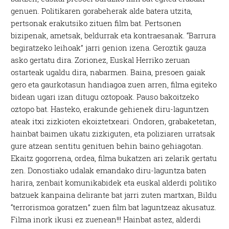
genuen. Politikaren gorabeherak alde batera utzita,
pertsonak erakutsiko zituen film bat. Pertsonen
bizipenak, ametsak, beldurrak eta kontraesanak. “Barrura
begiratzeko leihoak” jarri genion izena. Geroztik gauza
asko gertatu dira. Zorionez, Euskal Herriko zeruan
ostarteak ugaldu dira, nabarmen. Baina, presoen gaiak
gero eta gaurkotasun handiagoa zuen arren, filma egiteko
bidean ugari izan ditugu oztopoak. Pauso bakoitzeko
oztopo bat. Hasteko, erakunde gehienek diru-laguntzen
ateak itxi zizkioten ekoiztetxeari. Ondoren, grabaketetan,
hainbat baimen ukatu zizkiguten, eta poliziaren urratsak
gure atzean sentitu genituen behin baino gehiagotan.
Ekaitz gogorrena, ordea, filma bukatzen ari zelarik gertatu
zen. Donostiako udalak emandako diru-laguntza baten
harira, zenbait komunikabidek eta euskal alderdi politiko
batzuek kanpaina delirante bat jarri zuten martxan, Bildu
“terrorismoa goratzen” zuen film bat laguntzeaz akusatuz.
Filma inork ikusi ez zuenean!!! Hainbat astez, alderdi