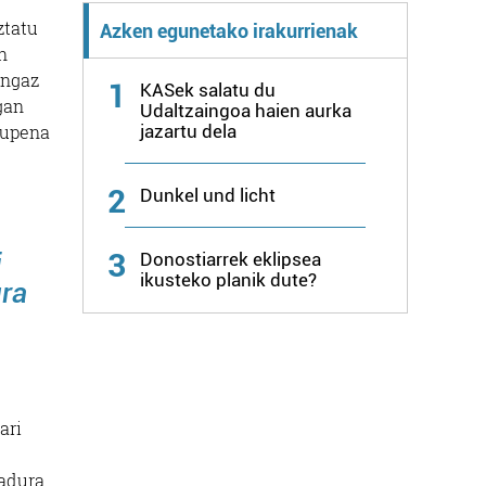
ztatu
Azken egunetako irakurrienak
n
ingaz
1
KASek salatu du
gan
Udaltzaingoa haien aurka
jazartu dela
aupena
2
Dunkel und licht
3
i
Donostiarrek eklipsea
ikusteko planik dute?
ura
ari
gadura