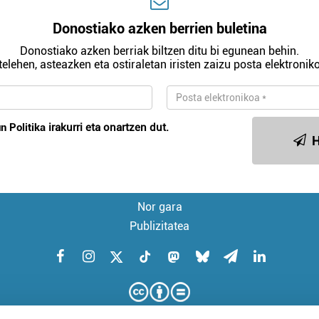
Donostiako azken berrien buletina
Donostiako azken berriak biltzen ditu bi egunean behin.
telehen, asteazken eta ostiraletan iristen zaizu posta elektroniko
n Politika
irakurri eta onartzen dut.
H
Nor gara
Publizitatea