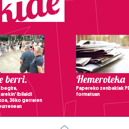
 berri.
Hemeroteka
 begira,
Papereko zenbakiak P
arekin' ibilaldi
formatuan
ikoa, 36ko gerraren
teurrenean