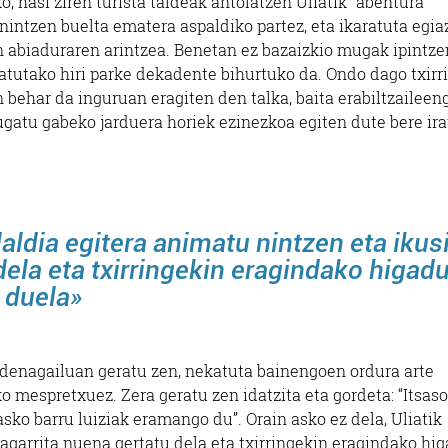
o, hasi ziren turista taldeak antolatzen Uliatik “abentura
 nintzen buelta ematera aspaldiko partez, eta ikaratuta egia
n abiaduraren arintzea. Benetan ez bazaizkio mugak ipintze
katutako hiri parke dekadente bihurtuko da. Ondo dago txirr
n behar da inguruan eragiten den talka, baita erabiltzaileen
mugatu gabeko jarduera horiek ezinezkoa egiten dute bere ir
ilaldia egitera animatu nintzen eta ikus
dela eta txirringekin eragindako higad
n duela»
ordenagailuan geratu zen, nekatuta bainengoen ordura arte
o mespretxuez. Zera geratu zen idatzita eta gordeta: “Itsaso
sko barru luiziak eramango du”. Orain asko ez dela, Uliatik
iragarrita nuena gertatu dela eta txirringekin eragindako hi