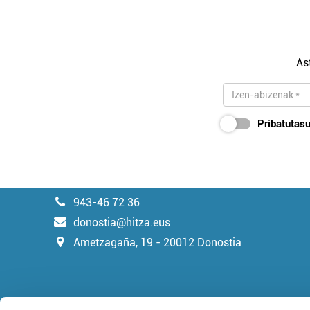
As
Pribatutasu
943-46 72 36
donostia@hitza.eus
Ametzagaña, 19 - 20012 Donostia