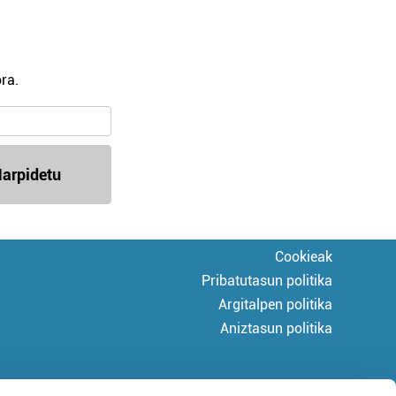
ra.
arpidetu
Cookieak
Pribatutasun politika
Argitalpen politika
Aniztasun politika