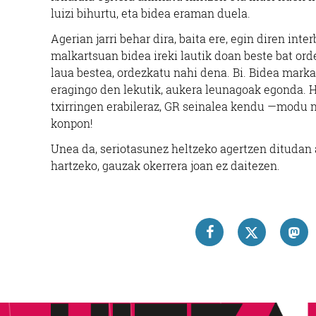
luizi bihurtu, eta bidea eraman duela.
Agerian jarri behar dira, baita ere, egin diren int
malkartsuan bidea ireki lautik doan beste bat orde
laua bestea, ordezkatu nahi dena. Bi. Bidea mark
eragingo den lekutik, aukera leunagoak egonda. Hi
txirringen erabileraz, GR seinalea kendu —modu n
konpon!
Unea da, seriotasunez heltzeko agertzen ditudan a
hartzeko, gauzak okerrera joan ez daitezen.