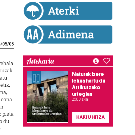
6
/
05
/
05
Astekaria
rehala
gauzak
Naturak bere
datu
lekua hartu du
etik,
Artikutzako
ena,
urtegian
doana.
2.500 zkia.
an
r pista
HARTU HITZA
o du.
o