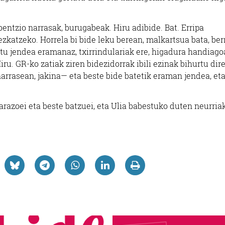
erbentzio narrasak, burugabeak. Hiru adibide. Bat. Erripa
zkatzeko. Horrela bi bide leku berean, malkartsua bata, berr
atu jendea eramanaz, txirrindulariak ere, higadura handiago
ru. GR-ko zatiak ziren bidezidorrak ibili ezinak bihurtu dir
arrasean, jakina— eta beste bide batetik eraman jendea, eta
razoei eta beste batzuei, eta Ulia babestuko duten neurria