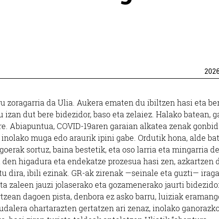
202
zoragarria da Ulia. Aukera ematen du ibiltzen hasi eta be
 izan dut bere bidezidor, baso eta zelaiez. Halako batean, 
 ere. Abiapuntua, COVID-19aren garaian alkatea zenak gonbi
, inolako muga edo araurik ipini gabe. Ordutik hona, alde bat
oerak sortuz, baina bestetik, eta oso larria eta mingarria d
ri den higadura eta endekatze prozesua hasi zen, azkartzen 
u dira, ibili ezinak. GR-ak zirenak —seinale eta guzti— irag
ta zaleen jauzi jolaserako eta gozamenerako jaurti bidezido
ertzean dagoen pista, denbora ez asko barru, luiziak eramang
 udalera ohartarazten gertatzen ari zenaz, inolako ganorazk