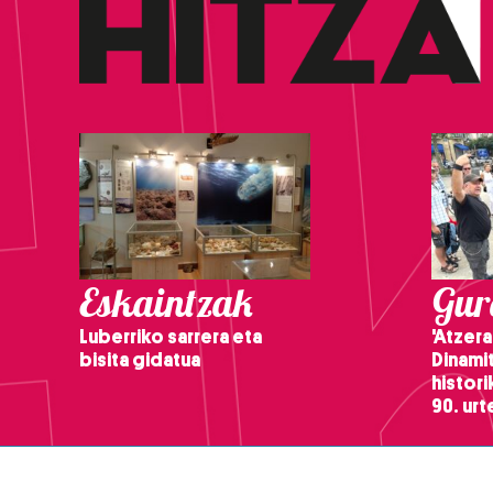
Eskaintzak
Gure
Luberriko sarrera eta
'Atzera
bisita gidatua
Dinamit
histor
90. ur