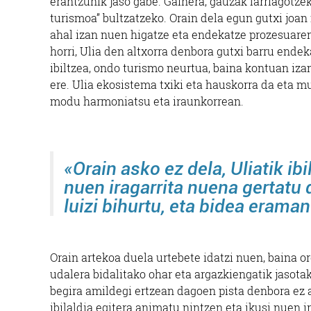
erantzunik jaso gabe. Gainera, gauzak larriagotzek
turismoa” bultzatzeko. Orain dela egun gutxi joan
ahal izan nuen higatze eta endekatze prozesuare
horri, Ulia den altxorra denbora gutxi barru ende
ibiltzea, ondo turismo neurtua, baina kontuan iza
ere. Ulia ekosistema txiki eta hauskorra da eta 
modu harmoniatsu eta iraunkorrean.
«Orain asko ez dela, Uliatik ib
nuen iragarrita nuena gertatu 
luizi bihurtu, eta bidea erama
Orain artekoa duela urtebete idatzi nuen, baina 
udalera bidalitako ohar eta argazkiengatik jasotak
begira amildegi ertzean dagoen pista denbora ez a
ibilaldia egitera animatu nintzen eta ikusi nuen 