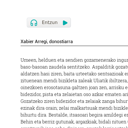
Xabier Arregi, donostiarra
Umeen, helduen eta sendien gozamenerako inguru 
baso-basoan zaudela sentitzeko. Aspalditik gozatu
aldatzen hasi ziren, baita urteetako sentsazioak
zituenean mendi bizikleta zaleak Uliatik ibiltzera
oinezkoen erosotasuna galtzen joan zen, arrisku eg
bidezidor, pista eta zelaietan oso azkar ematen a
Gozatzeko ziren bidezidor eta zelaiak zanga bihurt
ezinak dira orain; zelai malkartsuak mendi bizikle
bihurtu dira. Bestalde, itsasoari begira amildegi 
Behin eta berriz gutunak, argazkiak, bidali nituen