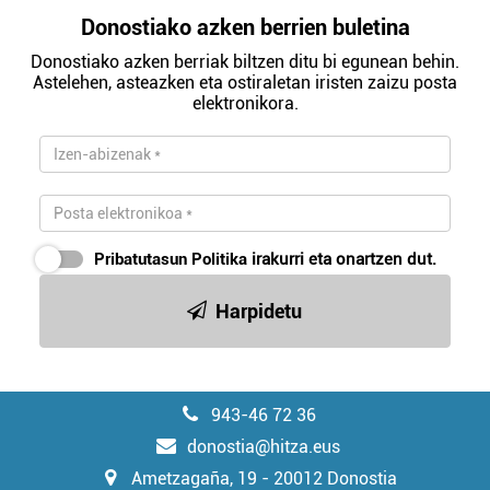
Donostiako azken berrien buletina
Donostiako azken berriak biltzen ditu bi egunean behin.
Astelehen, asteazken eta ostiraletan iristen zaizu posta
elektronikora.
Pribatutasun Politika
irakurri eta onartzen dut.
Harpidetu
943-46 72 36
donostia@hitza.eus
Ametzagaña, 19 - 20012 Donostia