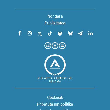
Nor gara
Publizitatea
KUDEAKETA AURRERATUARI
DIPLOMA
Cookieak
Pribatutasun politika