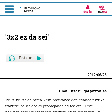
Sartu
'3x2 ez da sei'
2012
/
06
/
26
Unai Elizasu, gai jartzailea
Txuri-txuria da nirea. Zein markakoa den esango nizuke
irakurle, baina doako propaganda egitea ere… Etxe