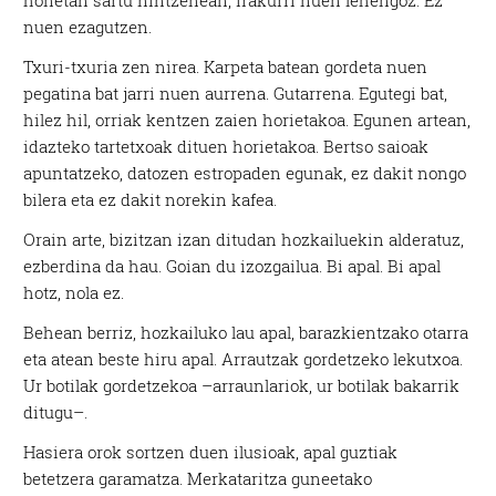
honetan sartu nintzenean, irakurri nuen lehengoz. Ez
nuen ezagutzen.
Txuri-txuria zen nirea. Karpeta batean gordeta nuen
pegatina bat jarri nuen aurrena. Gutarrena. Egutegi bat,
hilez hil, orriak kentzen zaien horietakoa. Egunen artean,
idazteko tartetxoak dituen horietakoa. Bertso saioak
apuntatzeko, datozen estropaden egunak, ez dakit nongo
bilera eta ez dakit norekin kafea.
Orain arte, bizitzan izan ditudan hozkailuekin alderatuz,
ezberdina da hau. Goian du izozgailua. Bi apal. Bi apal
hotz, nola ez.
Behean berriz, hozkailuko lau apal, barazkientzako otarra
eta atean beste hiru apal. Arrautzak gordetzeko lekutxoa.
Ur botilak gordetzekoa –arraunlariok, ur botilak bakarrik
ditugu–.
Hasiera orok sortzen duen ilusioak, apal guztiak
betetzera garamatza. Merkataritza guneetako