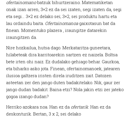
ofertainomano
batzuk bihurtzeraino. Matematiketan
onak izan arren, 3×2 ez da sei izaten, segi izaten da, segi
eta segi… 3×2 ez delako sei; 3×2, sei produktu hartu eta
lau ordaindu baita.
Ofertainomanoa
gaixotasun bat da
finean. Momentuko plazera , iraungitze datarekin
iraungitzen da.
Nire hozkailua, hutsa dago. Merkataritza guneetara,
hilabeteak dira karritoarekin sartzen ez naizela. Boltsa
bete irten ohi naiz. Ez dudalako gehiago behar. Gaurkoa,
eta biharko asko jota. Finean, ofertainomanoek, jatearen
ilusioa galtzera iristen direla iruditzen zait. Datozen
asteetan zer den jango duten badakitelako. Nik, gaur zer
jango dudan badakit. Baina etzi? Nola jakin etzi zer jateko
gogoa izango dudan?
Herriko azokara noa. Han ez da
ofertarik
. Han ez da
deskonturik. Bertan, 3 x 2, sei delako