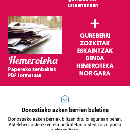
urteurrenean
Webgune honek cookie propioak eta hirugarrenen cookie-
fitxategiak erabiltzen ditu. Zure esperientzia eta
+
zerbitzuak hobetzeko asmoz, cookie teknologiaz
baliatzen gara. Ohar hau onartuz gero, teknologia hori
GURE BERRI
erabiltzeko baimen esplizitua ematen diguzu.
Gehiago
ZOZKETAK
irakurri
ESKAINTZAK
Hemeroteka
DENDA
HEMEROTEKA
Papereko zenbakiak
NOR GARA
PDF formatuan
Donostiako azken berrien buletina
Donostiako azken berriak biltzen ditu bi egunean behin.
Astelehen, asteazken eta ostiraletan iristen zaizu posta