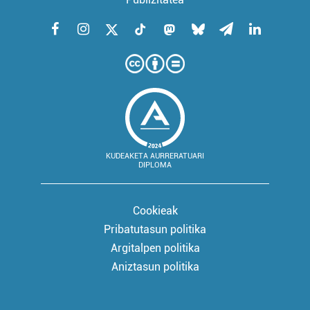
KUDEAKETA AURRERATUARI
DIPLOMA
Cookieak
Pribatutasun politika
Argitalpen politika
Aniztasun politika