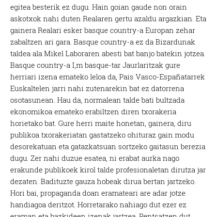
egitea besterik ez dugu. Hain goian gaude non orain
askotxok nahi duten Realaren gertu azaldu argazkian. Eta
gainera Realari esker basque country-a Europan zehar
zabaltzen ari gara. Basque country-a ez da Bizardunak
taldea ala Mikel Laboraren abesti bat banjo batekin jotzea.
Basque country-a I,m basque-tar Jaurlaritzak gure
herriari izena emateko leloa da, Pais Vasco-Españatarrek
Euskaltelen jarri nahi zutenarekin bat ez datorrena
osotasunean. Hau da, normalean talde bati bultzada
ekonomikoa emateko erabiltzen diren txorakeria
horietako bat. Gure herri maite honetan, gainera, diru
publikoa txorakeriatan gastatzeko ohituraz gain modu
desorekatuan eta gatazkatsuan sortzeko gaitasun berezia
dugu. Zer nahi duzue esatea, ni erabat aurka nago
erakunde publikoek kirol talde profesionaletan dirutza jar
dezaten. Badituzte gauza hobeak dirua bertan jartzeko.
Hori bai, propaganda doan eramateari are adar jotze
handiagoa deritzot. Horretarako nahiago dut ezer ez
eraman eta bazkideen izenak jartzea. Pentsatzen dut