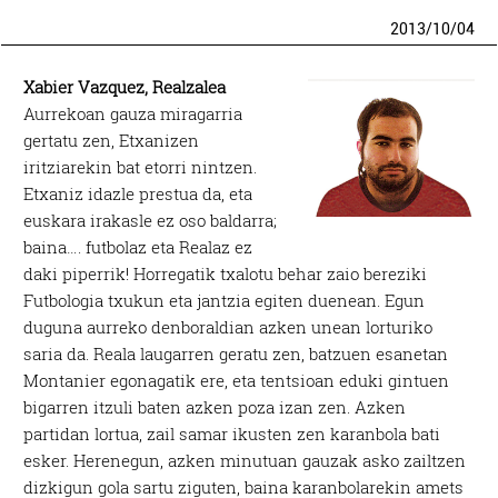
2013
/
10
/
04
Xabier Vazquez, Realzalea
Aurrekoan gauza miragarria
gertatu zen, Etxanizen
iritziarekin bat etorri nintzen.
Etxaniz idazle prestua da, eta
euskara irakasle ez oso baldarra;
baina…. futbolaz eta Realaz ez
daki piperrik! Horregatik txalotu behar zaio bereziki
Futbologia txukun eta jantzia egiten duenean. Egun
duguna aurreko denboraldian azken unean lorturiko
saria da. Reala laugarren geratu zen, batzuen esanetan
Montanier egonagatik ere, eta tentsioan eduki gintuen
bigarren itzuli baten azken poza izan zen. Azken
partidan lortua, zail samar ikusten zen karanbola bati
esker. Herenegun, azken minutuan gauzak asko zailtzen
dizkigun gola sartu ziguten, baina karanbolarekin amets