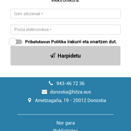
elektronikora.
Pribatutasun Politika
irakurri eta onartzen dut.
Harpidetu
943-46 72 36
donostia@hitza.eus
Ametzagaña, 19 - 20012 Donostia
Nor gara
Publizitatea