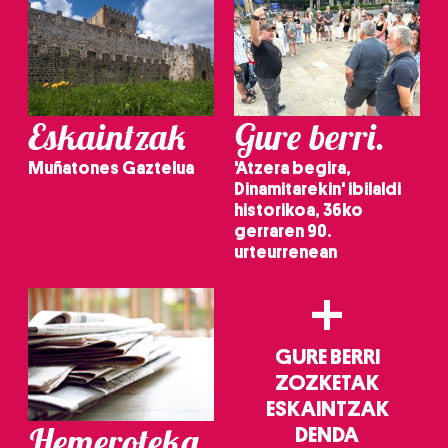
neurtzeko, jendeari buruzko informazioa biltzeko eta
produktuak garatzeko. Zure datuak nork eta zertarako
erabiltzen dituen hauta dezakezu.
Bazkide batzuek ez dizute baimenik eskatzen, eta beren
Eskaintzak
Gure berri.
interes komertzial legitimoetan babesten dira. Ikusi gure
bazkideen zerrenda, beren ustez zein helburutarako
Muñatones Gaztelua
'Atzera begira,
duten interes legitimoa eta horren aurka nola egin
Dinamitarekin' ibilaldi
dezakezun ikusteko.
historikoa, 36ko
gerraren 90.
Lortu zure datu pertsonalak prozesatzeko moduari
urteurrenean
buruzko informazio gehiago eta ezarri zure lehentasunak
+
datuen atalean. Edozein unetan alda edo ken dezakezu
zure baimena Cookieen adierazpenean.
GURE BERRI
Webgune honek cookie propioak eta hirugarrenen cookie-
ZOZKETAK
fitxategiak erabiltzen ditu. Zure esperientzia eta
ESKAINTZAK
zerbitzuak hobetzeko asmoz, cookie teknologiaz
Hemeroteka
DENDA
baliatzen gara. Ohar hau onartuz gero, teknologia hori