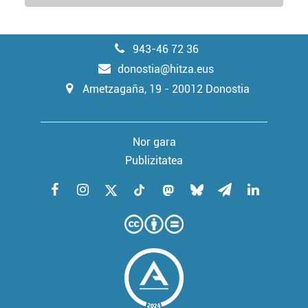
943-46 72 36
donostia@hitza.eus
Ametzagaña, 19 - 20012 Donostia
Nor gara
Publizitatea