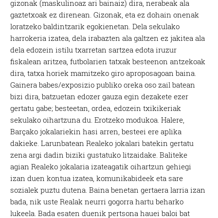
gizonak (maskulinoaz ari bainaiz) dira, nerabeak ala
gaztetxoak ez direnean. Gizonak, eta ez dohain onenak
loratzeko baldintzarik egokienetan. Dela sekulako
harrokeria izatea, dela irabazten ala galtzen ez jakitea ala
dela edozein istilu txarretan sartzea edota iruzur
fiskalean aritzea, futbolarien tatxak besteenon antzekoak
dira, tatxa horiek mamitzeko giro aproposagoan baina.
Gainera babes/exposizio publiko oreka oso zail batean
bizi dira, batzuetan edozer gauza egin dezakete ezer
gertatu gabe; besteetan, ordea, edozein txikikeriak
sekulako oihartzuna du. Erotzeko modukoa. Halere,
Barçako jokalariekin hasi arren, besteei ere aplika
dakieke. Larunbatean Realeko jokalari batekin gertatu
zena argi dadin biziki gustatuko litzaidake. Baliteke
agian Realeko jokalaria izateagatik oihartzun gehiegi
izan duen kontua izatea, komunikabideek eta sare
sozialek puztu dutena. Baina benetan gertaera larria izan
bada, nik uste Realak neurri gogorra hartu beharko
lukeela. Bada esaten duenik pertsona hauei baloi bat