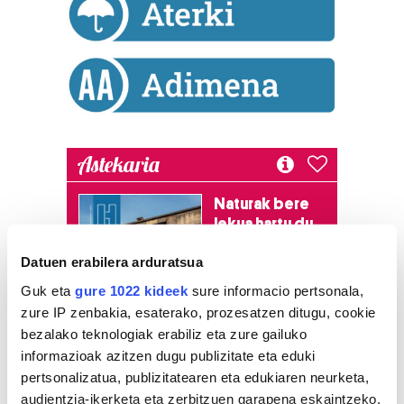
Astekaria
Naturak bere
lekua hartu du
Artikutzako
Datuen erabilera arduratsua
urtegian
2.500 zkia.
Guk eta
gure 1022 kideek
sure informacio pertsonala,
zure IP zenbakia, esaterako, prozesatzen ditugu, cookie
bezalako teknologiak erabiliz eta zure gailuko
HARTU HITZA
informazioak azitzen dugu publizitate eta eduki
pertsonalizatua, publizitatearen eta edukiaren neurketa,
audientzia-ikerketa eta zerbitzuen garapena eskaintzeko.