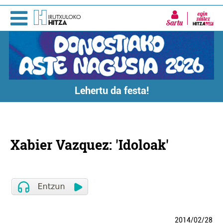
Sartu
Lehertu da festa!
Xabier Vazquez: 'Idoloak'
2014
/
02
/
28