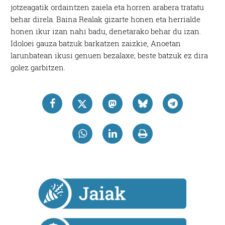
jotzeagatik ordaintzen zaiela eta horren arabera tratatu
behar direla. Baina Realak gizarte honen eta herrialde
honen ikur izan nahi badu, denetarako behar du izan.
Idoloei gauza batzuk barkatzen zaizkie, Anoetan
larunbatean ikusi genuen bezalaxe; beste batzuk ez dira
golez garbitzen.