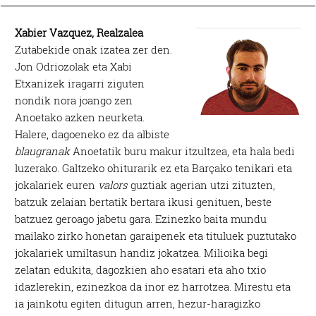
Xabier Vazquez, Realzalea
Zutabekide onak izatea zer den.
Jon Odriozolak eta Xabi
Etxanizek iragarri ziguten
nondik nora joango zen
Anoetako azken neurketa.
Halere, dagoeneko ez da albiste
blaugranak
Anoetatik buru makur itzultzea, eta hala bedi
luzerako. Galtzeko ohiturarik ez eta Barçako tenikari eta
jokalariek euren
valors
guztiak agerian utzi zituzten,
batzuk zelaian bertatik bertara ikusi genituen, beste
batzuez geroago jabetu gara. Ezinezko baita mundu
mailako zirko honetan garaipenek eta tituluek puztutako
jokalariek umiltasun handiz jokatzea. Milioika begi
zelatan edukita, dagozkien aho esatari eta aho txio
idazlerekin, ezinezkoa da inor ez harrotzea. Mirestu eta
ia jainkotu egiten ditugun arren, hezur-haragizko