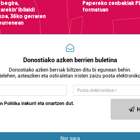
 begira,
Papereko zenbakiak P
arekin' ibilaldi
formatuan
ikoa, 36ko gerraren
teurrenean
Donostiako azken berrien buletina
Donostiako azken berriak biltzen ditu bi egunean behin.
telehen, asteazken eta ostiraletan iristen zaizu posta elektroniko
n Politika
irakurri eta onartzen dut.
H
Nor gara