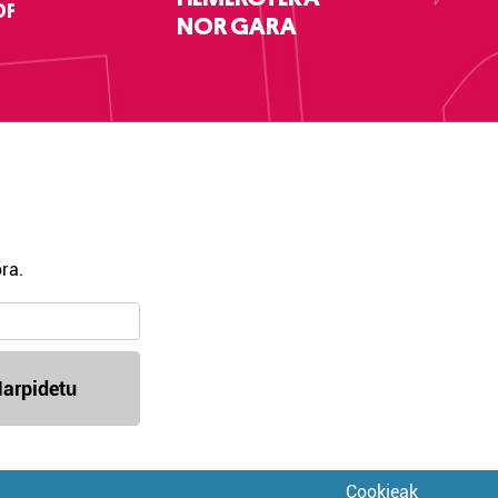
DF
NOR GARA
ra.
arpidetu
Cookieak