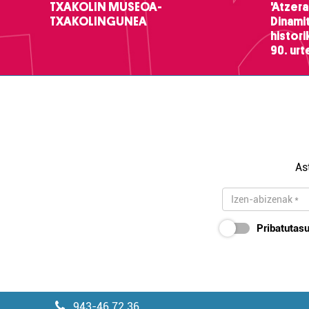
TXAKOLIN MUSEOA-
'Atzera
TXAKOLINGUNEA
Dinamit
histor
90. ur
As
Pribatutasu
943-46 72 36