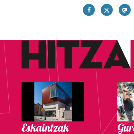
Eskaintzak
Gure