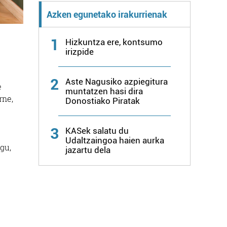
Azken egunetako irakurrienak
1
Hizkuntza ere, kontsumo
irizpide
2
Aste Nagusiko azpiegitura
e
muntatzen hasi dira
rne,
Donostiako Piratak
3
KASek salatu du
Udaltzaingoa haien aurka
gu,
jazartu dela