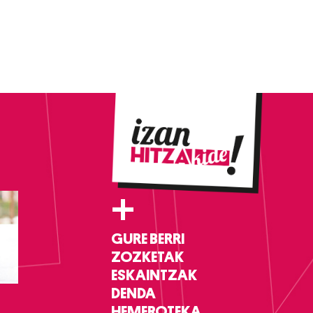
+
GURE BERRI
ZOZKETAK
ESKAINTZAK
DENDA
HEMEROTEKA