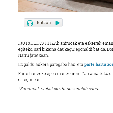
IRUTXULOKO HITZAk animoak eta eskerrak eman na
egiteko, sari bikaina daukagu: egonaldi bat da, Do
Narru jatetxean.
Ez galdu aukera paregabe hau, eta
parte hartu zo
Parte hartzeko epea martxoaren 17an amaituko da
ostegunean.
*Saridunak erabakiko du noiz erabili saria.