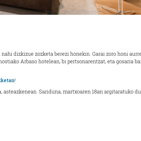
hi dizkizue zozketa berezi honekin. Garai zoro honi aurr
nostiako Arbaso hotelean, bi pertsonarentzat, eta gosaria ba
zketan
!
, asteazkenean. Sariduna, martxoaren 18an argitaratuko du