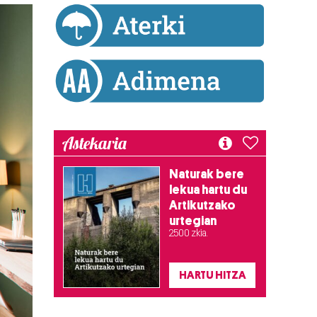
Astekaria
Naturak bere
lekua hartu du
Artikutzako
urtegian
2.500 zkia.
HARTU HITZA