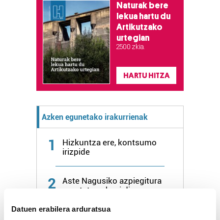
Naturak bere
lekua hartu du
Artikutzako
urtegian
2.500 zkia.
HARTU HITZA
Azken egunetako irakurrienak
1
Hizkuntza ere, kontsumo
irizpide
2
Aste Nagusiko azpiegitura
muntatzen hasi dira
Donostiako Piratak
Datuen erabilera arduratsua