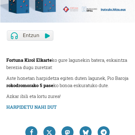
Fortuna Kirol Elkarte
ko gure lagunekin batera, eskaintza
berezia dugu zuretzat:
Aste honetan harpidetza egiten duten lagunek, Pio Baroja
rokodromorako 5 pase
ko bonoa eskuratuko dute.
Azkar ibili eta lortu zurea!
HARPIDETU NAHI DUT