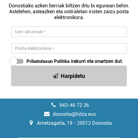
zure baimena Cookieen adierazpenean.
Donostiako azken berriak biltzen ditu bi egunean behin.
Astelehen, asteazken eta ostiraletan iristen zaizu posta
elektronikora.
Webgune honek cookie propioak eta hirugarrenen cookie-
fitxategiak erabiltzen ditu. Zure esperientzia eta
zerbitzuak hobetzeko asmoz, cookie teknologiaz
baliatzen gara. Ohar hau onartuz gero, teknologia hori
erabiltzeko baimen esplizitua ematen diguzu.
Gehiago
irakurri
Pribatutasun Politika
irakurri eta onartzen dut.
Harpidetu
943-46 72 36
donostia@hitza.eus
Ametzagaña, 19 - 20012 Donostia