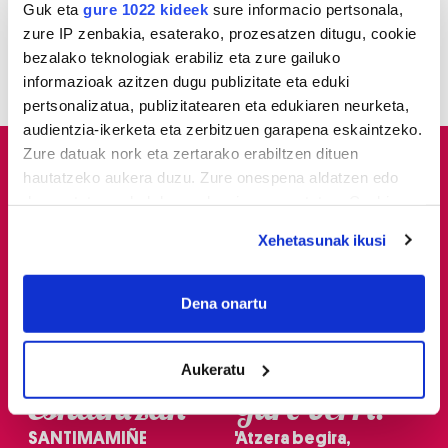
Guk eta
gure 1022 kideek
sure informacio pertsonala,
3
Gure Bideak Altzako Ermita
zure IP zenbakia, esaterako, prozesatzen ditugu, cookie
aldaparen egoera aldatu
dezan eskatu dio udalari
bezalako teknologiak erabiliz eta zure gailuko
informazioak azitzen dugu publizitate eta eduki
pertsonalizatua, publizitatearen eta edukiaren neurketa,
audientzia-ikerketa eta zerbitzuen garapena eskaintzeko.
Zure datuak nork eta zertarako erabiltzen dituen
hautatzeko aukera duzu. Zure onespena aldatzen edo
deuseztatzen ahal duzu edozein momentutan, Cookie
deklaraziotik edo Privacy triggerean klikatuz.
Xehetasunak ikusi
If you allow, we would also like to:
Collect information about your geographical
Dena onartu
location which can be accurate to within several
meters
Aukeratu
Identify your device by actively scanning it for
Eskaintzak
Gure berri.
specific characteristics (fingerprinting)
Find out more about how your personal data is processed
SANTIMAMIÑE
'Atzera begira,