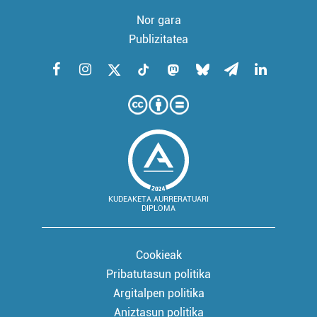
Nor gara
Publizitatea
KUDEAKETA AURRERATUARI
DIPLOMA
Cookieak
Pribatutasun politika
Argitalpen politika
Aniztasun politika