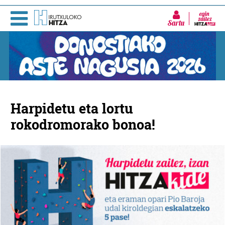
Sartu
Harpidetu eta lortu
rokodromorako bonoa!