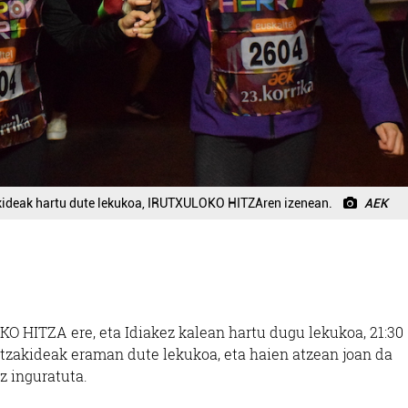
zakideak hartu dute lekukoa, IRUTXULOKO HITZAren izenean.
AEK
O HITZA ere, eta Idiakez kalean hartu dugu lekukoa, 21:30
 Hitzakideak eraman dute lekukoa, eta haien atzean joan da
z inguratuta.