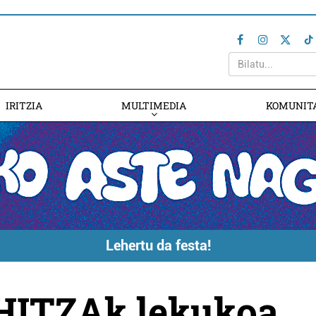
IRITZIA
MULTIMEDIA
KOMUNIT
Lehertu da festa!
ITZAk lekukoa