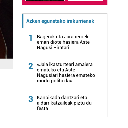
Azken egunetako irakurrienak
1
Bagerak eta Jaraneroek
eman diote hasiera Aste
Nagusi Piratari
2
«Jaia ikasturteari amaiera
emateko eta Aste
Nagusiari hasiera emateko
modu polita da»
3
Kanoikada dantzari eta
aldarrikatzaileak piztu du
festa