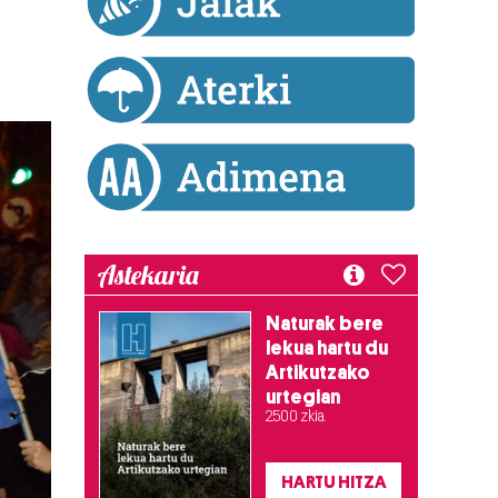
Astekaria
Naturak bere
lekua hartu du
Artikutzako
urtegian
2.500 zkia.
HARTU HITZA