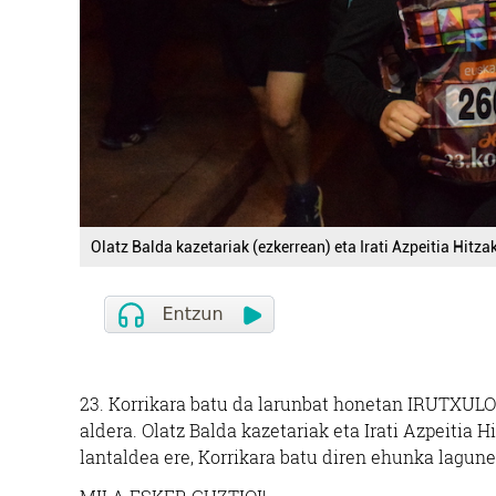
Olatz Balda kazetariak (ezkerrean) eta Irati Azpeitia Hit
23. Korrikara batu da larunbat honetan IRUTXULOK
aldera. Olatz Balda kazetariak eta Irati Azpeitia
lantaldea ere, Korrikara batu diren ehunka lagune