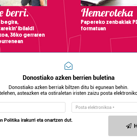
 berri.
Hemeroteka
 begira,
Papereko zenbakiak P
arekin' ibilaldi
formatuan
ikoa, 36ko gerraren
teurrenean
Donostiako azken berrien buletina
Donostiako azken berriak biltzen ditu bi egunean behin.
telehen, asteazken eta ostiraletan iristen zaizu posta elektroniko
n Politika
irakurri eta onartzen dut.
H