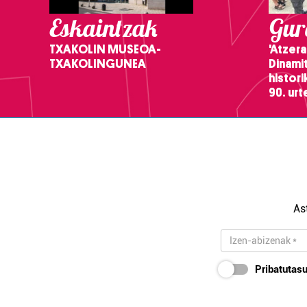
Eskaintzak
Gure
TXAKOLIN MUSEOA-
'Atzera
TXAKOLINGUNEA
Dinamit
histor
90. ur
As
Pribatutasu