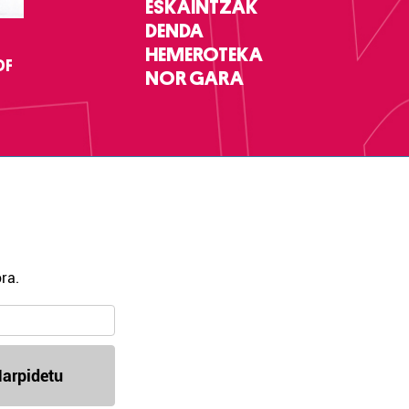
ESKAINTZAK
DENDA
HEMEROTEKA
DF
NOR GARA
ra.
arpidetu