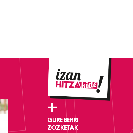
+
GURE BERRI
ZOZKETAK