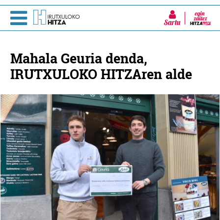
Sartu
Mahala Geuria denda,
IRUTXULOKO HITZAren alde