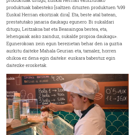
produktuak ditugu, Euskal Herrian ekoiztutako
produktuak babesteko [saltzen dituzten produktuen %99
Euskal Herrian ekoitziak dira]. Eta, beste atal batean,
prestatutako janaria daukagu egunero. Bi sukaldari
ditugu, Leitzakoa bat eta Beasaingoa bestea, eta,
lehengaiak asko zainduz, sukalde propioa daukagu».
Egunerokoan zein egun berezietan behar den ia guztia
aurkitu daiteke Mahala Geurian eta, tamalez, horren
ohikoa ez dena egin daiteke: euskara babestuz egin
daitezke erosketak.