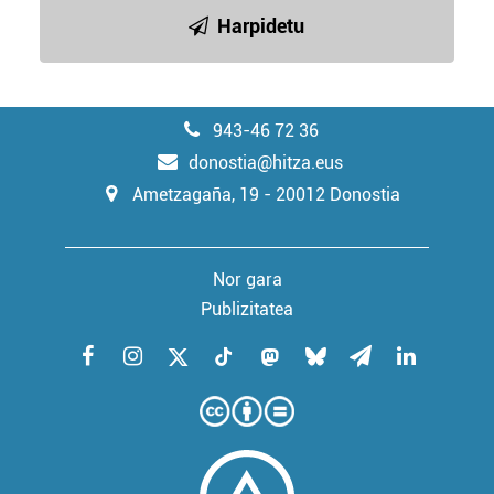
Harpidetu
943-46 72 36
donostia@hitza.eus
Ametzagaña, 19 - 20012 Donostia
Nor gara
Publizitatea