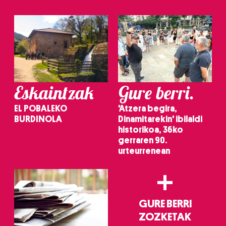
Eskaintzak
Gure berri.
EL POBALEKO
'Atzera begira,
BURDINOLA
Dinamitarekin' ibilaldi
historikoa, 36ko
gerraren 90.
urteurrenean
+
GURE BERRI
ZOZKETAK