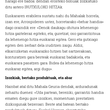
harago ere badoa: dendan erosteko bonuak zozkatuko
ditu astero IRUTXULOKO HITZAk.
Euskararen erabilera sustatu nahi du Mahalak horrela,
izan ere, Arrospideren ustez, horretarako «behar handia»
dago oraindik ere: «Denok daukagu ohitura lehenengo
hitza gazteleraz egiteko, eta, guretzat, oso garrantzitsua
da lehenengo hitza euskaraz egitea. Gero eta gutxiago
egiten den zerbait dela iruditzen zaigu. Aldiz,
elkarrizketan euskarazko hitzen bat sartzerakoan,
konturatzen gara besteak euskaraz badakiela, eta
euskarara pasatzen gara. Bidea da lehenengo hitza
euskaraz egitea, argi dugu».
Izozkiak, bertako produktuak, eta abar
Hainbat atal ditu Mahala Geuria dendak, arduradunak
zehaztu duenez: «Uda partean, bereziki, garrantzi handia
ematen diegu gure izozkiei, momentuan prestatzen
dizkiogunak bezeroari. Beste atal batean bertako