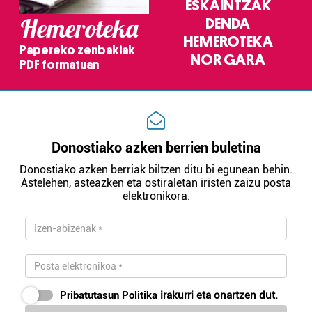
ESKAINTZAK
Hemeroteka
DENDA
HEMEROTEKA
Papereko zenbakiak
NOR GARA
PDF formatuan
Donostiako azken berrien buletina
Donostiako azken berriak biltzen ditu bi egunean behin.
Astelehen, asteazken eta ostiraletan iristen zaizu posta
elektronikora.
Pribatutasun Politika
irakurri eta onartzen dut.