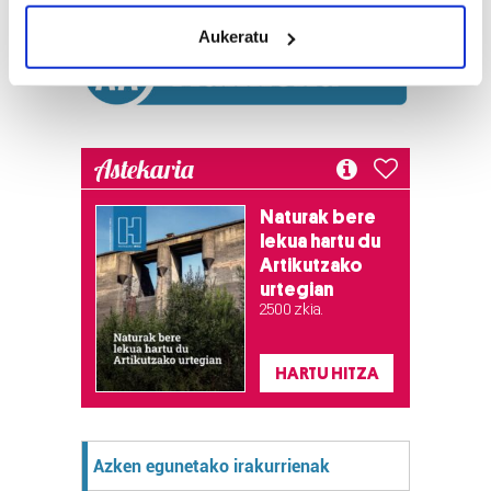
meters
Aukeratu
Identify your device by actively scanning it for
specific characteristics (fingerprinting)
Find out more about how your personal data is processed
and set your preferences in the
details section
.
Astekaria
Guk eta gure bazkideek zure datu pertsonalak
prozesatzen ditugu, zure IP zenbakia, besteak beste,
Naturak bere
teknologia erabiliz, cookieak adibidez, iragarki eta eduki
lekua hartu du
pertsonalizatuak eskaintzeko, iragarkiak eta edukia
Artikutzako
neurtzeko, jendeari buruzko informazioa biltzeko eta
urtegian
produktuak garatzeko. Zure datuak nork eta zertarako
2.500 zkia.
erabiltzen dituen hauta dezakezu.
HARTU HITZA
Bazkide batzuek ez dizute baimenik eskatzen, eta beren
interes komertzial legitimoetan babesten dira. Ikusi gure
bazkideen zerrenda, beren ustez zein helburutarako
Azken egunetako irakurrienak
duten interes legitimoa eta horren aurka nola egin