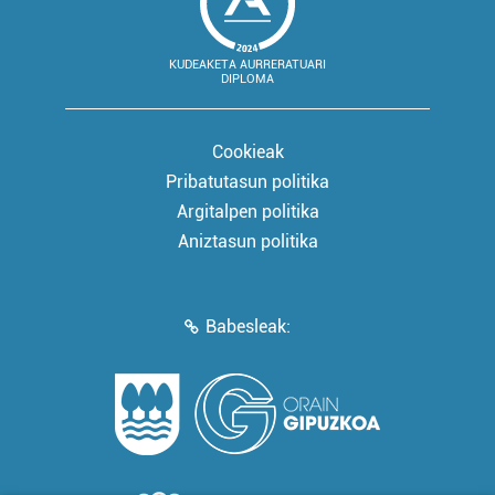
KUDEAKETA AURRERATUARI
DIPLOMA
Cookieak
Pribatutasun politika
Argitalpen politika
Aniztasun politika
Babesleak: