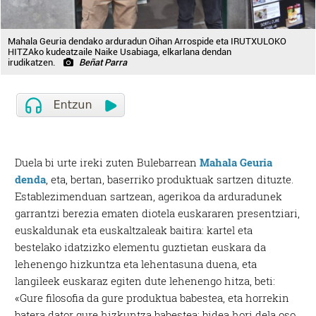
Mahala Geuria dendako arduradun Oihan Arrospide eta IRUTXULOKO
HITZAko kudeatzaile Naike Usabiaga, elkarlana dendan
irudikatzen.
Beñat Parra
Duela bi urte ireki zuten Bulebarrean
Mahala Geuria
denda
, eta, bertan, baserriko produktuak sartzen dituzte
.
Establezimenduan sartzean, agerikoa da arduradunek
garrantzi berezia ematen diotela euskararen presentziari,
euskaldunak eta euskaltzaleak baitira: kartel eta
bestelako idatzizko elementu guztietan euskara da
lehenengo hizkuntza eta lehentasuna duena, eta
langileek euskaraz egiten dute lehenengo hitza, beti:
«Gure filosofia da gure produktua babestea, eta horrekin
batera dator gure hizkuntza babestea; bidea hori dela oso