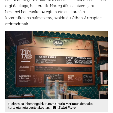
argi daukagu, hasieratik. Horregatik, saiatzen gara
bezeroei beti euskaraz egiten eta euskarazko
komunikazioa bultzatzen», azaldu du Oihan Arrospide
arduradunak.
Euskara da lehenengo hizkuntza Geuria Merkatua dendako
karteletan eta bestelakoetan.
Beñat Parra