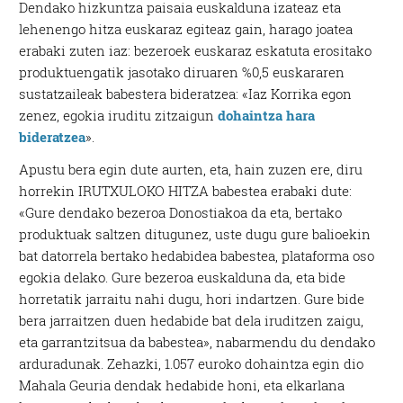
Dendako hizkuntza paisaia euskalduna izateaz eta
lehenengo hitza euskaraz egiteaz gain, harago joatea
erabaki zuten iaz: bezeroek euskaraz eskatuta erositako
produktuengatik jasotako diruaren %0,5 euskararen
sustatzaileak babestera bideratzea: «Iaz Korrika egon
zenez, egokia iruditu zitzaigun
dohaintza hara
bideratzea
».
Apustu bera egin dute aurten, eta, hain zuzen ere, diru
horrekin IRUTXULOKO HITZA babestea erabaki dute:
«Gure dendako bezeroa Donostiakoa da eta, bertako
produktuak saltzen ditugunez, uste dugu gure balioekin
bat datorrela bertako hedabidea babestea, plataforma oso
egokia delako. Gure bezeroa euskalduna da, eta bide
horretatik jarraitu nahi dugu, hori indartzen. Gure bide
bera jarraitzen duen hedabide bat dela iruditzen zaigu,
eta garrantzitsua da babestea», nabarmendu du dendako
arduradunak. Zehazki, 1.057 euroko dohaintza egin dio
Mahala Geuria dendak hedabide honi, eta elkarlana