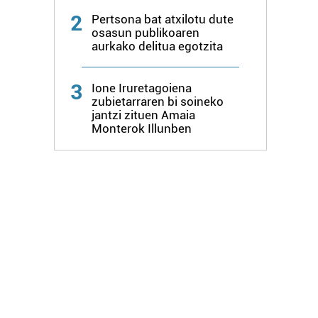
2
Pertsona bat atxilotu dute
osasun publikoaren
aurkako delitua egotzita
3
Ione Iruretagoiena
zubietarraren bi soineko
jantzi zituen Amaia
Monterok Illunben