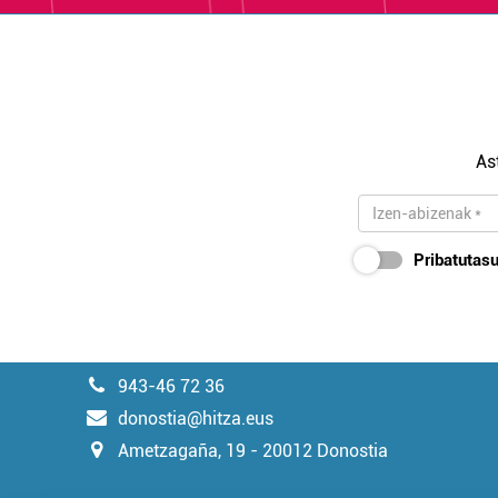
As
Pribatutasu
943-46 72 36
donostia@hitza.eus
Ametzagaña, 19 - 20012 Donostia