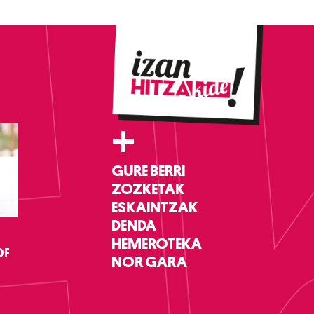
+
GURE BERRI
ZOZKETAK
ESKAINTZAK
DENDA
HEMEROTEKA
DF
NOR GARA