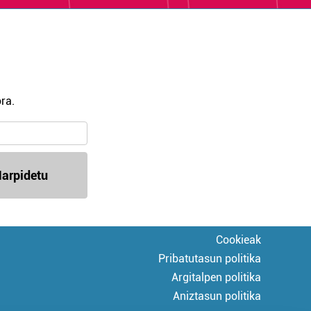
ra.
arpidetu
Cookieak
Pribatutasun politika
Argitalpen politika
Aniztasun politika