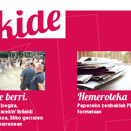
 berri.
Hemeroteka
 begira,
Papereko zenbakiak P
arekin' ibilaldi
formatuan
ikoa, 36ko gerraren
teurrenean