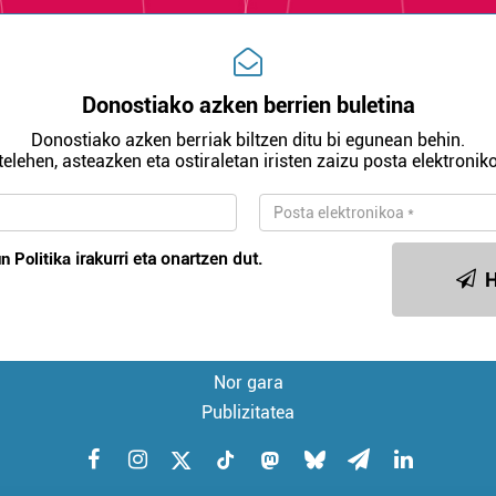
Donostiako azken berrien buletina
Donostiako azken berriak biltzen ditu bi egunean behin.
telehen, asteazken eta ostiraletan iristen zaizu posta elektroniko
n Politika
irakurri eta onartzen dut.
H
Nor gara
Publizitatea