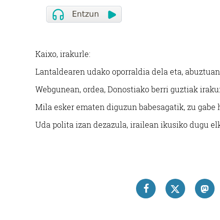
Kaixo, irakurle:
Lantaldearen udako oporraldia dela eta, abuztuan
Webgunean, ordea, Donostiako berri guztiak irakur
Mila esker ematen diguzun babesagatik, zu gabe h
Uda polita izan dezazula, irailean ikusiko dugu el