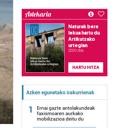
Astekaria
Naturak bere
lekua hartu du
Artikutzako
urtegian
2.500 zkia.
HARTU HITZA
Azken egunetako irakurrienak
1
Ernai gazte antolakundeak
faxismoaren aurkako
mobilizazioa deitu du