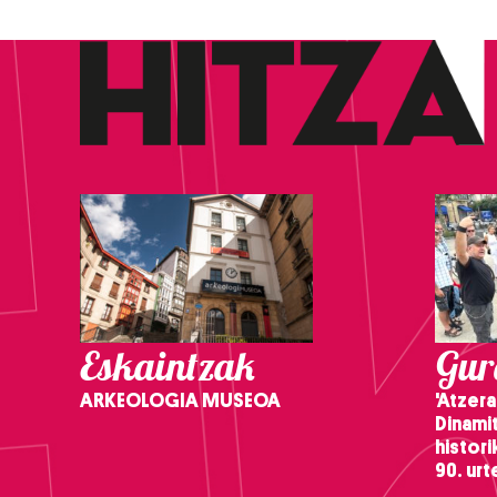
Eskaintzak
Gure
ARKEOLOGIA MUSEOA
'Atzera
Dinamit
histor
90. ur