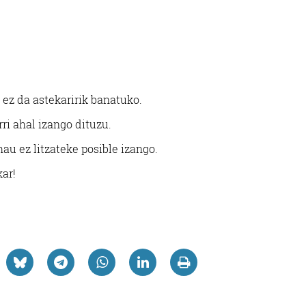
 ez da astekaririk banatuko.
ri ahal izango dituzu.
au ez litzateke posible izango.
kar!